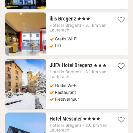
1
ibis Bregenz
, 3 Sterren
nacht
Hotel in
Bregenz
·
3.1 km van
vanaf
Lauterach
135,45
Gratis Wi-Fi
€
Lift
1
JUFA Hotel Bregenz
, 3 Sterren
nacht
Hotel in
Bregenz
·
3.1 km van
vanaf
Lauterach
146,54
Gratis Wi-Fi
€
Restaurant
Fietsverhuur
1
Hotel Messmer
, 4 Sterren
nacht
Hotel in
Bregenz
·
3.6 km van
vanaf
Lauterach