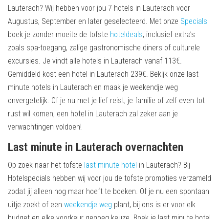
Lauterach? Wij hebben voor jou 7 hotels in Lauterach voor
Augustus, September en later geselecteerd. Met onze
Specials
boek je zonder moeite de tofste
hoteldeals
, inclusief extra’s
zoals spa-toegang, zalige gastronomische diners of culturele
excursies. Je vindt alle hotels in Lauterach vanaf 113€.
Gemiddeld kost een hotel in Lauterach 239€. Bekijk onze last
minute hotels in Lauterach en maak je weekendje weg
onvergetelijk. Of je nu met je lief reist, je familie of zelf even tot
rust wil komen, een hotel in Lauterach zal zeker aan je
verwachtingen voldoen!
Last minute in Lauterach overnachten
Op zoek naar het tofste
last minute hotel
in Lauterach? Bij
Hotelspecials hebben wij voor jou de tofste promoties verzameld
zodat jij alleen nog maar hoeft te boeken. Of je nu een spontaan
uitje zoekt of een
weekendje weg
plant, bij ons is er voor elk
budget en elke voorkeur genoeg keuze. Boek je last minute hotel