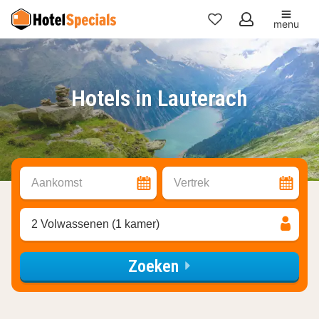
menu
Mijn
favorieten
Hotels in Lauterach
Aankomst
Vertrek
2 Volwassenen (1 kamer)
Zoeken