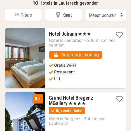
10
Hotels in Lauterach gevonden
Filters
Kaart
1
Hotel Johann
, 3 Sterren
nacht
Hotel in
Lauterach
·
200 m van het
vanaf
centrum
200,43
€
Ontgrendel korting
Gratis Wi-Fi
Restaurant
Lift
Grand Hotel Bregenz
8.9
2
MGallery
, 4 Sterren
nachten
Bijzonder hotel
vanaf
112,50
Hotel in
Bregenz
·
3.4 km van
Lauterach
€