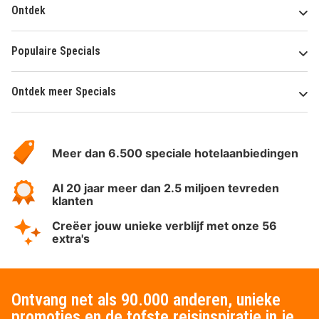
Ontdek
Populaire Specials
Ontdek meer Specials
Over
HotelSpecials
Meer dan 6.500 speciale hotelaanbiedingen
Al 20 jaar meer dan 2.5 miljoen tevreden
klanten
Creëer jouw unieke verblijf met onze 56
extra's
Ontvang net als 90.000 anderen, unieke
promoties en de tofste reisinspiratie in je