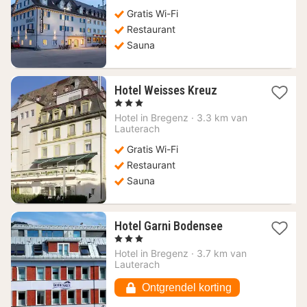
190
Gratis Wi-Fi
€
Restaurant
Sauna
1
Hotel Weisses Kreuz
nacht
, 3 Sterren
vanaf
Hotel in
Bregenz
·
3.3 km van
273,28
Lauterach
€
Gratis Wi-Fi
Restaurant
Sauna
1
Hotel Garni Bodensee
nacht
, 3 Sterren
vanaf
Hotel in
Bregenz
·
3.7 km van
195,77
Lauterach
€
Ontgrendel korting