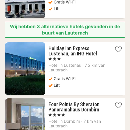
Gratis Wi-Fi
Lift
Wij hebben 3 alternatieve hotels gevonden in de
buurt van Lauterach
Holiday Inn Express
1
Lustenau, an IHG Hotel
nacht
, 3 Sterren
vanaf
Hotel in
Lustenau
·
7.5 km van
107,65
Lauterach
€
Gratis Wi-Fi
Lift
Four Points By Sheraton
1
Panoramahaus Dornbirn
nacht
, 4 Sterren
vanaf
Hotel in
Dornbirn
·
7 km van
130,60
Lauterach