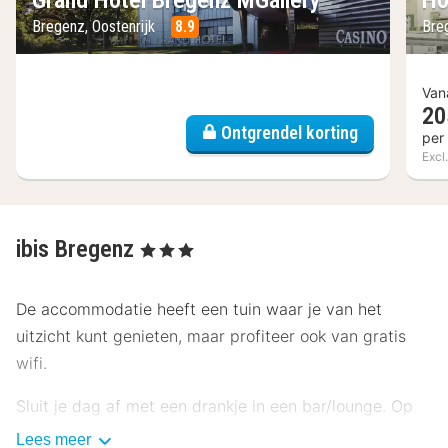
Grand Hotel Bregenz MGallery
Ho
Bregenz, Oostenrijk
8.9
Bre
Van
20
Ontgrendel korting
per
Excl.
ibis Bregenz
, 3 Sterren
De accommodatie heeft een tuin waar je van het
uitzicht kunt genieten, maar profiteer ook van gratis
wifi.
Sluit je dag af met een drankje in een bar/lounge. Op
werkdagen wordt er tegen betaling een ontbijtbuffet
Lees meer