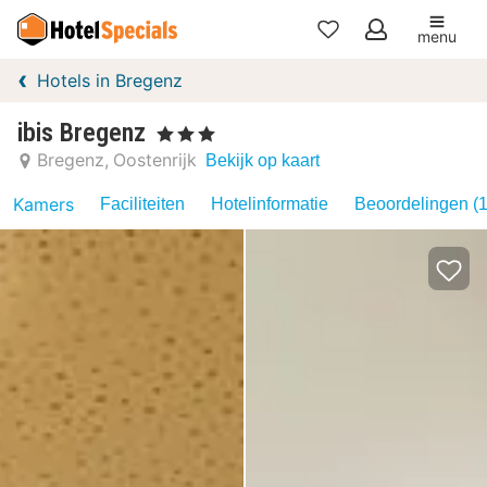
menu
Mijn
Hotels in Bregenz
favorieten
ibis Bregenz
, 3 Sterren
Bregenz
Oostenrijk
Bekijk op kaart
Kamers
Faciliteiten
Hotelinformatie
Beoordelingen (1