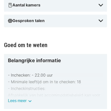
Galerie.
Aantal kamers
Dicht bij Galerie Arthouse
Gesproken talen
Goed om te weten
Belangrijke informatie
- Inchecken: - 22.00 uur
- Minimale leeftijd om in te checken: 18
- Incheckinstructies:
Afhankelijk van het accommodatiebeleid kan voor
Belangrijke
Lees meer
extra personen een toeslag in rekening worden
informatie
gebracht.