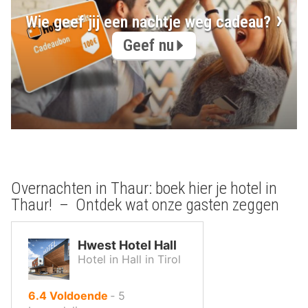
Wie geef jij een nachtje weg cadeau?
Geef nu
Overnachten in Thaur: boek hier je hotel in
Thaur! – Ontdek wat onze gasten zeggen
Hwest Hotel Hall
Hotel in Hall in Tirol
uit
6.4
Voldoende
‐
5