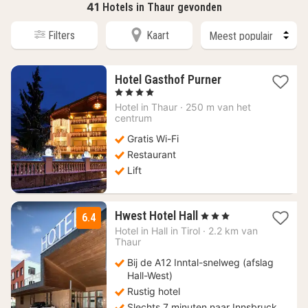
41
Hotels in Thaur gevonden
Filters
Kaart
1
Hotel Gasthof Purner
nacht
, 4 Sterren
vanaf
Hotel in
Thaur
·
250 m van het
163,07
centrum
€
Gratis Wi-Fi
Restaurant
Lift
1
Hwest Hotel Hall
, 3 Sterren
6.4
nacht
Hotel in
Hall in Tirol
·
2.2 km van
vanaf
Thaur
89
Bij de A12 Inntal-snelweg (afslag
€
Hall-West)
Rustig hotel
Slechts 7 minuten naar Innsbruck