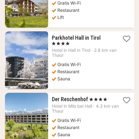
€
Gratis Wi-Fi
Restaurant
Lift
1
Parkhotel Hall in Tirol
nacht
, 4 Sterren
vanaf
Hotel in
Hall in Tirol
·
2.8 km van
116,86
Thaur
€
Gratis Wi-Fi
Restaurant
Sauna
1
Der Reschenhof
, 4 Sterren
nacht
Hotel in
Mils bei Hall
·
4.3 km van
vanaf
Thaur
94,10
Gratis Wi-Fi
€
Restaurant
Sauna