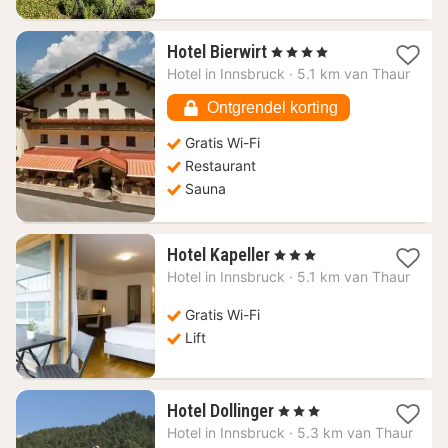
1
Hotel Bierwirt
, 4 Sterren
nacht
Hotel in
Innsbruck
·
5.1 km van Thaur
vanaf
113,84
Ontgrendel korting
€
Gratis Wi-Fi
Restaurant
Sauna
1
Hotel Kapeller
, 3 Sterren
nacht
Hotel in
Innsbruck
·
5.1 km van Thaur
vanaf
111,82
Gratis Wi-Fi
€
Lift
1
Hotel Dollinger
, 3 Sterren
nacht
Hotel in
Innsbruck
·
5.3 km van Thaur
vanaf