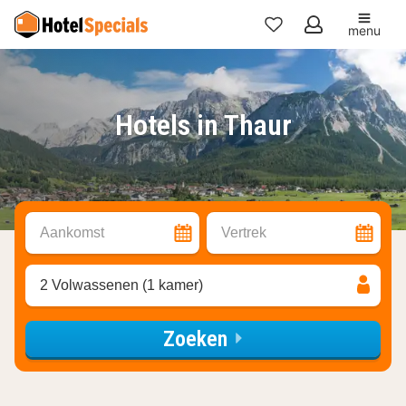
menu
Mijn
favorieten
Hotels in Thaur
Aankomst
Vertrek
2 Volwassenen (1 kamer)
Zoeken