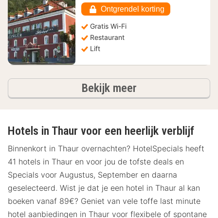
147,90
Ontgrendel korting
€
Gratis Wi-Fi
Restaurant
Lift
hotels
Bekijk meer
Hotels in Thaur voor een heerlijk verblijf
Binnenkort in Thaur overnachten? HotelSpecials heeft
41 hotels in Thaur en voor jou de tofste deals en
Specials voor Augustus, September en daarna
geselecteerd. Wist je dat je een hotel in Thaur al kan
boeken vanaf 89€? Geniet van vele toffe last minute
hotel aanbiedingen in Thaur voor flexibele of spontane