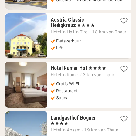
Austria Classic
1
Heiligkreuz
, 4 Sterren
nacht
Hotel in
Hall in Tirol
·
1.8 km van Thaur
vanaf
114,88
Fietsverhuur
€
Lift
1
Hotel Rumer Hof
, 4 Sterren
nacht
Hotel in
Rum
·
2.3 km van Thaur
vanaf
93,64
Gratis Wi-Fi
€
Restaurant
Sauna
1
Landgasthof Bogner
nacht
, 4 Sterren
vanaf
Hotel in
Absam
·
1.9 km van Thaur
209,12