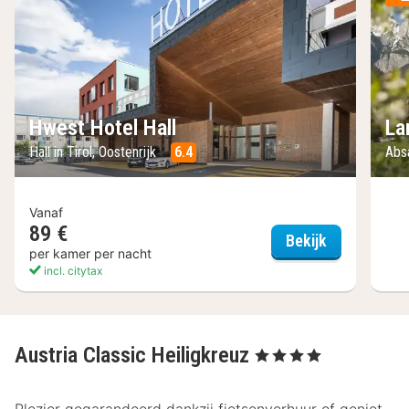
Hwest Hotel Hall
La
Hall in Tirol, Oostenrijk
6.4
Abs
Vanaf
89 €
Hwest Hotel
Bekijk
per kamer per nacht
incl. citytax
Austria Classic Heiligkreuz
, 4 Sterren