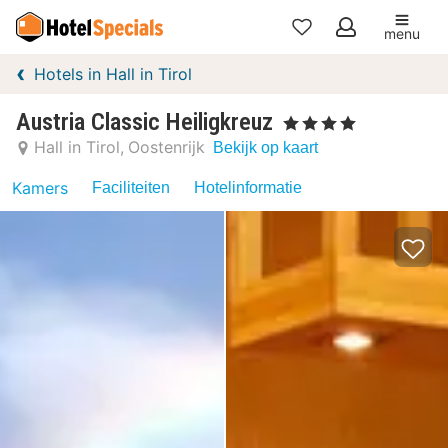
menu
Mijn
Hotels in Hall in Tirol
favorieten
Austria Classic Heiligkreuz
, 4 Sterren
Hall in Tirol
Oostenrijk
Bekijk op kaart
Kamers
Faciliteiten
Hotelinformatie