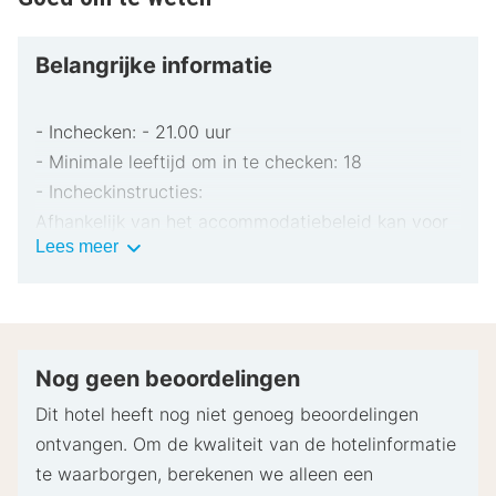
Rathaus en op 1,2 km van Münze Hall & Münzerturm.
Dicht bij Rathaus
Belangrijke informatie
- Inchecken: - 21.00 uur
- Minimale leeftijd om in te checken: 18
- Incheckinstructies:
Afhankelijk van het accommodatiebeleid kan voor
Belangrijke
Lees meer
extra personen een toeslag in rekening worden
informatie
gebracht.
Bij het inchecken dien je mogelijk een erkend
identiteitsbewijs met foto en een creditcard,
pinpas of borgsom in contanten te verstrekken
Nog geen beoordelingen
voor incidentele kosten.
Dit hotel heeft nog niet genoeg beoordelingen
Speciale verzoeken worden onder voorbehoud van
ontvangen. Om de kwaliteit van de hotelinformatie
beschikbaarheid bij het inchecken ingewilligd.
te waarborgen, berekenen we alleen een
Hiervoor kunnen extra kosten in rekening worden