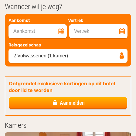
Wanneer wil je weg?
Aankomst
Vertrek
Aankomst
Vertrek
Reisgezelschap
2 Volwassenen (1 kamer)
Ontgrendel exclusieve kortingen op dit hotel
door lid te worden
Aanmelden
Kamers