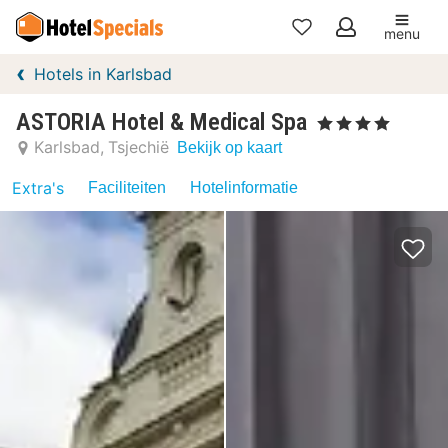
menu
Mijn
Hotels in Karlsbad
favorieten
ASTORIA Hotel & Medical Spa
, 4 Sterren
Karlsbad
Tsjechië
Bekijk op kaart
Extra's
Faciliteiten
Hotelinformatie