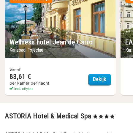
Wellness hotel Jean de Carro
EA
Karlsbad, Tsjechië
Karl
Vanaf
83,61 €
Wellness ho
Bekijk
per kamer per nacht
incl. citytax
ASTORIA Hotel & Medical Spa
, 4 Sterren