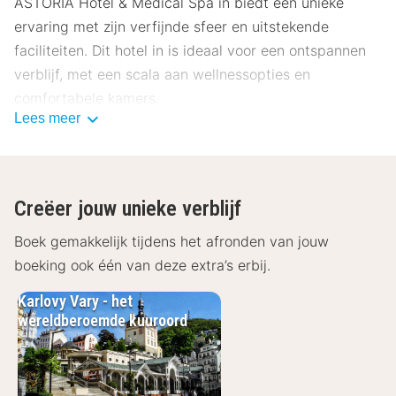
ASTORIA Hotel & Medical Spa in biedt een unieke
ervaring met zijn verfijnde sfeer en uitstekende
faciliteiten. Dit hotel in is ideaal voor een ontspannen
verblijf, met een scala aan wellnessopties en
comfortabele kamers.
Lees meer
Locatie ASTORIA Hotel & Medical Spa
Het ASTORIA Hotel & Medical Spa ligt op een gunstige
locatie, op slechts enkele minuten van het centrum.
Creëer jouw unieke verblijf
Geniet van de nabijheid van culturele
bezienswaardigheden en prachtige natuur. Met
Boek gemakkelijk tijdens het afronden van jouw
openbaar vervoer zoals bus en trein binnen
boeking ook één van deze extra’s erbij.
handbereik, en parkeergelegenheid beschikbaar, is
Karlovy Vary - het
verkennen een fluitje van een cent.
wereldberoemde kuuroord
Museum XYZ: 200 meter
Hoofdplein: 400 meter
Historisch Park: 600 meter