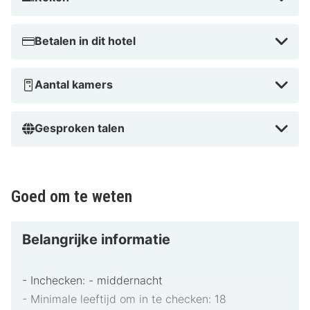
geven. Betaalbaar, gezellig, en dicht bij
topattracties in ."
Betalen in dit hotel
Waarom wachten? Boek je verblijf vandaag nog en
ervaar alles wat ASTORIA Hotel & Medical Spa te
bieden heeft!
Aantal kamers
Gesproken talen
Goed om te weten
Belangrijke informatie
- Inchecken: - middernacht
- Minimale leeftijd om in te checken: 18