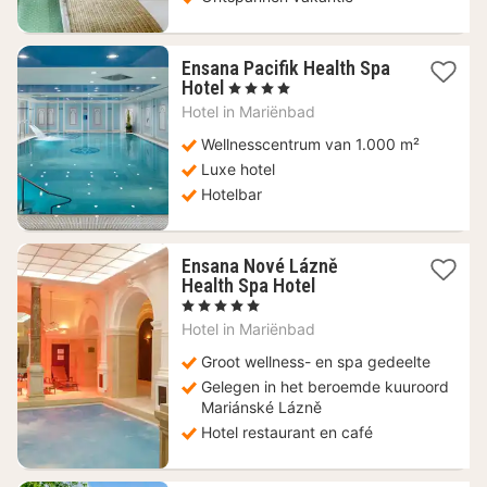
Ensana Pacifik Health Spa
1
Hotel
, 4 Sterren
nacht
Hotel in
Mariënbad
vanaf
188,52
Wellnesscentrum van 1.000 m²
€
Luxe hotel
Hotelbar
Ensana Nové Lázně
1
Health Spa Hotel
nacht
, 5 Sterren
vanaf
Hotel in
Mariënbad
265,42
€
Groot wellness- en spa gedeelte
Gelegen in het beroemde kuuroord
Mariánské Lázně
Hotel restaurant en café