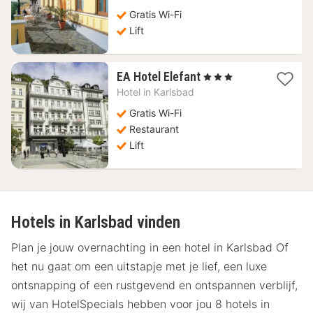
vanaf
80,18
Gratis Wi-Fi
€
Lift
1
EA Hotel Elefant
, 3 Sterren
nacht
Hotel in
Karlsbad
vanaf
85,99
Gratis Wi-Fi
€
Restaurant
Lift
Hotels in Karlsbad vinden
Plan je jouw overnachting in een hotel in Karlsbad Of
het nu gaat om een uitstapje met je lief, een luxe
ontsnapping of een rustgevend en ontspannen verblijf,
wij van HotelSpecials hebben voor jou 8 hotels in