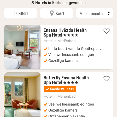
8
Hotels in Karlsbad gevonden
Filters
Kaart
Ensana Hvězda Health
1
Spa Hotel
, 4 Sterren
nacht
Hotel in
Mariënbad
vanaf
242,26
In de buurt van de Goetheplatz
€
Veel wellnessaanbiedingen
Gezellige kamers
Butterfly Ensana Health
1
Spa Hotel
, 4 Sterren
nacht
Goede wellness
vanaf
155,45
Hotel in
Mariënbad
€
Veel wellnessaanbiedingen
Gezellige kamers
Ontspannen vakantie