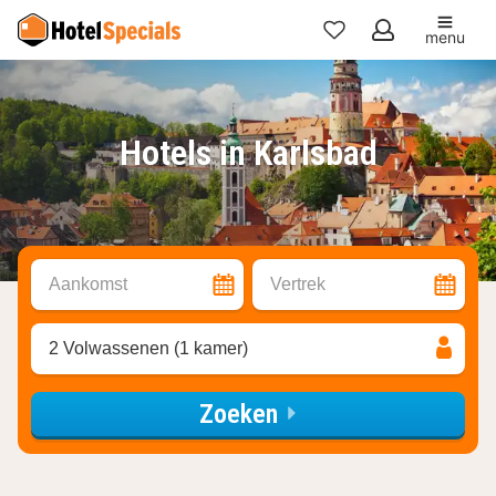
menu
Mijn
favorieten
Hotels in Karlsbad
Aankomst
Vertrek
2 Volwassenen (1 kamer)
Zoeken