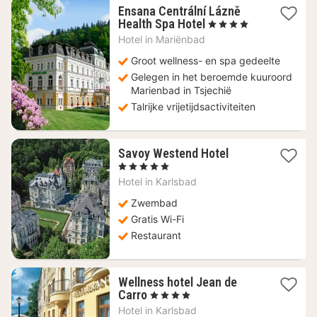
Ensana Centrální Lázně
1
Health Spa Hotel
, 4 Sterren
nacht
Hotel in
Mariënbad
vanaf
200,92
Groot wellness- en spa gedeelte
€
Gelegen in het beroemde kuuroord
Marienbad in Tsjechië
Talrijke vrijetijdsactiviteiten
1
Savoy Westend Hotel
nacht
, 5 Sterren
vanaf
Hotel in
Karlsbad
180,86
€
Zwembad
Gratis Wi-Fi
Restaurant
Wellness hotel Jean de
1
Carro
, 4 Sterren
nacht
Hotel in
Karlsbad