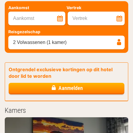
Aankomst
Vertrek
Aankomst
Vertrek
Reisgezelschap
2 Volwassenen (1 kamer)
Ontgrendel exclusieve kortingen op dit hotel
door lid te worden
Aanmelden
Kamers