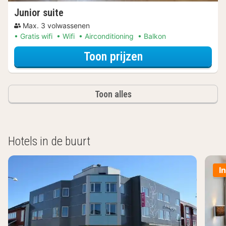
Junior suite
Max. 3 volwassenen
Gratis wifi
Wifi
Airconditioning
Balkon
voor Junior suite
Toon prijzen
Toon alles
Hotels in de buurt
I