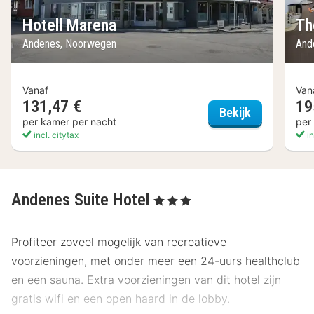
Hotell Marena
Th
Andenes, Noorwegen
And
Vanaf
Van
131,47 €
19
Hotell Mare
Bekijk
per kamer per nacht
per
incl. citytax
in
Andenes Suite Hotel
, 3 Sterren
Profiteer zoveel mogelijk van recreatieve
voorzieningen, met onder meer een 24-uurs healthclub
en een sauna. Extra voorzieningen van dit hotel zijn
gratis wifi en een open haard in de lobby.