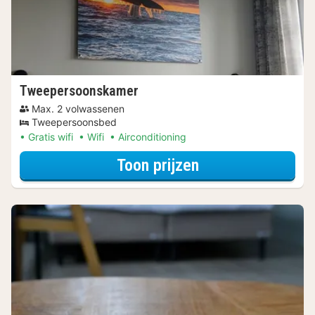
Tweepersoonskamer
Max. 2 volwassenen
Tweepersoonsbed
Gratis wifi
Wifi
Airconditioning
voor Tweeperso
Toon prijzen