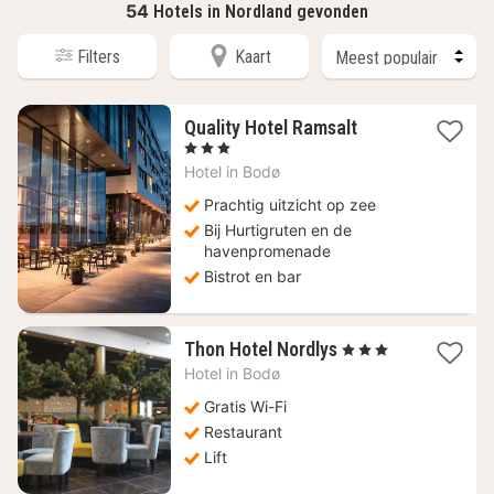
54
Hotels in Nordland gevonden
Filters
Kaart
1
Quality Hotel Ramsalt
nacht
, 3 Sterren
vanaf
Hotel in
Bodø
135,89
€
Prachtig uitzicht op zee
Bij Hurtigruten en de
havenpromenade
Bistrot en bar
1
Thon Hotel Nordlys
, 3 Sterren
nacht
Hotel in
Bodø
vanaf
104,85
Gratis Wi-Fi
€
Restaurant
Lift