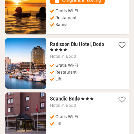
Ontgrendel korting
€
Gratis Wi-Fi
Restaurant
Sauna
1
Radisson Blu Hotel, Bodo
nacht
, 4 Sterren
vanaf
Hotel in
Bodø
98,09
€
Gratis Wi-Fi
Restaurant
Lift
1
Scandic Bodø
, 3 Sterren
nacht
Hotel in
Bodø
vanaf
79,19
Gratis Wi-Fi
€
Lift