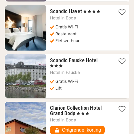
1
Scandic Havet
, 4 Sterren
nacht
Hotel in
Bodø
vanaf
90,05
Gratis Wi-Fi
€
Restaurant
Fietsverhuur
1
Scandic Fauske Hotel
nacht
, 3 Sterren
vanaf
Hotel in
Fauske
128,55
€
Gratis Wi-Fi
Lift
Clarion Collection Hotel
1
Grand Bodø
, 3 Sterren
nacht
Hotel in
Bodø
vanaf
122,27
Ontgrendel korting