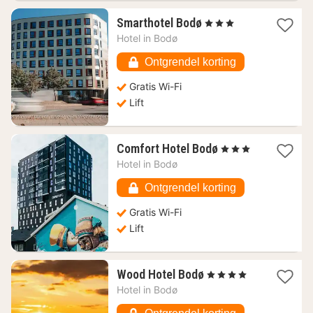
1
Smarthotel Bodø
, 3 Sterren
nacht
Hotel in
Bodø
vanaf
70,56
Ontgrendel korting
€
Gratis Wi-Fi
Lift
1
Comfort Hotel Bodø
, 3 Sterren
nacht
Hotel in
Bodø
vanaf
74,16
Ontgrendel korting
€
Gratis Wi-Fi
Lift
1
Wood Hotel Bodø
, 4 Sterren
nacht
Hotel in
Bodø
vanaf
129,16