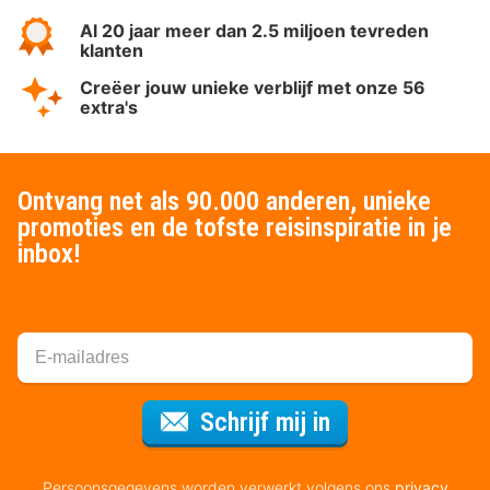
Al 20 jaar meer dan 2.5 miljoen tevreden
klanten
Creëer jouw unieke verblijf met onze 56
extra's
Ontvang net als 90.000 anderen, unieke
promoties en de tofste reisinspiratie in je
inbox!
Voor de nieuws
Schrijf mij in
Persoonsgegevens worden verwerkt volgens ons
privacy