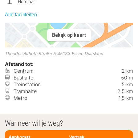
Hotelbar
Alle faciliteiten
Bekijk op kaart
Theodor-Althoff-Straße 5
45133
Essen
Duitsland
Afstand tot:
Centrum
2 km
Bushalte
50 m
Treinstation
5 km
Tramhalte
2.5 km
Metro
1.5 km
Wanneer wil je weg?
Aankomst
Vertrek