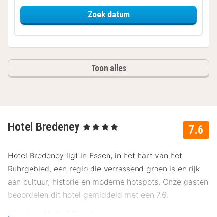
voor Comfort kamer
Zoek datum
Toon alles
Hotel Bredeney
, 4 Sterren
7.6
Hotel Bredeney ligt in Essen, in het hart van het
Ruhrgebied, een regio die verrassend groen is en rijk
aan cultuur, historie en moderne hotspots. Onze gasten
beoordelen dit hotel gemiddeld met een 7.6.
Ligging Hotel Bredeney