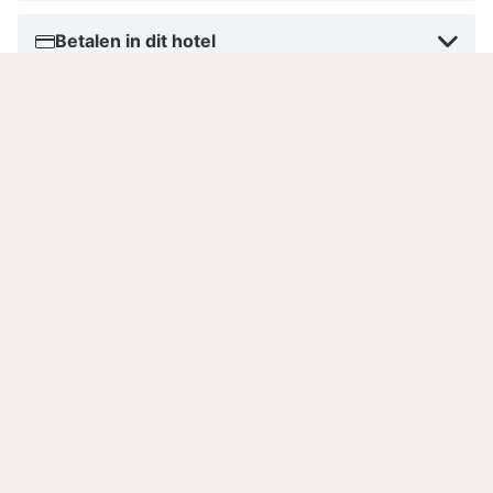
Betalen in dit hotel
Aantal kamers
Gesproken talen
Goed om te weten
Binnenzwembad gesloten
Het binnenzwembad is tot nader order gesloten
vanwege reparatiewerkzaamheden.