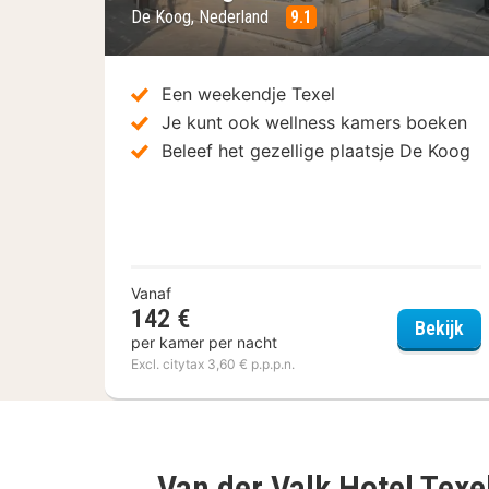
De Koog, Nederland
9.1
Een weekendje Texel
Je kunt ook wellness kamers boeken
Beleef het gezellige plaatsje De Koog
Vanaf
142 €
Hot
Bekijk
per kamer per nacht
Excl. citytax 3,60 € p.p.p.n.
Van der Valk Hotel Texe