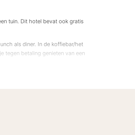
en tuin. Dit hotel bevat ook gratis
unch als diner. In de koffiebar/het
 je tegen betaling genieten van een
ie heeft 4 stars toegekend gekregen.
bij de receptie. Ter plaatse heb je
e, terwijl de tv met digitale zenders
n een waterkoker.