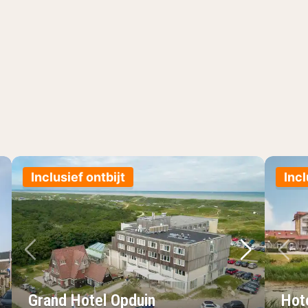
Inclusief ontbijt
Incl
lgende foto
Vorige foto
Volgende 
Vo
Grand Hotel Opduin
Hot