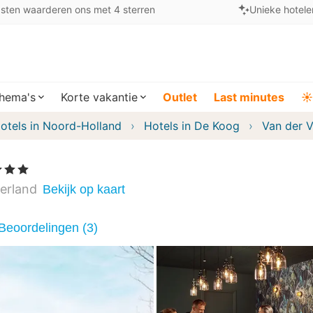
sten waarderen ons met 4 sterren
Unieke hotele
hema's
Korte vakantie
Outlet
Last minutes
☀️
otels in Noord-Holland
Hotels in De Koog
Van der V
erren
erland
Bekijk op kaart
Beoordelingen (3)