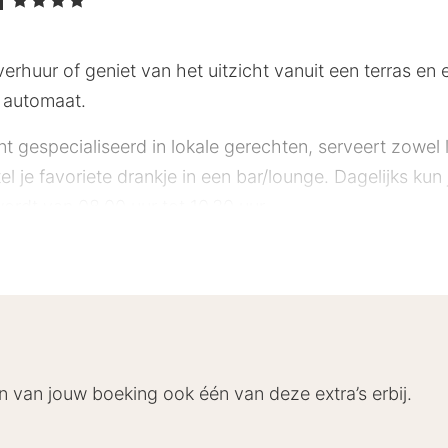
erhuur of geniet van het uitzicht vanuit een terras en e
en automaat.
t gespecialiseerd in lokale gerechten, serveert zowel l
el je favoriete drankje in een bar/lounge. Dagelijks kun
wordt van 08.00 uur tot 10.30 uur.
en officiële sterrenclassificatie toe. Deze accommodat
rtalig personeel, een bagageopslagruimte en een kluis 
kamers met een minibar. Dankzij gratis wifi blijf je onlin
n van jouw boeking ook één van deze extra’s erbij.
orzieningen horen een telefoon, net zoals een bureau e