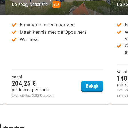
De Koog, Nederland
8.7
De Ko
5 minuten lopen naar zee
B
Maak kennis met de Opduiners
W
v
Wellness
C
a
Vanaf
Vanaf
140
204,25 €
per k
el Kogerstaete
Grand Hotel O
Bekijk
per kamer per nacht
Excl. c
Excl. citytax 3,85 € p.p.p.n.
servic
l
, 4 Sterren