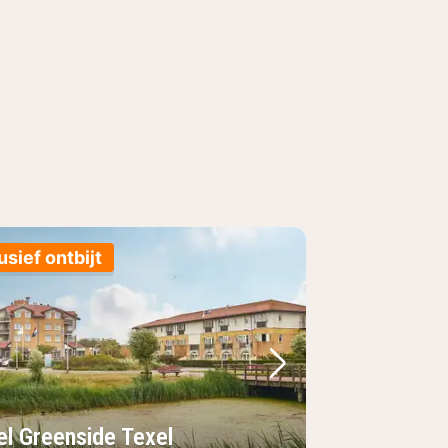
usief ontbijt
foto
rige foto
Volgende foto
el Greenside Texel