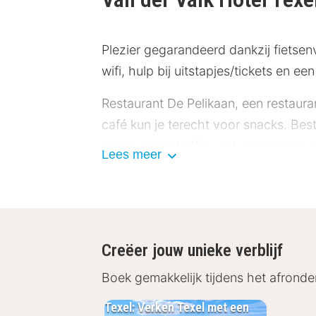
Plezier gegarandeerd dankzij fietsenv
wifi, hulp bij uitstapjes/tickets en e
Restaurant De Pelikaan, een restauran
café kun je terecht voor snacks. Best
lekker ontbijtbuffet, dat geserveerd 
Lees meer
Hotelstars Union kent in Nederland e
Enkele van de voorzieningen zijn mee
gratis parkeerplaatsen.
Creëer jouw unieke verblijf
Doe of je thuis bent in één van de 62 
Boek gemakkelijk tijdens het afronde
zorgt voor het kijkplezier. Bij de vo
Texel: Verken Texel met een