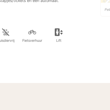
itstapjes/tickets en een automaat.
Pe
isdiervrij
Fietsverhuur
Lift