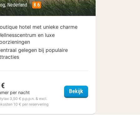
og, Nederland
8.6
outique hotel met unieke charme
ellnesscentrum en luxe
oorzieningen
entraal gelegen bij populaire
ttracties
 €
Hotel Greenside Texel
Bekijk
amer per nacht
pduin
itytax 3,50 € p.p.p.n. & excl.
ekosten 10 € per reservering