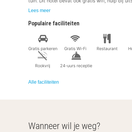
tuin. Dit hotel bevat ook gratis wifi, hulp bij u
Lees meer
Populaire faciliteiten
Gratis parkeren
Gratis Wi-Fi
Restaurant
Hu
Rookvrij
24-uurs receptie
Alle faciliteiten
Wanneer wil je weg?