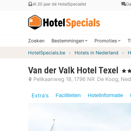
Al 20 jaar dé HotelSpecialist
Ga
Zoeken
Bestemmingen
Promoties
T
HotelSpecials.be
Hotels in Nederland
H
Van der Valk Hotel Texel
, 4 St
Pelikaanweg 18
1796 NR
De Koog
Ned
Extra's
Faciliteiten
Hotelinformatie