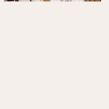
Van der Valk Hotel Mechelen
Mechelen
,
België
8.2
/10
Gevestigd in het voormalige
zwembadgebouw van Mechelen
Prachtige binnenplaats
Op wandelafstand van het centrum van
Mechelen
Hotels in de buurt