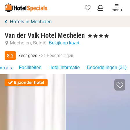
menu
Mijn
Hotels in Mechelen
favorieten
Van der Valk Hotel Mechelen
, 4 Sterren
Mechelen
België
Bekijk op kaart
8.2
Zeer goed
31 Beoordelingen
xtra's
Faciliteiten
Hotelinformatie
Beoordelingen (31)
Bijzonder hotel