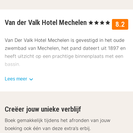
Van der Valk Hotel Mechelen
, 4 Sterren
8.2
Van Der Valk Hotel Mechelen is gevestigd in het oude
zwembad van Mechelen, het pand dateert uit 1897 en
heeft uitzicht op een prachtige binnenplaats met een
bassin.
Alle kamers bij Van Der Valk Hotel Mechelen hebben
Lees meer
een luxe uitrusting waarvan je kunt genieten. Je kan
onder anderen gebruik maken van een bureau, kluisje,
telefoon, koelkast en een badkamer met badjas en
Creëer jouw unieke verblijf
slippers, inloopdouche en toiletartikelen. Kortom, je
komt niks te kort.
Boek gemakkelijk tijdens het afronden van jouw
boeking ook één van deze extra’s erbij.
Mechelen is een centraal tussen Antwerpen en Brussel