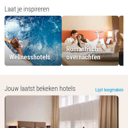
Laat je inspireren
Romantisch
Wellnesshotels
overnachten
L
Jouw laatst bekeken hotels
Lijst leegmaken