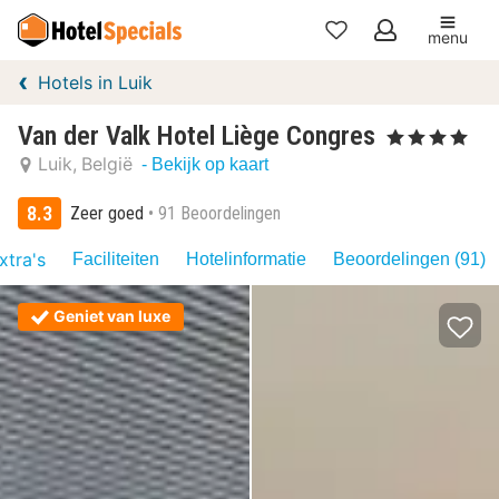
menu
Mijn
Hotels in Luik
favorieten
Van der Valk Hotel Liège Congres
, 4 Sterren
Luik
België
- Bekijk op kaart
8.3
Zeer goed
91 Beoordelingen
xtra's
Faciliteiten
Hotelinformatie
Beoordelingen (91)
Geniet van luxe