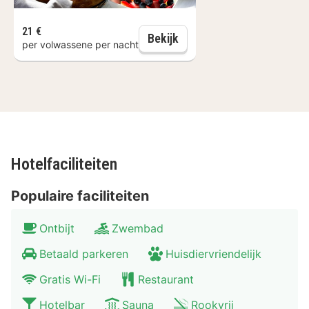
Chagall. Ontdek ook het bruisende uitgaansleven van
21 €
Luik in de wijk Le Carré. Wandel door de historische
Dagelijks ontbijt
Bekijk
per volwassene per nacht
stad met vele monumenten en beklim de Trappen van
Bueren.
Hotelfaciliteiten
Populaire faciliteiten
Ontbijt
Zwembad
Betaald parkeren
Huisdiervriendelijk
Gratis Wi-Fi
Restaurant
Hotelbar
Sauna
Rookvrij