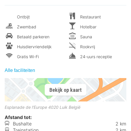
Ontbijt
Restaurant
Zwembad
Hotelbar
Betaald parkeren
Sauna
Huisdiervriendelijk
Rookvrij
Gratis Wi-Fi
24-uurs receptie
Alle faciliteiten
Bekijk op kaart
Esplanade de l'Europe
4020
Luik
België
Afstand tot:
Bushalte
2 km
Treinstation
2 km