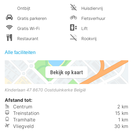
Ontbijt
Huisdiervrij
Gratis parkeren
Fietsverhuur
Gratis Wi-Fi
Lift
Restaurant
Rookvrij
Alle faciliteiten
Bekijk op kaart
Kinderlaan 47
8670
Oostduinkerke
België
Afstand tot:
Centrum
2 km
Treinstation
15 km
Tramhalte
1 km
Vliegveld
30 km