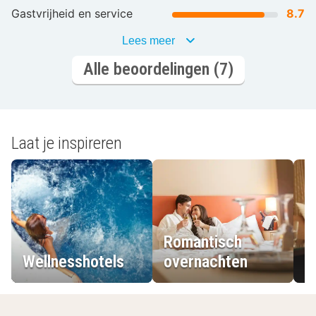
Gastvrijheid en service
8.7
Lees meer
Alle beoordelingen (7)
Laat je inspireren
Romantisch
Wellnesshotels
overnachten
L