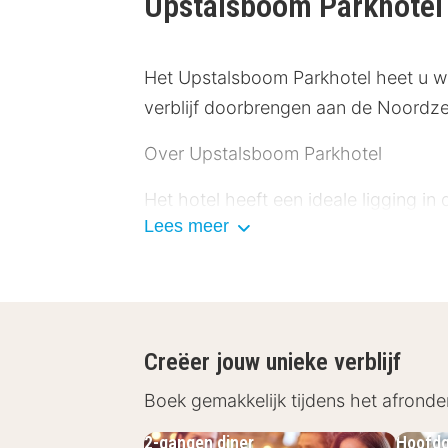
Upstalsboom Parkhote
Het Upstalsboom Parkhotel heet u w
verblijf doorbrengen aan de Noordzee
Over Upstalsboom Parkhotel
Het hotel heeft een ideale ligging i
Lees meer
naast 150 km kanalen en een bloeie
Faciliteiten Upstalsboom Parkhotel
Het hotel beschikt over 94 kamers en 
gratis WiFi, een kluisje, een miniba
Creëer jouw unieke verblijf
uurtjes. Honden zijn ook toegestaan,
Boek gemakkelijk tijdens het afronde
enerverende dag in de ontspanningsru
een open haard kamer. Een geschikte
2-gangen diner
Hoofdg