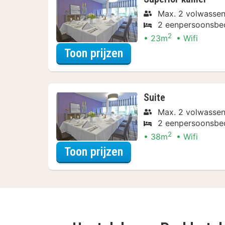
Max. 2 volwassen
2 eenpersoonsbe
2
23m
Wifi
voor Verblijf & Diner
Toon prijzen
Suite
Max. 2 volwassen
2 eenpersoonsbe
2
38m
Wifi
voor Verblijf & Diner
Toon prijzen