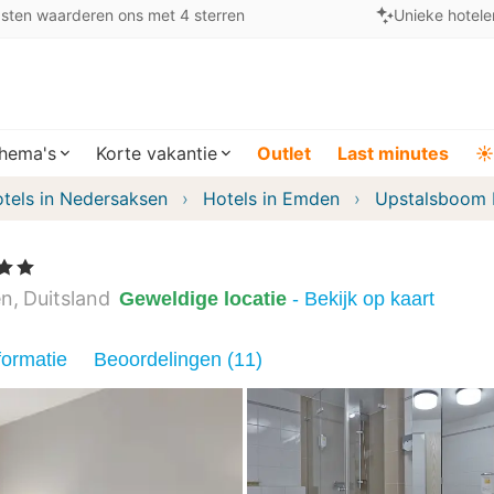
sten waarderen ons met 4 sterren
Unieke hotele
hema's
Korte vakantie
Outlet
Last minutes
☀️
tels in Nedersaksen
Hotels in Emden
Upstalsboom 
ren
en
Duitsland
Geweldige locatie
- Bekijk op kaart
formatie
Beoordelingen (11)