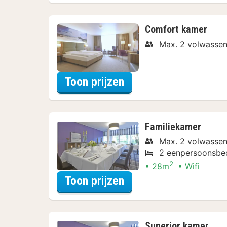
Comfort kamer
Max. 2 volwassen
voor Verblijf & Diner
Toon prijzen
Familiekamer
Max. 2 volwassen
2 eenpersoonsbe
2
28m
Wifi
voor Verblijf & Diner
Toon prijzen
Superior kamer