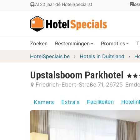
Al 20 jaar dé HotelSpecialist
Ga
Zoeken
Bestemmingen
Promoties
T
HotelSpecials.be
Hotels in Duitsland
Ho
Upstalsboom Parkhotel
, 4 Ster
Friedrich-Ebert-Straße 71
26725
Emd
Kamers
Extra's
Faciliteiten
Hotelin