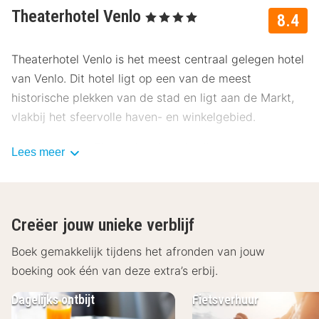
Theaterhotel Venlo
, 4 Sterren
8.4
Theaterhotel Venlo is het meest centraal gelegen hotel
van Venlo. Dit hotel ligt op een van de meest
historische plekken van de stad en ligt aan de Markt,
vlakbij het sfeervolle haven- en winkelgebied.
De kamers van Theaterhotel Venlo zijn voorzien van
Lees meer
flatscreen smart televisie, gratis Wi-Fi, airconditioning,
kluis, telefoon, koffie- en theefaciliteiten, minibar en
een badkamer met regendouche, toilet, föhn en luxe
Creëer jouw unieke verblijf
Rituals badproducten. Alle kamers bevinden zich op de
eerste en tweede etage van het gebouw van Theater
Boek gemakkelijk tijdens het afronden van jouw
De Maaspoort. De deluxe kamers kijken allemaal uit op
boeking ook één van deze extra’s erbij.
het centrum van Venlo. In het Bourgondische Luif Aete
Dagelijks ontbijt
Fietsverhuur
& Drinke, het klasse Cabillaud en op het elegante