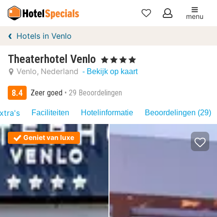
menu
Mijn
Hotels in Venlo
favorieten
Theaterhotel Venlo
, 4 Sterren
Venlo
Nederland
- Bekijk op kaart
8.4
Zeer goed
29 Beoordelingen
xtra's
Faciliteiten
Hotelinformatie
Beoordelingen (29)
Geniet van luxe