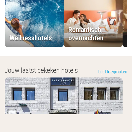
Romantisch
Wellnesshotels
overnachten
L
Jouw laatst bekeken hotels
Lijst leegmaken
Theaterhotel Venlo