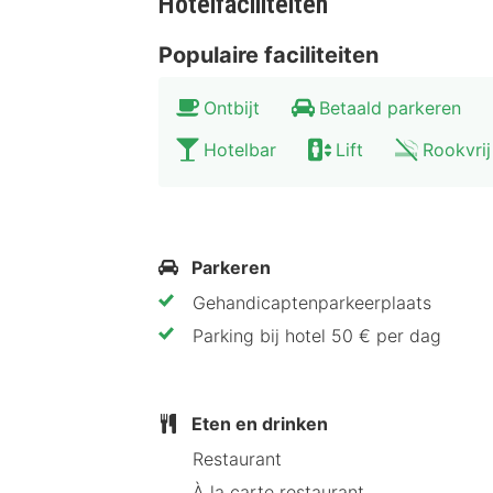
Hotelfaciliteiten
Ruime studio's en suites met ke
Artistiek en modern design
Populaire faciliteiten
Dichtbij winkelstraten en cultu
Ideaal vertrekpunt voor een ver
Ontbijt
Betaald parkeren
Hotelbar
Lift
Rookvrij
Tips van HotelSpecials
Een avondwandeling van de oude binn
de zonsondergang boven de Rijn en 
Parkeren
Gehandicaptenparkeerplaats
Parking bij hotel 50 € per dag
Eten en drinken
Restaurant
À la carte restaurant