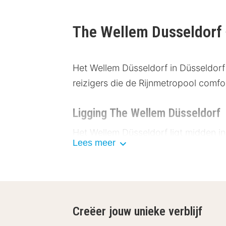
The Wellem Dusseldorf
Het Wellem Düsseldorf in Düsseldorf b
reizigers die de Rijnmetropool comfo
Ligging The Wellem Düsseldorf
Het Wellem Düsseldorf ligt midden in
Lees meer
bezienswaardigheden in de buurt:
Königsallee (0,8 km)
Rijnpromenade (0,5 km)
Deutsche Oper am Rhein (0,4 k
Mediahaven Düsseldorf (2,5 km
Creëer jouw unieke verblijf
Paleis Benrath (10 km)