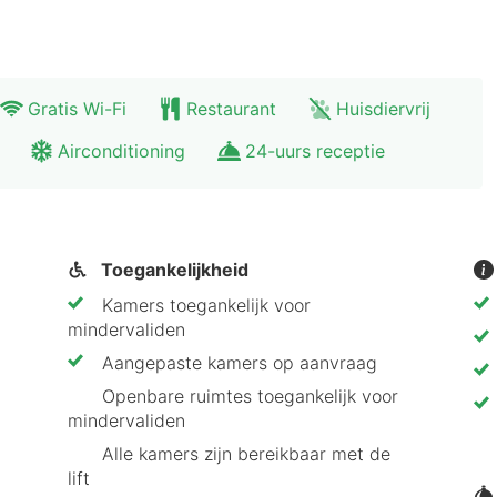
uken
rele bezienswaardigheden
kenning van de stad.
Gratis Wi-Fi
Restaurant
Huisdiervrij
Airconditioning
24-uurs receptie
enstad naar de Rijnpromenade is zeker de moeite waa
de levendige sfeer van Düsseldorf. Boek nu voor augu
Toegankelijkheid
Kamers toegankelijk voor
mindervaliden
Aangepaste kamers op aanvraag
Openbare ruimtes toegankelijk voor
mindervaliden
Alle kamers zijn bereikbaar met de
lift