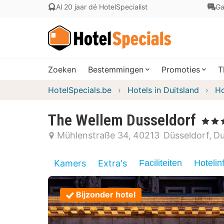
Al 20 jaar dé HotelSpecialist
Ga
Zoeken
Bestemmingen
Promoties
T
HotelSpecials.be
Hotels in Duitsland
Ho
The Wellem Dusseldorf
, 5 Sterr
Mühlenstraße 34
40213
Düsseldorf
Du
Kamers
Extra's
Faciliteiten
Hotelin
Bijzonder hotel