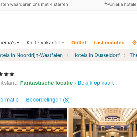
sten waarderen ons met 4 sterren
Unieke hotele
hema's
Korte vakantie
Outlet
Last minutes
☀️
tels in Noordrijn-Westfalen
Hotels in Düsseldorf
Th
en
itsland
Fantastische locatie
- Bekijk op kaart
formatie
Beoordelingen (8)