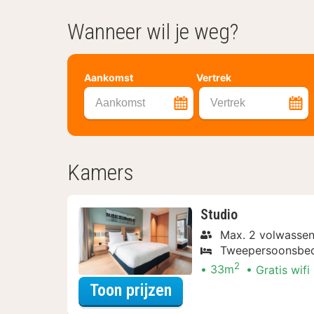
Wanneer wil je weg?
Aankomst
Vertrek
Aankomst
Vertrek
Kamers
Studio
Max. 2 volwassen
Tweepersoonsbe
2
33m
Gratis wifi
voor Studio
Toon prijzen