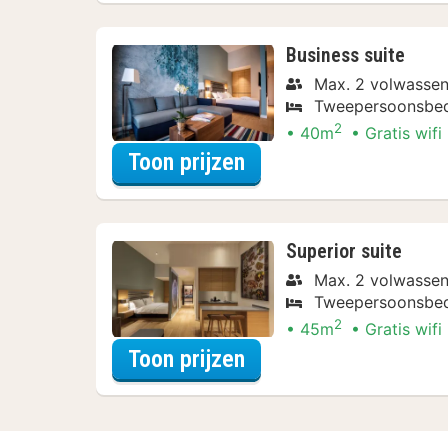
Business suite
Max. 2 volwassen
Tweepersoonsbe
2
40m
Gratis wifi
voor Zomer Special
Toon prijzen
Superior suite
Max. 2 volwassen
Tweepersoonsbe
2
45m
Gratis wifi
voor Upgrade Specia
Toon prijzen