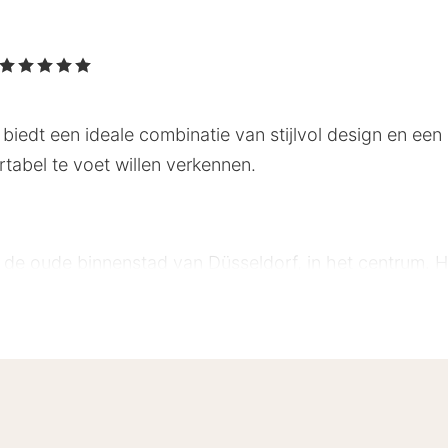
, 5 Sterren
iedt een ideale combinatie van stijlvol design en een 
rtabel te voet willen verkennen.
 de oude binnenstad van Düsseldorf, in het centrum. H
m)
)