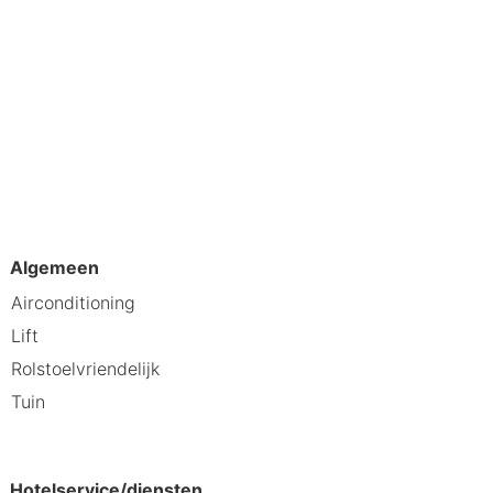
rd; vanaf hier kun je genieten van
stus 2026 vanaf 199 €.
Algemeen
Airconditioning
Lift
Rolstoelvriendelijk
Tuin
Hotelservice/diensten