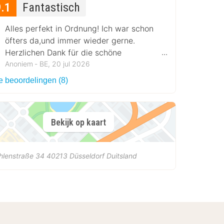
9.1
Fantastisch
Alles perfekt in Ordnung! Ich war schon
öfters da,und immer wieder gerne.
Herzlichen Dank für die schöne
Aufenthalt!
Anoniem ‐ BE, 20 jul 2026
e beoordelingen (8)
Bekijk op kaart
hlenstraße 34
40213
Düsseldorf
Duitsland