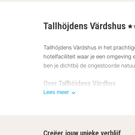
Tallhöjdens Värdshus
, 3 
Tallhöjdens Värdshus in het prachtig
hotelfaciliteit waar je een omgeving 
ben je dichtbij de ongestoorde natu
Over Tallhöjdens Värdhus
Lees meer
De herberg beschikt over 8 tweeper
tweepersoonskamers. Hun kamers bied
met kanalen 1, 2 en 4 beschikbaar z
toegestaan in de blokhutten.
Creëer jouw unieke verblijf