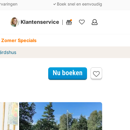
rvaringen
Boek snel en eenvoudig
Klantenservice
Mijn
favorieten
 Zomer Specials
Värdshus
Nu boeken