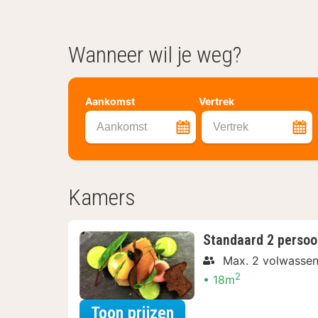
Wanneer wil je weg?
Aankomst
Vertrek
Aankomst
Vertrek
Kamers
Standaard 2 perso
Max. 2 volwasse
2
18m
voor Zomer Special
Toon prijzen