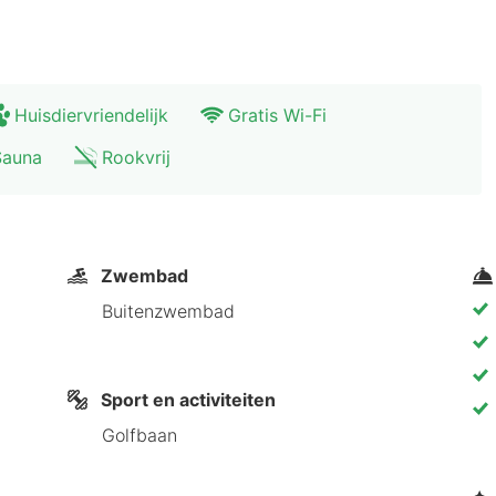
er 1,5 uur rijden van Malmö en Göteborg. 2 uur van K
Huisdiervriendelijk
Gratis Wi-Fi
Sauna
Rookvrij
Zwembad
Buitenzwembad
Sport en activiteiten
Golfbaan