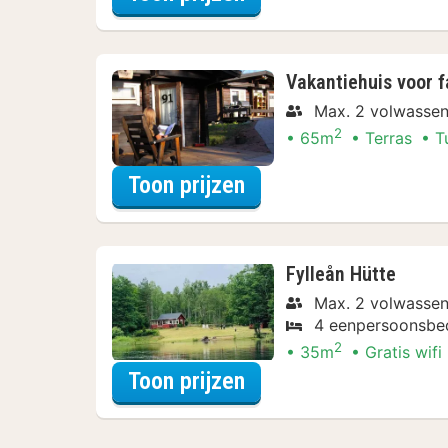
Vakantiehuis voor f
Max. 2 volwassen
2
65m
Terras
T
voor Langverblijf Spe
Toon prijzen
Fylleån Hütte
Max. 2 volwassen
4 eenpersoonsbe
2
35m
Gratis wifi
voor Verblijf & Diner
Toon prijzen