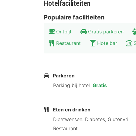
Omgeving Tallhöjdens Värdshus
Hotelfaciliteiten
Tallhöjdens Värdshus ligt op ongeve
Populaire faciliteiten
Noorse grens.
Ontbijt
Gratis parkeren
Restaurant
Hotelbar
Parkeren
Parking bij hotel
Gratis
Eten en drinken
Dieetwensen: Diabetes, Glutenvrij
Restaurant