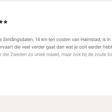
Sterren
e Simlångsdalen, 14 km ten oosten van Halmstad, is in
ervaart die veel verder gaat dan wat je ooit eerder heb
ur die Zweden zo uniek maakt, maar ook bij de zoute b
soons-/eenpersoonskamers in het hoofdgebouw en 10 
en een rustiek en warm interieur waar een comfortabel
ijn. Warme kleuren op het textiel maken de kamers knu