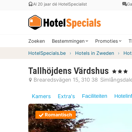
Al 20 jaar dé HotelSpecialist
Ga
Zoeken
Bestemmingen
Promoties
T
HotelSpecials.be
Hotels in Zweden
Hot
Tallhöjdens Värdshus
, 3 Sterren
Brearedsvägen 15
310 38
Simlångsdal
Kamers
Extra's
Faciliteiten
Hotelin
Romantisch