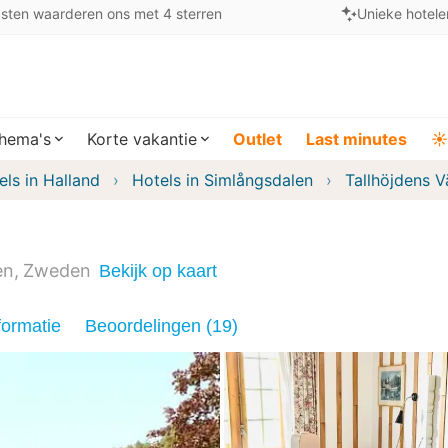
sten waarderen ons met 4 sterren
Unieke hotele
hema's
Korte vakantie
Outlet
Last minutes
☀️
els in Halland
Hotels in Simlångsdalen
Tallhöjdens 
en
Zweden
Bekijk op kaart
formatie
Beoordelingen (19)