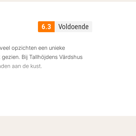
6.3
Voldoende
 veel opzichten een unieke
t gezien. Bij Tallhöjdens Värdshus
aden aan de kust.
blokhutten, allemaal met twee
 bed, fauteuils, een bureau en tv
s. Honden zijn op aanvraag