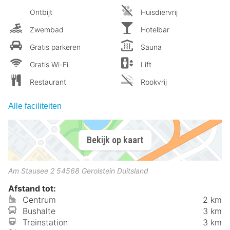
Ontbijt
Huisdiervrij
Zwembad
Hotelbar
Gratis parkeren
Sauna
Gratis Wi-Fi
Lift
Restaurant
Rookvrij
Alle faciliteiten
Bekijk op kaart
Am Stausee 2
54568
Gerolstein
Duitsland
Afstand tot:
Centrum
2 km
Bushalte
3 km
Treinstation
3 km