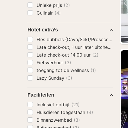
Unieke prijs
(2)
Culinair
(4)
Hotel extra’s
Fles bubbels (Cava/Sekt/Prosecco)
(3)
Late check-out, 1 uur later uitchecken
(2)
Late check-out 14:00 uur
(2)
Fietsverhuur
(3)
toegang tot de wellness
(1)
Lazy Sunday
(3)
Faciliteiten
Inclusief ontbijt
(21)
Huisdieren toegestaan
(4)
Binnenzwembad
(3)
Buitenzwembad
(2)