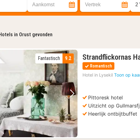
Aankomst
Vertrek
2
Hotels in Orust gevonden
Strandflickornas H
Fantastisch
9.2
Romantisch
Hotel in
Lysekil
Toon op kaa
Pittoresk hotel
Vorige foto
Volgende foto
Uitzicht op Gullmarsf
Heerlijk ontbijtbuffet