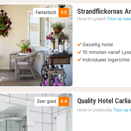
Strandflickornas A
Fantastisch
9.0
Hotel in
Lysekil
Toon op kaa
Gezellig hotel
Vorige foto
Volgende foto
10 minuten vanaf Lyse
Individueel ingericht
Quality Hotel Carlia
Zeer goed
8.4
Hotel in
Uddevalla
Toon op 