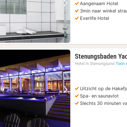
Aangenaam Hotel
Vorige foto
Volgende foto
3min naar winkel stra
Everlife Hotel
Stenungsbaden Yac
Hotel in
Stenungsund
Toon 
Uitzicht op de Hakefj
Vorige foto
Volgende foto
Spa- en saunavlot
Slechts 30 minuten v