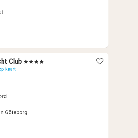
at
1
ht Club
, 4 Sterren
nacht
op kaart
vanaf
79,99
€
ord
an Göteborg