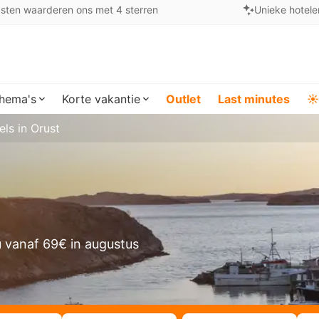
sten waarderen ons met 4 sterren
Unieke hotele
hema's
Korte vakantie
Outlet
Last minutes
☀️
els in Orust
 vanaf 69€ in augustus