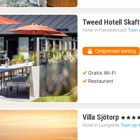
Tweed Hotell Skaf
Hotel in
Fiskebäckskil
Toon 
Ontgrendel korting
Vorige foto
Volgende foto
Gratis Wi-Fi
Restaurant
1
Villa Sjötorp
, 4 Sterren
nacht
Hotel in
Ljungskile
Toon op 
vanaf
177,7