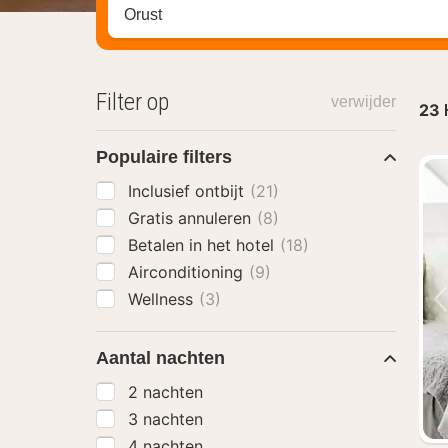
Zoek op hotel, regio of stad
Filter op
verwijder
23
Populaire filters
Inclusief ontbijt
(21)
Gratis annuleren
(8)
Betalen in het hotel
(18)
Airconditioning
(9)
Wellness
(3)
Aantal nachten
2 nachten
3 nachten
4 nachten