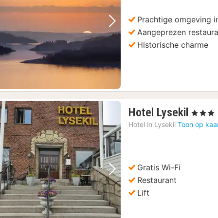
€
Prachtige omgeving in
Vorige foto
Volgende foto
Aangeprezen restaura
Historische charme
1
Hotel Lysekil
, 3 Sterre
nacht
Hotel in
Lysekil
Toon op kaa
vanaf
113,1
€
Gratis Wi-Fi
Vorige foto
Volgende foto
Restaurant
Lift