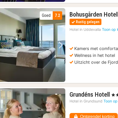
Bohusgården Hotel
Goed
7.2
Rustig gelegen
Hotel in
Uddevalla
Toon op 
Kamers met comforta
Vorige foto
Volgende foto
Wellness in het hotel
Uitzicht over de Fjor
1
Grundéns Hotell
, 3 S
na
Hotel in
Grundsund
Toon op
va
18
Ontgrendel korting