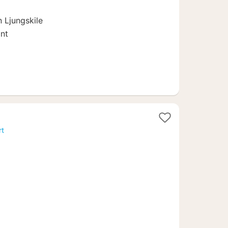
 Ljungskile
nt
n
rt
4