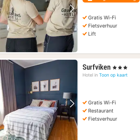
€
Vorige foto
Volgende foto
Gratis Wi-Fi
Fietsverhuur
Lift
1
Surfviken
, 3 Sterren
nacht
Hotel in
Toon op kaart
vanaf
76,26
€
Gratis Wi-Fi
Vorige foto
Volgende foto
Restaurant
Fietsverhuur