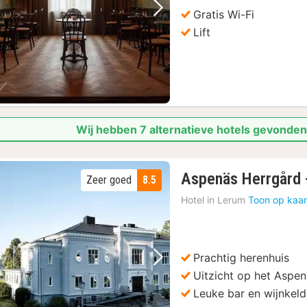
Gratis Wi-Fi
Vorige foto
Volgende foto
Lift
Wij hebben 7 alternatieve hotels gevonden
Aspenäs Herrgård
Zeer goed
8.5
Hotel in
Lerum
Toon op kaar
Prachtig herenhuis
Vorige foto
Volgende foto
Uitzicht op het Aspe
Leuke bar en wijnkeld