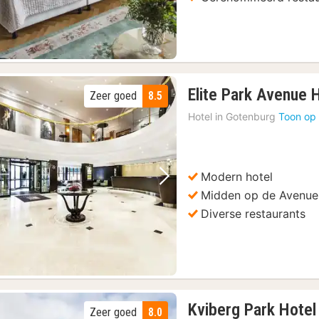
Elite Park Avenue 
Zeer goed
8.5
Hotel in
Gotenburg
Toon op 
Modern hotel
Vorige foto
Volgende foto
Midden op de Avenue
Diverse restaurants
Kviberg Park Hote
Zeer goed
8.0