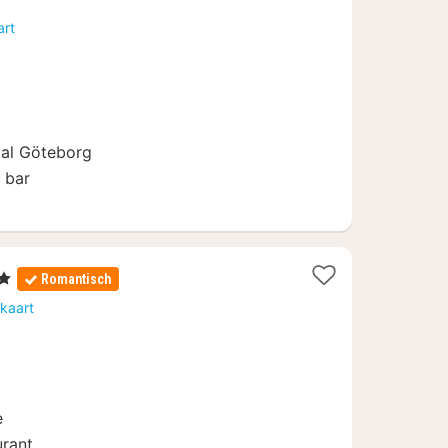
vanaf
art
93,38
€
aal Göteborg
n bar
n
Romantisch
en
kaart
93
e
rant