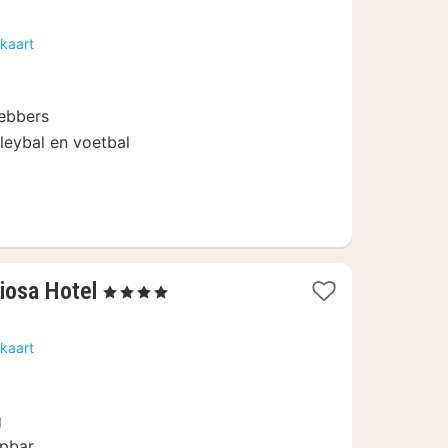
nacht
vanaf
kaart
80,97
€
hebbers
leybal en voetbal
1
iosa Hotel
, 4 Sterren
nacht
vanaf
kaart
113,95
€
g
opbar