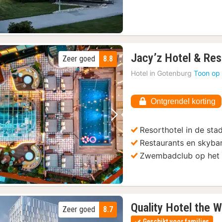
Jacy’z Hotel & Res
Zeer goed
8.8
Hotel in
Gotenburg
Toon op 
Ontgrendel korting
Vorige foto
Volgende foto
Resorthotel in de sta
Restaurants en skyba
Zwembadclub op het
Quality Hotel the 
Zeer goed
8.7
Geschikt voor families