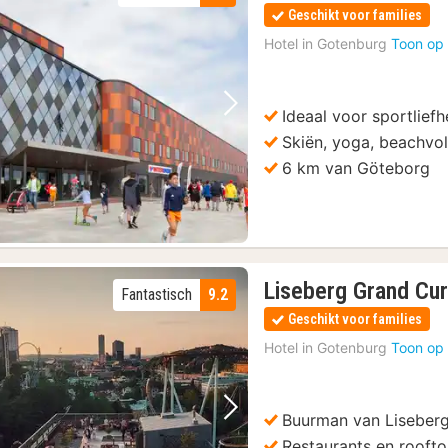
Geschikt voor families
Hotel in
Gotenburg
Toon op 
Ideaal voor sportlief
Vorige foto
Volgende foto
Skiën, yoga, beachvol
6 km van Göteborg
Liseberg Grand Cur
Fantastisch
9.2
Geschikt voor families
Hotel in
Gotenburg
Toon op 
Buurman van Liseber
Vorige foto
Volgende foto
Restaurants en rooft