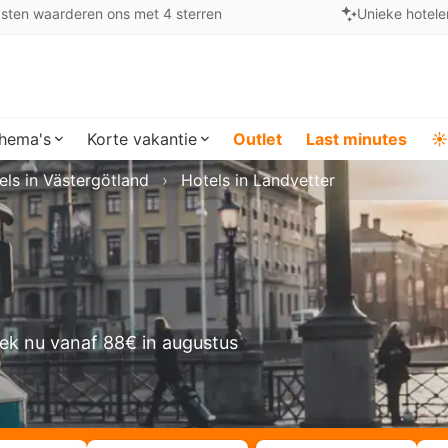
sten waarderen ons met 4 sterren
Unieke hotele
hema's
Korte vakantie
Outlet
Last minutes
☀️
els in Västergötland
Hotels in Landvetter
ek nu vanaf 88€ in augustus