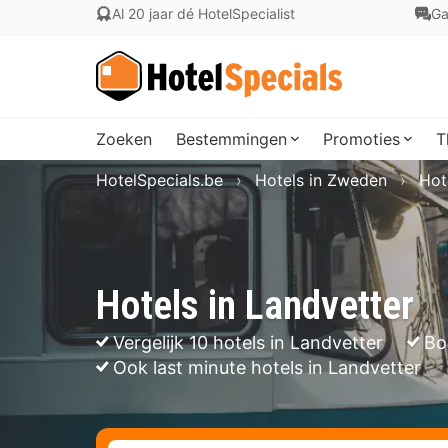
Al 20 jaar dé HotelSpecialist
Ga
Zoeken
Bestemmingen
Promoties
T
HotelSpecials.be
Hotels in Zweden
Hot
Hotels in Landvetter
Vergelijk 10 hotels in Landvetter
Bo
Ook last minute hotels in Landvetter