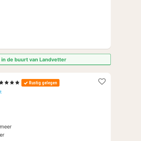
 in de buurt van Landvetter
1
, 4 Sterren
Rustig gelegen
nacht
t
vanaf
88,10
€
nmeer
er