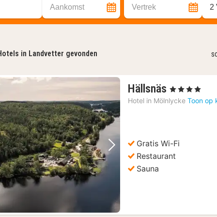
Aankomst
Vertrek
2
Hotels in Landvetter gevonden
s
1
Hällsnäs
, 4 Sterren
nacht
Hotel in
Mölnlycke
Toon op 
vanaf
126,35
€
Gratis Wi-Fi
Vorige foto
Volgende foto
Restaurant
Sauna