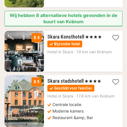
Wij hebben 8 alternatieve hotels gevonden in de
buurt van Kvänum
2
Skara Konsthotell
, 4 Sterren
8.4
nachten
Bijzonder hotel
vanaf
104,84
Hotel in
Skara
·
19 km van Kvänum
€
2
Skara stadshotell
, 4 Sterren
8.9
nachten
Geschikt voor families
vanaf
104,84
Hotel in
Skara
·
17.6 km van Kvänum
€
Centrale locatie
Moderne kamers
Restaurant &amp; Bar