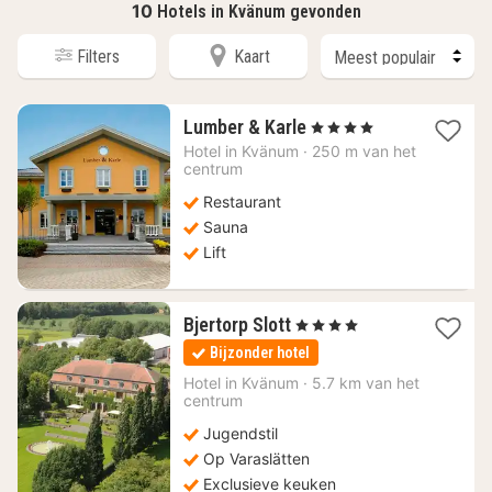
10
Hotels in Kvänum gevonden
Filters
Kaart
1
Lumber & Karle
, 4 Sterren
nacht
Hotel in
Kvänum
·
250 m van het
vanaf
centrum
105
Restaurant
€
Sauna
Lift
1
Bjertorp Slott
, 4 Sterren
nacht
Bijzonder hotel
vanaf
172,75
Hotel in
Kvänum
·
5.7 km van het
centrum
€
Jugendstil
Op Varaslätten
Exclusieve keuken