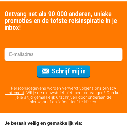
Ontvang net als 90.000 anderen, unieke
promoties en de tofste reisinspiratie in je
inbox!
Voor de nieuws
Schrijf mij in
Persoonsgegevens worden verwerkt volgens ons
privacy
statement
. Wil je de nieuwsbrief niet meer ontvangen? Dan kun
je je altijd gemakkelijk uitschrijven door onderaan de
nieuwsbrief op “afmelden” te klikken.
Je betaalt veilig en gemakkelijk via: