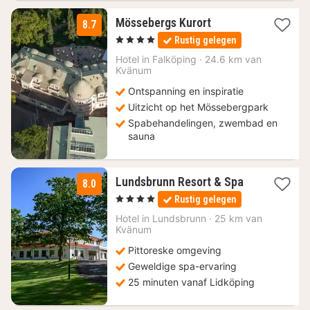
3
Mössebergs Kurort
8.7
nachten
, 4 Sterren
Rustig gelegen
vanaf
117,90
Hotel in
Falköping
·
24.6 km van
Kvänum
€
Ontspanning en inspiratie
Uitzicht op het Mössebergpark
Spabehandelingen, zwembad en
sauna
1
Lundsbrunn Resort & Spa
8.0
nacht
, 4 Sterren
Rustig gelegen
vanaf
127,17
Hotel in
Lundsbrunn
·
25 km van
Kvänum
€
Pittoreske omgeving
Geweldige spa-ervaring
25 minuten vanaf Lidköping