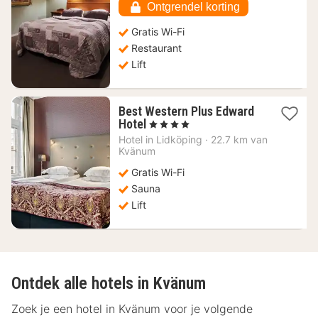
€
Ontgrendel korting
Gratis Wi-Fi
Restaurant
Lift
Best Western Plus Edward
1
Hotel
, 4 Sterren
nacht
Hotel in
Lidköping
·
22.7 km van
vanaf
Kvänum
77,08
Gratis Wi-Fi
€
Sauna
Lift
Ontdek alle hotels in Kvänum
Zoek je een hotel in Kvänum voor je volgende