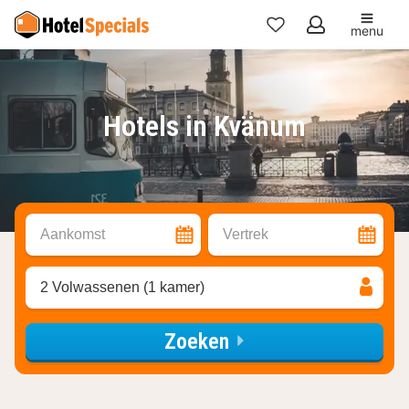
menu
Mijn
favorieten
Hotels in Kvänum
Aankomst
Vertrek
2 Volwassenen (1 kamer)
Zoeken