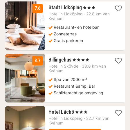
3
Stadt Lidköping
, 3 Sterren
7.6
nachten
Hotel in
Lidköping
·
22.8 km van
vanaf
Kvänum
83,60
Restaurant- en hotelbar
€
Zonneterras
Gratis parkeren
2
Billingehus
, 4 Sterren
8.7
nachten
Hotel in
Skövde
·
38.8 km van
vanaf
Kvänum
138,99
Spa van 2000 m²
€
Restaurant &amp; Bar
Schilderachtige omgeving
1
Hotel Läckö
, 3 Sterren
nacht
Hotel in
Lidköping
·
22.7 km van
vanaf
Kvänum
104,88