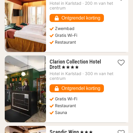
nacht
Hotel in
Karlstad
·
200 m van het
vanaf
centrum
123,39
€
Ontgrendel korting
Zwembad
Gratis Wi-Fi
Restaurant
Clarion Collection Hotel
1
Drott
, 4 Sterren
nacht
Hotel in
Karlstad
·
300 m van het
vanaf
centrum
104,21
€
Ontgrendel korting
Gratis Wi-Fi
Restaurant
Sauna
1
Scandic Winn
, 3 Sterren