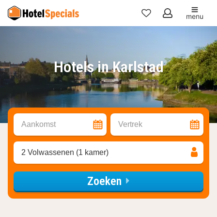
menu
Mijn
favorieten
Hotels in Karlstad
Aankomst
Vertrek
2 Volwassenen (1 kamer)
Zoeken