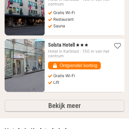
77,33
centrum
€
Gratis Wi-Fi
Restaurant
Sauna
1
Solsta Hotell
, 3 Sterren
nacht
Hotel in
Karlstad
·
150 m van het
vanaf
centrum
77,64
€
Ontgrendel korting
Gratis Wi-Fi
Lift
hotels
Bekijk meer