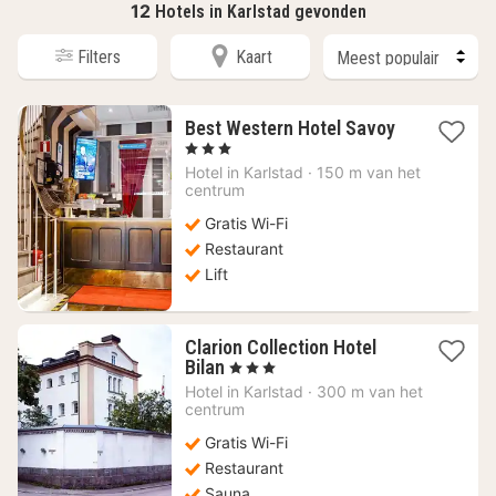
12
Hotels in Karlstad gevonden
Filters
Kaart
Best Western Hotel Savoy
1
, 3 Sterren
nacht
Hotel in
Karlstad
·
150 m van het
vanaf
centrum
76,88
Gratis Wi-Fi
€
Restaurant
Lift
Clarion Collection Hotel
1
Bilan
, 3 Sterren
nacht
Hotel in
Karlstad
·
300 m van het
vanaf
centrum
101,28
Gratis Wi-Fi
€
Restaurant
Sauna