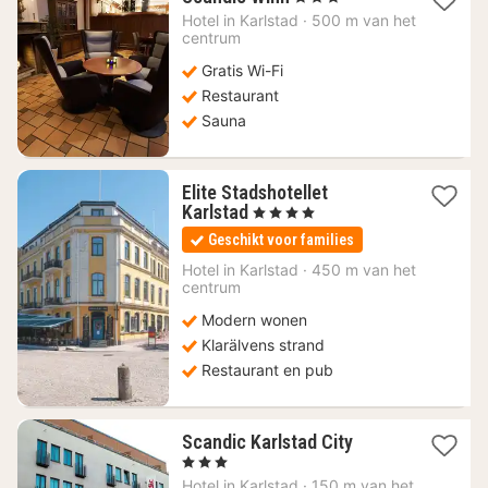
nacht
Hotel in
Karlstad
·
500 m van het
vanaf
centrum
89,85
Gratis Wi-Fi
€
Restaurant
Sauna
Elite Stadshotellet
1
Karlstad
, 4 Sterren
nacht
Geschikt voor families
vanaf
99,14
Hotel in
Karlstad
·
450 m van het
centrum
€
Modern wonen
Klarälvens strand
Restaurant en pub
1
Scandic Karlstad City
nacht
, 3 Sterren
vanaf
Hotel in
Karlstad
·
150 m van het