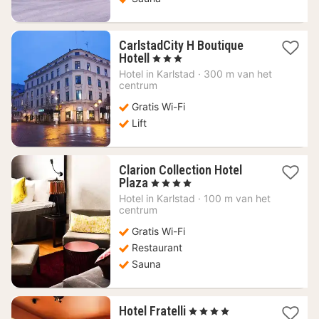
CarlstadCity H Boutique
1
Hotell
, 3 Sterren
nacht
Hotel in
Karlstad
·
300 m van het
vanaf
centrum
60,42
Gratis Wi-Fi
€
Lift
Clarion Collection Hotel
1
Plaza
, 4 Sterren
nacht
Hotel in
Karlstad
·
100 m van het
vanaf
centrum
95,93
Gratis Wi-Fi
€
Restaurant
Sauna
1
Hotel Fratelli
, 4 Sterren