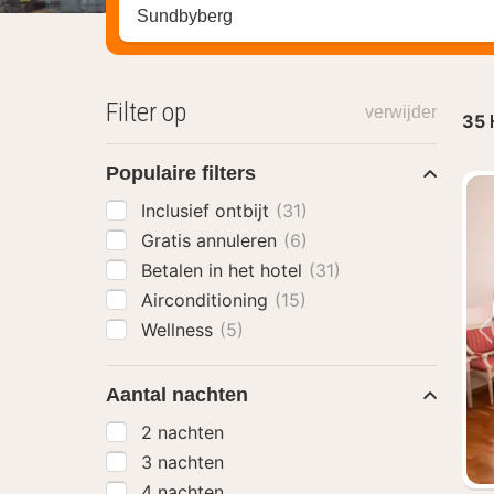
Zoek op hotel, regio of stad
Filter op
verwijder
35
Populaire filters
Inclusief ontbijt
(31)
Gratis annuleren
(6)
Betalen in het hotel
(31)
Airconditioning
(15)
Wellness
(5)
Aantal nachten
2 nachten
3 nachten
4 nachten