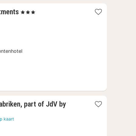
2
tments
, 3 Sterren
nachten
vanaf
t
75,92
€
ntenhotel
abriken, part of JdV by
p kaart