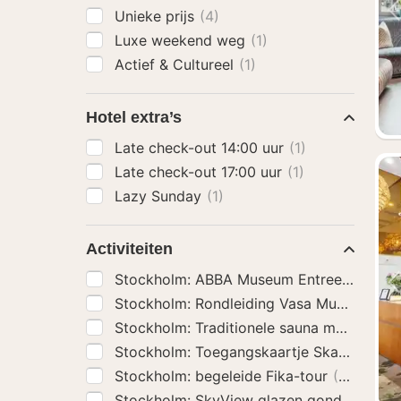
Unieke prijs
(4)
Luxe weekend weg
(1)
Actief & Cultureel
(1)
Hotel extra’s
Late check-out 14:00 uur
(1)
Late check-out 17:00 uur
(1)
Lazy Sunday
(1)
Activiteiten
Stockholm: ABBA Museum Entree Ticket
(
Stockholm: Rondleiding Vasa Museum Inc
Stockholm: Traditionele sauna met ijsduik
Stockholm: Toegangskaartje Skansen O
Stockholm: begeleide Fika-tour
(29)
Stockholm: SkyView glazen gondeltocht