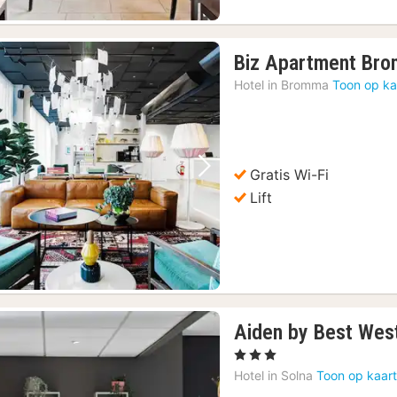
Biz Apartment Br
Hotel in
Bromma
Toon op ka
Gratis Wi-Fi
Vorige foto
Volgende foto
Lift
Aiden by Best Wes
, 3 Sterren
Hotel in
Solna
Toon op kaar