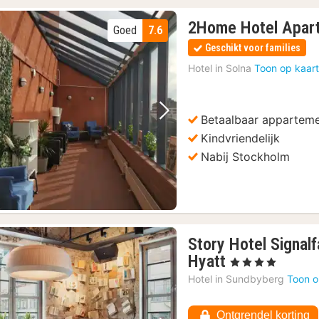
2Home Hotel Apar
Goed
7.6
Geschikt voor families
Hotel in
Solna
Toon op kaar
Betaalbaar apparteme
Vorige foto
Volgende foto
Kindvriendelijk
Nabij Stockholm
Story Hotel Signalf
1
Hyatt
, 4 Sterren
nacht
Hotel in
Sundbyberg
Toon o
vanaf
85,70
Ontgrendel korting