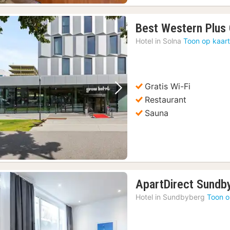
Best Western Plus
Hotel in
Solna
Toon op kaar
Gratis Wi-Fi
Vorige foto
Volgende foto
Restaurant
Sauna
ApartDirect Sundb
Hotel in
Sundbyberg
Toon o