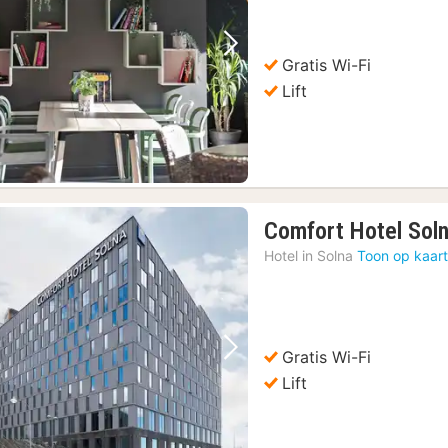
Vorige foto
Volgende foto
Gratis Wi-Fi
Lift
Comfort Hotel Sol
Hotel in
Solna
Toon op kaar
Gratis Wi-Fi
Vorige foto
Volgende foto
Lift