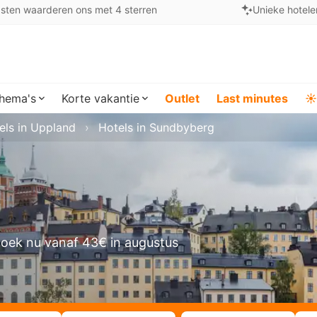
sten waarderen ons met 4 sterren
Unieke hotele
hema's
Korte vakantie
Outlet
Last minutes
☀️
els in Uppland
Hotels in Sundbyberg
oek nu vanaf 43€ in augustus