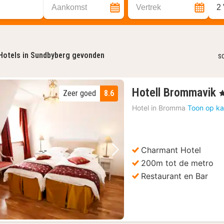
Aankomst
Vertrek
2
Hotels in Sundbyberg gevonden
s
Hotell Brommavik
Zeer goed
8.6
, 
Hotel in
Bromma
Toon op ka
v
Charmant Hotel
Vorige foto
Volgende foto
200m tot de metro
Restaurant en Bar