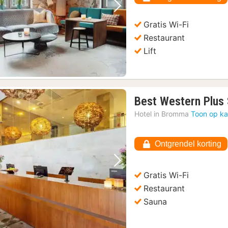
€
Vorige foto
Volgende foto
Gratis Wi-Fi
Restaurant
Lift
Best Western Plus
Hotel in
Bromma
Toon op ka
Ontgrendel korting
29)
Vorige foto
Volgende foto
 Entree
(29)
Gratis Wi-Fi
 in de Baltische Zee
(29)
Restaurant
penluchtmuseum
(29)
Sauna
(29)