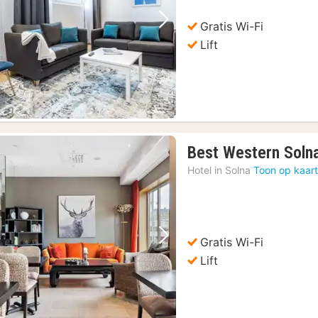
Gratis Wi-Fi
Vorige foto
Volgende foto
Lift
Best Western Soln
Hotel in
Solna
Toon op kaar
Gratis Wi-Fi
Vorige foto
Volgende foto
Lift