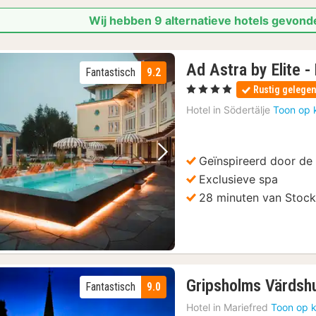
Wij hebben 9 alternatieve hotels gevond
Ad Astra by Elite -
Fantastisch
9.2
, 4 Sterren
Rustig gelege
Hotel in
Södertälje
Toon op 
Geïnspireerd door de I
Vorige foto
Volgende foto
Exclusieve spa
28 minuten van Stoc
Gripsholms Värdsh
Fantastisch
9.0
Hotel in
Mariefred
Toon op k