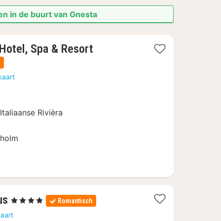
en in de buurt van Gnesta
1
 Hotel, Spa & Resort
nacht
n
vanaf
kaart
110,33
€
taliaanse Rivièra
kholm
1
us
, 4 Sterren
Romantisch
nacht
aart