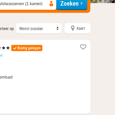
Zoeken
 Volwassenen (1 kamer)
Kaart
orteer op
terren
Rustig gelegen
cht
rt
naf
6,76
wembad