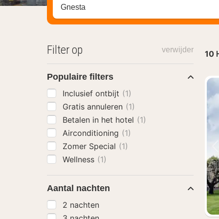
Zoek op hotel, regio of stad
Filter op
verwijder
10
Populaire filters
Inclusief ontbijt
(1)
Gratis annuleren
(1)
Betalen in het hotel
(1)
Airconditioning
(1)
Zomer Special
(1)
Wellness
(1)
Aantal nachten
2 nachten
3 nachten