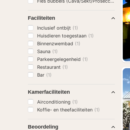
Fles bubbels (Cava/Sekt/Prosecco)
(1)
Faciliteiten
Inclusief ontbijt
(1)
Huisdieren toegestaan
(1)
Binnenzwembad
(1)
Sauna
(1)
Parkeergelegenheid
(1)
Restaurant
(1)
Bar
(1)
Kamerfaciliteiten
Airconditioning
(1)
Koffie- en theefaciliteiten
(1)
Beoordeling