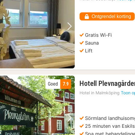
Ontgrendel korting
Vorige foto
Volgende foto
Gratis Wi-Fi
Sauna
Lift
Hotell Plevnagårde
Goed
7.9
Hotel in
Malmköping
Toon o
Sörmland landhuisom
Vorige foto
Volgende foto
25 minuten van Eskil
Spa met behandeling