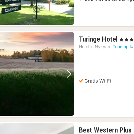
1
Turinge Hotel
, 3 Sterr
nach
Hotel in
Nykvarn
Toon op ka
vana
105,
€
Vorige foto
Volgende foto
Gratis Wi-Fi
Best Western Plus