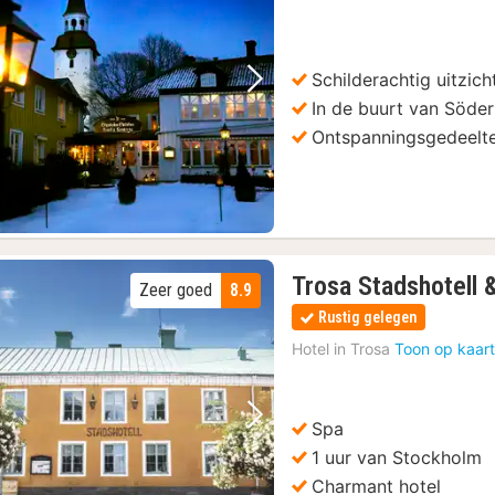
Schilderachtig uitzich
Vorige foto
Volgende foto
In de buurt van Söder
Ontspanningsgedeelte 
Trosa Stadshotell 
Zeer goed
8.9
Rustig gelegen
Hotel in
Trosa
Toon op kaar
Spa
Vorige foto
Volgende foto
1 uur van Stockholm
Charmant hotel