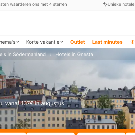
sten waarderen ons met 4 sterren
Unieke hotele
hema's
Korte vakantie
Outlet
Last minutes
☀️
els in Södermanland
Hotels in Gnesta
u vanaf 137€ in augustus