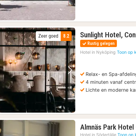
Sunlight Hotel, Co
Zeer goed
8.2
Rustig gelegen
Hotel in
Nyköping
Toon op 
Relax- en Spa-afdelin
Vorige foto
Volgende foto
4 minuten vanaf centr
Lichte en moderne k
Almnäs Park Hotel
Hotel in
Södertälje
Toon op 