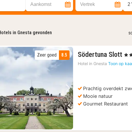
Aankomst
Vertrek
2
Hotels in Gnesta gevonden
s
1
Södertuna Slott
Zeer goed
8.5
, 4 S
na
Hotel in
Gnesta
Toon op kaa
va
13
€
Prachtig overdekt z
Vorige foto
Volgende foto
Mooie natuur
Gourmet Restaurant