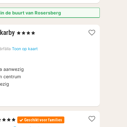
 in de buurt van Rosersberg
3
karby
, 4 Sterren
nachten
vanaf
ärfälla
Toon op kaart
80,29
€
na aanwezig
m centrum
ezig
2
4 Sterren
Geschikt voor families
nachten