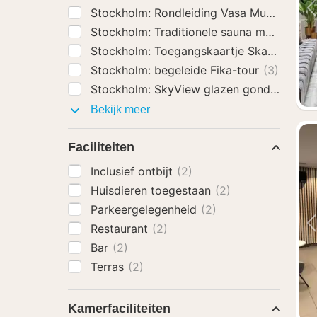
Stockholm: Rondleiding Vasa Museum Inc
Stockholm: Traditionele sauna met ijsduik
Stockholm: Toegangskaartje Skansen O
Stockholm: begeleide Fika-tour
(3)
Stockholm: SkyView glazen gondeltocht
Activiteiten
Bekijk meer
Faciliteiten
Inclusief ontbijt
(2)
Huisdieren toegestaan
(2)
Parkeergelegenheid
(2)
Restaurant
(2)
Bar
(2)
Terras
(2)
Kamerfaciliteiten