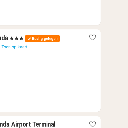
1
nda
, 3 Sterren
Rustig gelegen
nacht
a
Toon op kaart
vanaf
78,92
€
1
nda Airport Terminal