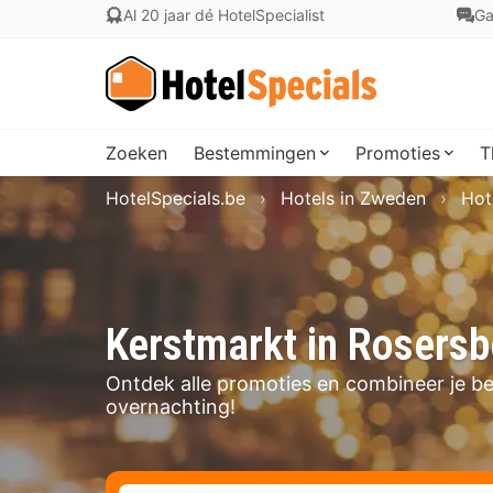
Al 20 jaar dé HotelSpecialist
Ga
Zoeken
Bestemmingen
Promoties
T
HotelSpecials.be
Hotels in Zweden
Hot
Kerstmarkt in Rosersb
Ontdek alle promoties en combineer je b
overnachting!