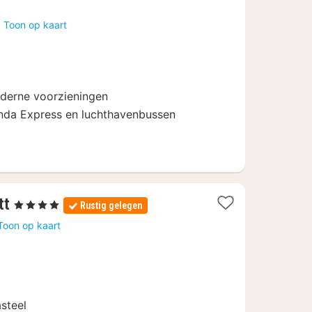
nacht
vanaf
a
Toon op kaart
118,15
€
derne voorzieningen
landa Express en luchthavenbussen
1
tt
, 4 Sterren
Rustig gelegen
nacht
Toon op kaart
vanaf
74,81
€
steel