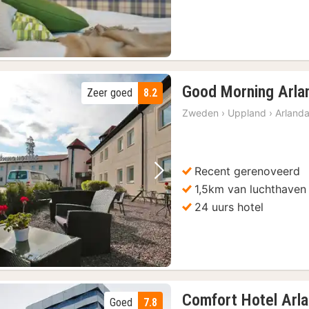
Good Morning Arla
Zeer goed
8.2
Zweden
›
Uppland
›
Arland
Recent gerenoveerd
Vorige foto
Volgende foto
1,5km van luchthaven
24 uurs hotel
Comfort Hotel Arla
Goed
7.8