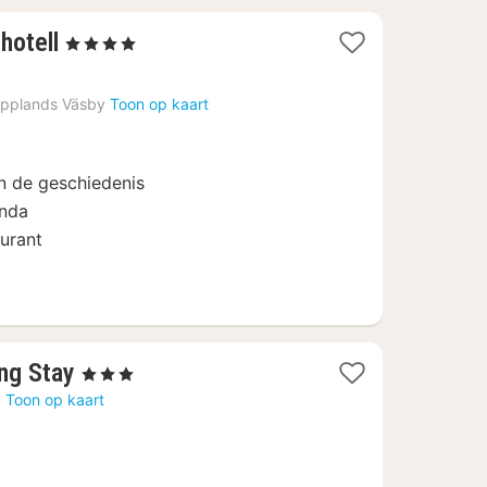
1
hotell
, 4 Sterren
nacht
vanaf
pplands Väsby
Toon op kaart
114,54
€
n de geschiedenis
anda
urant
1
ng Stay
, 3 Sterren
nacht
a
Toon op kaart
vanaf
68,14
€