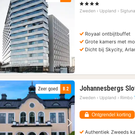
, 4 Sterren
Zweden
›
Uppland
›
Sigtun
Royaal ontbijtbuffet
Vorige foto
Volgende foto
Grote kamers met mo
Dicht bij Skycity, Ar
Johannesbergs Slo
Zeer goed
8.2
Zweden
›
Uppland
›
Rimbo
Ontgrendel korting
Vorige foto
Volgende foto
Authentiek Zweeds ka