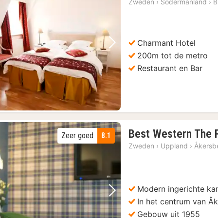
Zweden
›
Södermanland
›
B
v
Charmant Hotel
Vorige foto
Volgende foto
200m tot de metro
Restaurant en Bar
Best Western The P
Zeer goed
8.1
Zweden
›
Uppland
›
Åkersb
Modern ingerichte ka
Vorige foto
Volgende foto
In het centrum van Å
Gebouw uit 1955