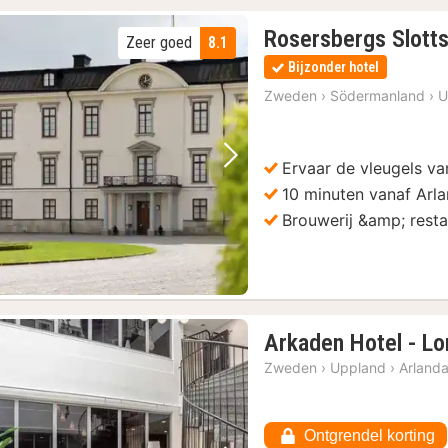
Rosersbergs Slotts
Zeer goed
8.1
Bijzonder hotel
Zweden
›
Södermanland
›
U
Ervaar de vleugels va
Vorige foto
Volgende foto
10 minuten vanaf Arl
Brouwerij &amp; resta
Arkaden Hotel - Lo
Zweden
›
Uppland
›
Arland
Ontgrendel korting
3)