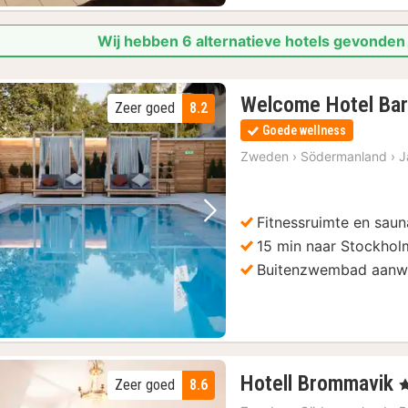
Wij hebben 6 alternatieve hotels gevonden
Welcome Hotel Bar
Zeer goed
8.2
Goede wellness
Zweden
›
Södermanland
›
J
Fitnessruimte en sau
Vorige foto
Volgende foto
15 min naar Stockhol
Buitenzwembad aanw
Hotell Brommavik
Zeer goed
8.6
, 