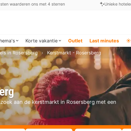
sten waarderen ons met 4 sterren
Unieke hotele
hema's
Korte vakantie
Outlet
Last minutes
☀️
els in Rosersberg
Kerstmarkt - Rosersberg
erg
ezoek aan de kerstmarkt in Rosersberg met een