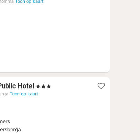
romma
Toon op kaart
anaf
103,97
€
2
ublic Hotel
, 3 Sterren
nachten
erga
Toon op kaart
vanaf
113,86
€
mers
kersberga