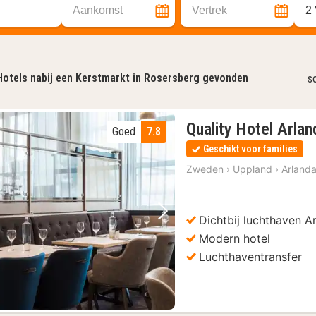
Aankomst
Vertrek
2
Hotels nabij een Kerstmarkt in Rosersberg gevonden
s
Quality Hotel Arla
Goed
7.8
Geschikt voor families
Zweden
›
Uppland
›
Arland
Dichtbij luchthaven A
Vorige foto
Volgende foto
Modern hotel
Luchthaventransfer