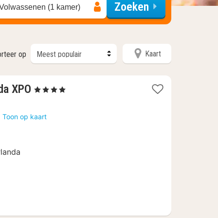
Zoeken
 Volwassenen (1 kamer)
Kaart
orteer op
1
nda XPO
, 4 Sterren
nacht
vanaf
a
Toon op kaart
96,25
€
rlanda