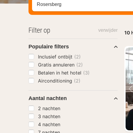
Zoek op hotel, regio of stad
Filter op
verwijder
10
Populaire filters
Inclusief ontbijt
(2)
Gratis annuleren
(2)
Betalen in het hotel
(3)
Airconditioning
(2)
Aantal nachten
2 nachten
3 nachten
4 nachten
7 nachten