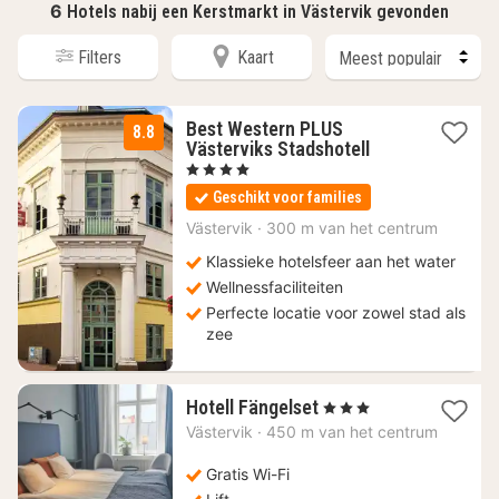
6
Hotels nabij een Kerstmarkt in Västervik gevonden
Filters
Kaart
Best Western PLUS
8.8
2
Västerviks Stadshotell
nachten
, 4 Sterren
vanaf
Geschikt voor families
106,19
€
Västervik
·
300 m van het centrum
Klassieke hotelsfeer aan het water
Wellnessfaciliteiten
Perfecte locatie voor zowel stad als
zee
1
Hotell Fängelset
, 3 Sterren
nacht
Västervik
·
450 m van het centrum
vanaf
70,48
Gratis Wi-Fi
€