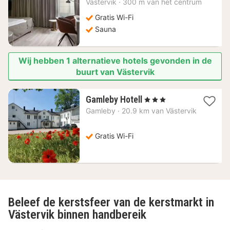
Västervik
·
300 m van het centrum
vanaf
86,75
Gratis Wi-Fi
€
Sauna
Wij hebben 1 alternatieve hotels gevonden in de
buurt van Västervik
1
Gamleby Hotell
, 3 Sterren
nacht
Gamleby
·
20.9 km van Västervik
vanaf
101,18
€
Gratis Wi-Fi
Beleef de kerstsfeer van de kerstmarkt in
Västervik binnen handbereik