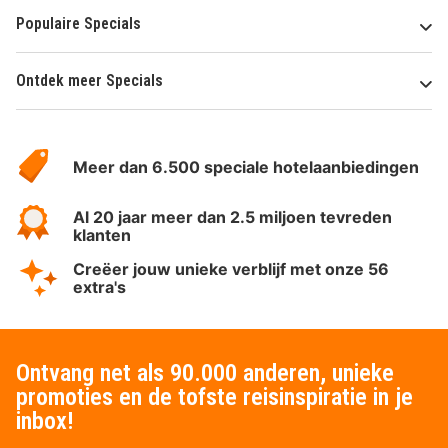
Populaire Specials
Ontdek meer Specials
Over
HotelSpecials
Meer dan 6.500 speciale hotelaanbiedingen
Al 20 jaar meer dan 2.5 miljoen tevreden
klanten
Creëer jouw unieke verblijf met onze 56
extra's
Ontvang net als 90.000 anderen, unieke
promoties en de tofste reisinspiratie in je
inbox!