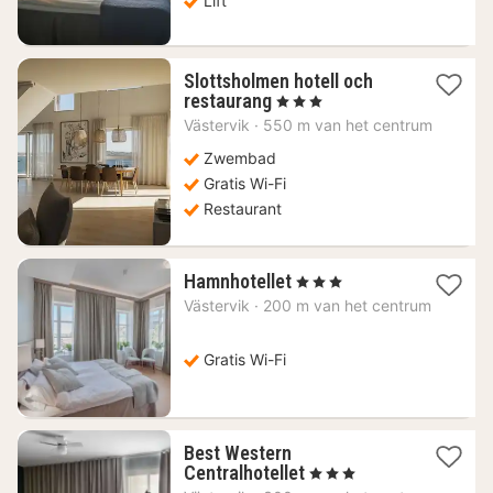
Lift
Slottsholmen hotell och
1
restaurang
, 3 Sterren
nacht
Västervik
·
550 m van het centrum
vanaf
140,05
Zwembad
€
Gratis Wi-Fi
Restaurant
1
Hamnhotellet
, 3 Sterren
nacht
Västervik
·
200 m van het centrum
vanaf
121,77
€
Gratis Wi-Fi
Best Western
1
Centralhotellet
, 3 Sterren
nacht