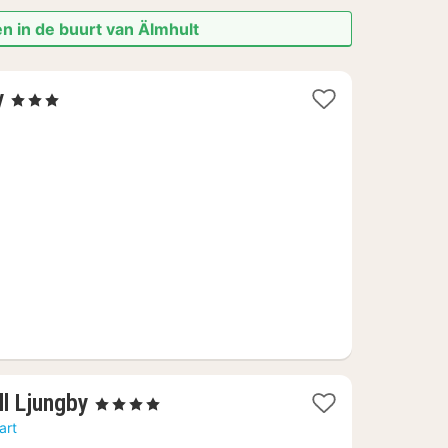
n in de buurt van Älmhult
1
y
, 3 Sterren
nacht
vanaf
121,37
€
1
l Ljungby
, 4 Sterren
nacht
art