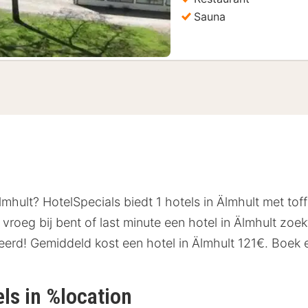
Sauna
mhult? HotelSpecials biedt 1 hotels in Älmhult met tof
vroeg bij bent of last minute een hotel in Älmhult zoek
rd! Gemiddeld kost een hotel in Älmhult 121€. Boek en 
els in %location