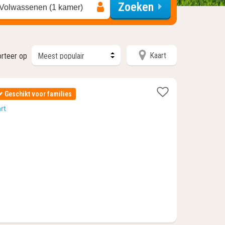
Zoeken
 Volwassenen (1 kamer)
Kaart
orteer op
Geschikt voor families
n
rt