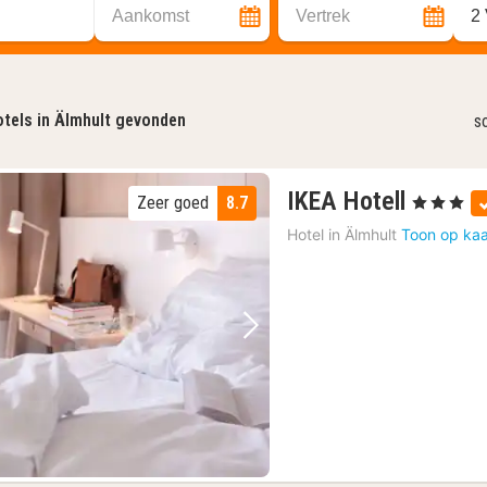
Aankomst
Vertrek
2
tels in Älmhult gevonden
s
3
IKEA Hotell
Zeer goed
8.7
, 3 Sterren
nachte
Hotel in
Älmhult
Toon op kaa
vanaf
83,63
€
Vorige foto
Volgende foto