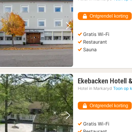
Ontgrendel korting
Vorige foto
Volgende foto
Gratis Wi-Fi
Restaurant
Sauna
Ekebacken Hotell 
Hotel in
Markaryd
Toon op k
Ontgrendel korting
Vorige foto
Volgende foto
Gratis Wi-Fi
Restaurant