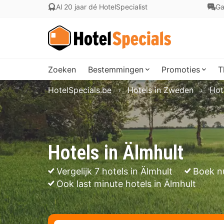
Al 20 jaar dé HotelSpecialist
Ga
Zoeken
Bestemmingen
Promoties
T
HotelSpecials.be
Hotels in Zweden
Hot
Hotels in Älmhult
Vergelijk 7 hotels in Älmhult
Boek n
Ook last minute hotels in Älmhult