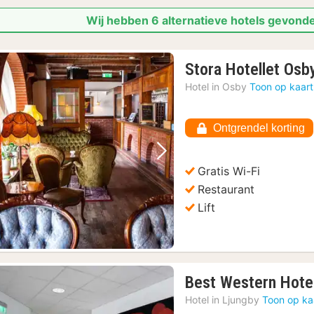
Wij hebben 6 alternatieve hotels gevonde
Stora Hotellet Osb
Hotel in
Osby
Toon op kaart
Ontgrendel korting
Vorige foto
Volgende foto
Gratis Wi-Fi
Restaurant
Lift
Best Western Hotel
Hotel in
Ljungby
Toon op ka