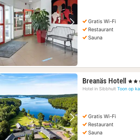
Gratis Wi-Fi
Vorige foto
Volgende foto
Restaurant
Sauna
1
Breanäs Hotell
, 3 Ste
nac
Hotel in
Sibbhult
Toon op ka
van
120
€
Gratis Wi-Fi
Vorige foto
Volgende foto
Restaurant
Sauna