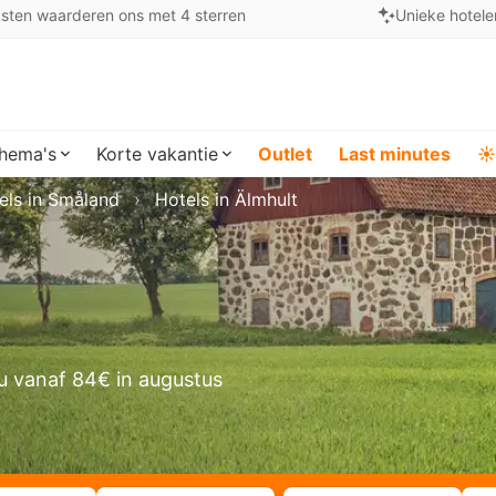
sten waarderen ons met 4 sterren
Unieke hotele
hema's
Korte vakantie
Outlet
Last minutes
☀️
els in Småland
Hotels in Älmhult
u vanaf 84€ in augustus