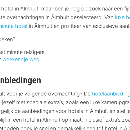
 hotel in Älmhult, maar ben je nog op zoek naar een fijn
ste overnachtingen in Älmhult geselecteerd. Van
luxe h
minute hotel
in Älmhult en profiteer van exclusieve aan
boeken?
st minute reizigers.
t
weekendje weg
anbiedingen
ult voor je volgende overnachting? De
hotelaanbiedin
n jezelf met speciale extra’s, zoals een luxe kamerupg
gelijk de aanbiedingen voor hotels in Älmhult en stel je
rblijf in een hotel in Älmhult op maat, inclusief extra’s 
ethoden boek je snel en gemakkelijk een tof hotel in Äl