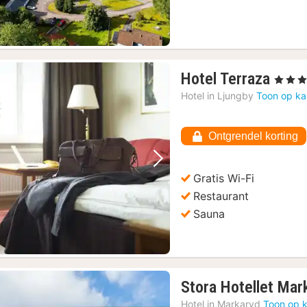
1
Hotel Terraza
, 4 Sterr
nach
Hotel in
Ljungby
Toon op ka
vana
102,
Ontgrendel korting
€
Vorige foto
Volgende foto
Gratis Wi-Fi
Restaurant
Sauna
Stora Hotellet Mar
Hotel in
Markaryd
Toon op k