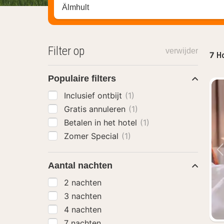
Zoek op hotel, regio of stad
Filter op
verwijder
7
Ho
Populaire filters
Inclusief ontbijt
(1)
Gratis annuleren
(1)
Betalen in het hotel
(1)
Zomer Special
(1)
Aantal nachten
2 nachten
3 nachten
4 nachten
7 nachten