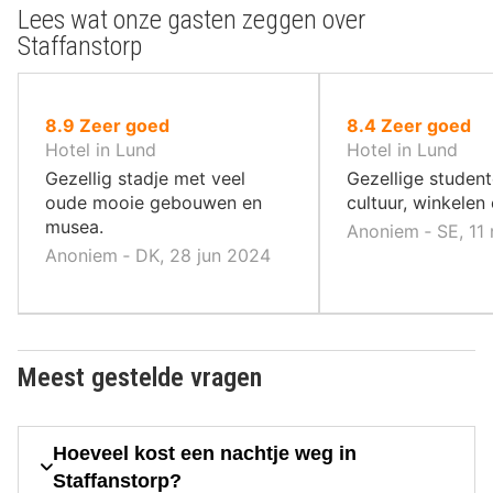
Lees wat onze gasten zeggen over
Staffanstorp
uit
uit
8.9
Zeer goed
8.4
Zeer goed
10
10
Hotel in Lund
Hotel in Lund
,
,
Gezellig stadje met veel
Gezellige studen
oude mooie gebouwen en
cultuur, winkelen 
musea.
Anoniem ‐ SE, 11
Anoniem ‐ DK, 28 jun 2024
Meest gestelde vragen
Hoeveel kost een nachtje weg in
Staffanstorp?