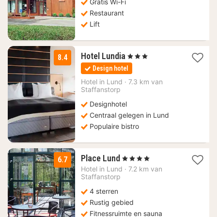
Gratis Wi-Fi
Restaurant
Lift
1
Hotel Lundia
, 3 Sterren
8.4
nacht
Design hotel
vanaf
111,79
Hotel in
Lund
·
7.3 km van
Staffanstorp
€
Designhotel
Centraal gelegen in Lund
Populaire bistro
1
Place Lund
, 4 Sterren
6.7
nacht
Hotel in
Lund
·
7.2 km van
vanaf
Staffanstorp
86,51
4 sterren
€
Rustig gebied
Fitnessruimte en sauna