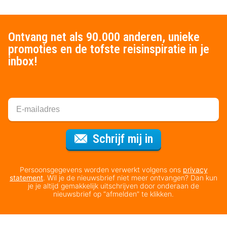
Ontvang net als 90.000 anderen, unieke
promoties en de tofste reisinspiratie in je
inbox!
Voor de nieuws
Schrijf mij in
Persoonsgegevens worden verwerkt volgens ons
privacy
statement
. Wil je de nieuwsbrief niet meer ontvangen? Dan kun
je je altijd gemakkelijk uitschrijven door onderaan de
nieuwsbrief op “afmelden” te klikken.