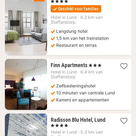
nacht
, 4 Sterren
vanaf
Geschikt voor families
108,94
€
Hotel in
Lund
·
6.2 km van
Staffanstorp
Langdurig hotel
1,5 km van het treinstation
Restaurant en terras
1
Finn Apartments
, 3 Sterren
nacht
Hotel in
Lund
·
6.4 km van
vanaf
Staffanstorp
106,16
Zelfbedieningshotel
€
10 minuten van centrale Lund
Kamers en appartementen
1
Radisson Blu Hotel, Lund
nacht
, 4 Sterren
vanaf
Hotel in
Lund
·
5.3 km van
102,41