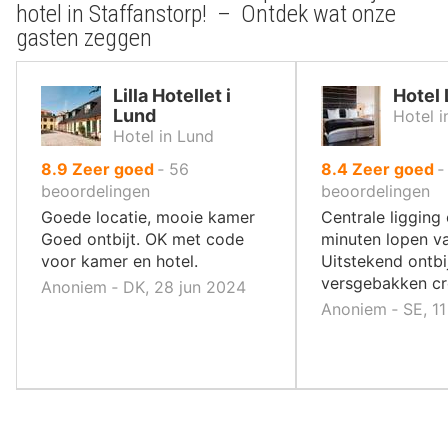
hotel in Staffanstorp! – Ontdek wat onze
gasten zeggen
Lilla Hotellet i
Hotel 
Lund
Hotel i
Hotel in Lund
uit
uit
8.9
Zeer goed
‐
56
8.4
Zeer goed
10
10
beoordelingen
beoordelingen
,
,
Goede locatie, mooie kamer
Centrale ligging 
Goed ontbijt. OK met code
minuten lopen va
voor kamer en hotel.
Uitstekend ontbi
versgebakken cr
Anoniem ‐ DK, 28 jun 2024
Anoniem ‐ SE, 1