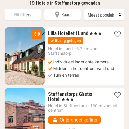
19
Hotels in Staffanstorp gevonden
Filters
Kaart
2
Lilla Hotellet i Lund
, 3 Sterren
8.9
nachten
Rustig gelegen
vanaf
111,58
Hotel in
Lund
·
6.7 km van
Staffanstorp
€
Individueel ingerichte kamers
Midden in het centrum van Lund
Tuin en terras
Staffanstorps Gästis
1
Hotell
, 3 Sterren
nacht
Hotel in
Staffanstorp
·
150 m van het
vanaf
centrum
104,61
€
Ontgrendel korting