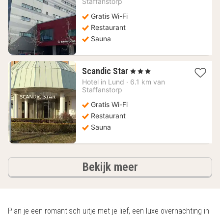
Staffanstorp
€
Gratis Wi-Fi
Restaurant
Sauna
1
Scandic Star
, 3 Sterren
nacht
Hotel in
Lund
·
6.1 km van
vanaf
Staffanstorp
90,26
Gratis Wi-Fi
€
Restaurant
Sauna
hotels
Bekijk meer
Plan je een romantisch uitje met je lief, een luxe overnachting in