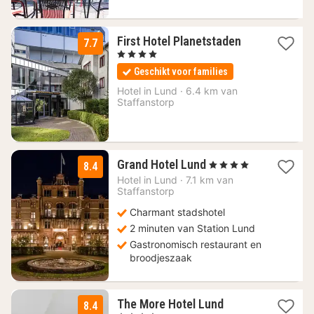
1
First Hotel Planetstaden
7.7
nacht
, 4 Sterren
vanaf
Geschikt voor families
172,30
€
Hotel in
Lund
·
6.4 km van
Staffanstorp
1
Grand Hotel Lund
, 4 Sterren
8.4
nacht
Hotel in
Lund
·
7.1 km van
vanaf
Staffanstorp
180,09
Charmant stadshotel
€
2 minuten van Station Lund
Gastronomisch restaurant en
broodjeszaak
1
The More Hotel Lund
8.4