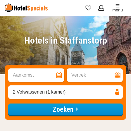
menu
Mijn
favorieten
Hotels in Staffanstorp
Aankomst
Vertrek
2 Volwassenen (1 kamer)
Zoeken