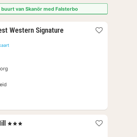
e buurt van Skanör med Falsterbo
est Western Signature
kaart
borg
eid
1
ill
, 3 Sterren
nacht