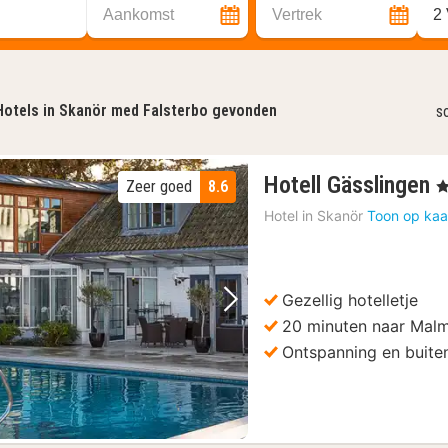
Aankomst
Vertrek
2
Hotels in Skanör med Falsterbo gevonden
s
1
Hotell Gässlingen
Zeer goed
8.6
, 
n
Hotel in
Skanör
Toon op kaa
v
1
€
Gezellig hotelletje
Vorige foto
Volgende foto
20 minuten naar Mal
Ontspanning en buit