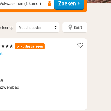
Zoeken
 Volwassenen (1 kamer)
Kaart
orteer op
4 Sterren
Rustig gelegen
acht
rt
anaf
59,99
mö
enzwembad