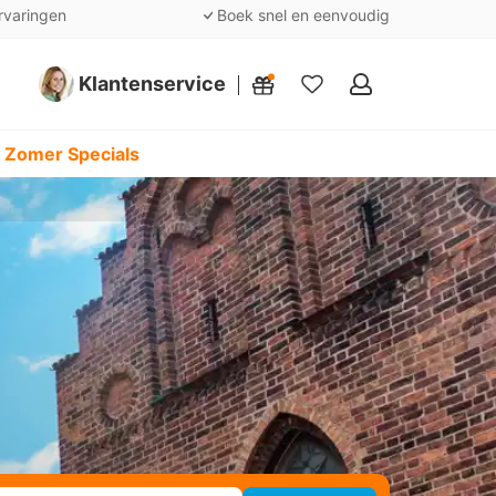
rvaringen
Boek snel en eenvoudig
Klantenservice
Mijn
favorieten
 Zomer Specials