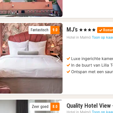
1
MJ's
Fantastisch
9.0
, 4 Sterren
Roman
nacht
Hotel in
Malmö
Toon op kaa
vanaf
118,05
€
Luxe ingerichte kame
Vorige foto
Volgende foto
In de buurt van Lilla 
Ontspan met een sau
Quality Hotel View
Zeer goed
8.0
Hotel in
Malmö
Toon op kaa