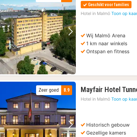
Geschikt voor families
Hotel in
Malmö
Toon op kaa
Wij Malmö Arena
Vorige foto
Volgende foto
1 km naar winkels
Ontspan en fitness
Mayfair Hotel Tunn
Zeer goed
8.9
Hotel in
Malmö
Toon op kaa
Historisch gebouw
Vorige foto
Volgende foto
Gezellige kamers