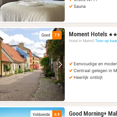
Sauna
1
Moment Hotels
, 3 St
Goed
7.9
na
Hotel in
Malmö
Toon op kaa
van
82
€
Eenvoudige en mode
Vorige foto
Volgende foto
Centraal gelegen in 
Heerlijk ontbijt
Good Morning+ Ma
Voldoende
6.9