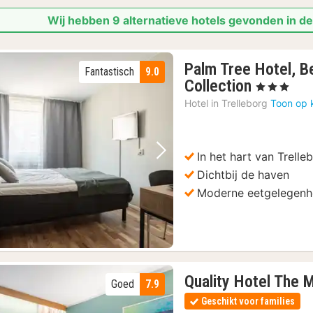
Wij hebben 9 alternatieve hotels gevonden in d
Palm Tree Hotel, B
Fantastisch
9.0
3
Collection
, 3 Sterren
nachten
Hotel in
Trelleborg
Toon op 
vanaf
82,65
€
In het hart van Trelle
Vorige foto
Volgende foto
Dichtbij de haven
Moderne eetgelegenh
Quality Hotel The M
Goed
7.9
Geschikt voor families