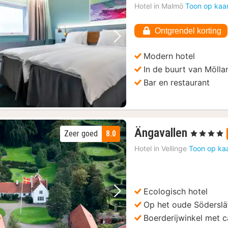
Hotel in
Malmö
Toon op kaa
Ontgrendel korting
Vorige foto
Volgende foto
Modern hotel
In de buurt van Mölla
Bar en restaurant
2
Ängavallen
Zeer goed
8.0
, 4 Sterren
nachte
Hotel in
Vellinge
Toon op ka
vanaf
135,38
€
Ecologisch hotel
Vorige foto
Volgende foto
Op het oude Söderslä
Boerderijwinkel met c