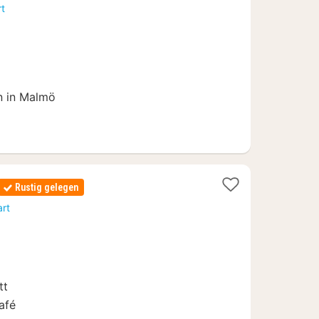
vanaf
rt
104,84
€
n in Malmö
Rustig gelegen
n
art
tt
afé