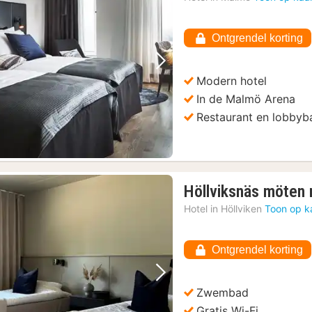
Ontgrendel korting
Vorige foto
Volgende foto
Modern hotel
In de Malmö Arena
Restaurant en lobbyb
Höllviksnäs möten 
Hotel in
Höllviken
Toon op k
Ontgrendel korting
Vorige foto
Volgende foto
Zwembad
Gratis Wi-Fi