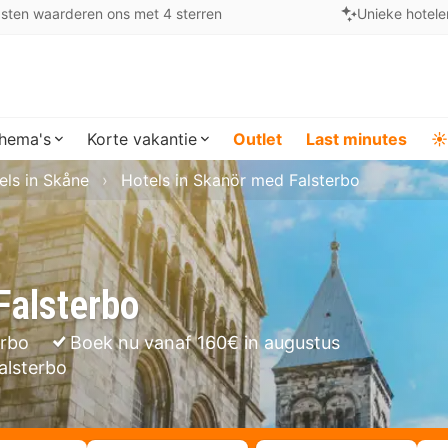
sten waarderen ons met 4 sterren
Unieke hotele
hema's
Korte vakantie
Outlet
Last minutes
☀️
els in Skåne
Hotels in Skanör med Falsterbo
Falsterbo
erbo
Boek nu vanaf 160€ in augustus
alsterbo