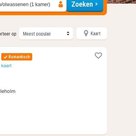
Zoeken
 Volwassenen (1 kamer)
Kaart
orteer op
Romantisch
n
 kaart
sleholm