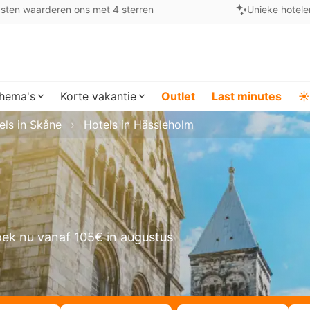
sten waarderen ons met 4 sterren
Unieke hotele
hema's
Korte vakantie
Outlet
Last minutes
☀️
els in Skåne
Hotels in Hässleholm
ek nu vanaf 105€ in augustus