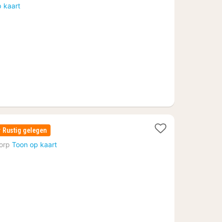
vanaf
 kaart
134,19
€
Rustig gelegen
orp
Toon op kaart