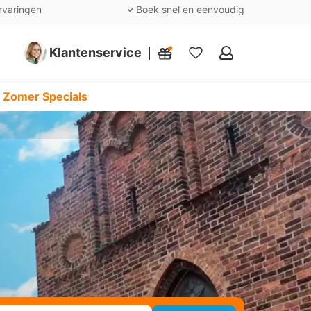
rvaringen
Boek snel en eenvoudig
Klantenservice
Mijn
favorieten
 Zomer Specials