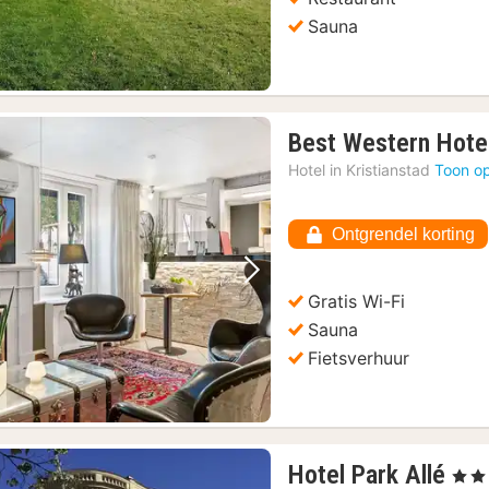
Sauna
Best Western Hote
Hotel in
Kristianstad
Toon op
Ontgrendel korting
Vorige foto
Volgende foto
Gratis Wi-Fi
Sauna
Fietsverhuur
1
Hotel Park Allé
, 3 St