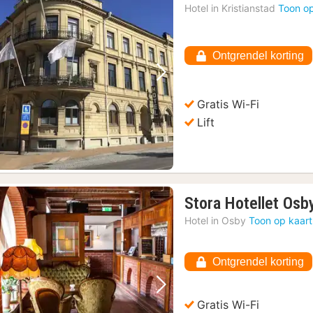
nac
Hotel in
Kristianstad
Toon op
van
85,
€
Ontgrendel korting
Vorige foto
Volgende foto
Gratis Wi-Fi
Lift
Stora Hotellet Osb
Hotel in
Osby
Toon op kaart
Ontgrendel korting
Vorige foto
Volgende foto
Gratis Wi-Fi