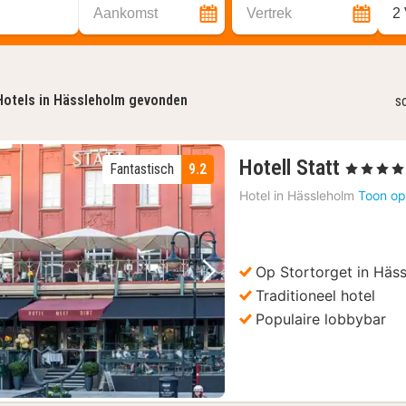
Aankomst
Vertrek
2
Hotels in Hässleholm gevonden
s
2
Hotell Statt
Fantastisch
9.2
, 4 Sterren
nachte
Hotel in
Hässleholm
Toon op
vanaf
104,61
€
Op Stortorget in Häs
Vorige foto
Volgende foto
Traditioneel hotel
Populaire lobbybar