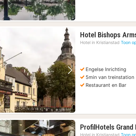
Hotel Bishops Arms
Hotel in
Kristianstad
Toon op
Engelse Inrichting
Vorige foto
Volgende foto
5min van treinstation
Restaurant en Bar
ProfilHotels Grand 
Hotel in
Kristianstad
Toon op