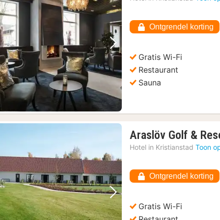
Ontgrendel korting
Vorige foto
Volgende foto
Gratis Wi-Fi
Restaurant
Sauna
Araslöv Golf & Res
Hotel in
Kristianstad
Toon op
Ontgrendel korting
Vorige foto
Volgende foto
Gratis Wi-Fi
Restaurant