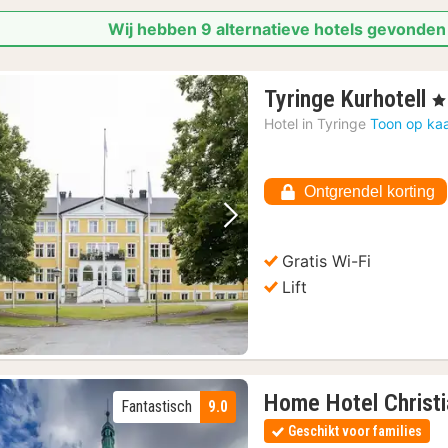
Wij hebben 9 alternatieve hotels gevonden
1
Tyringe Kurhotell
, 3
n
Hotel in
Tyringe
Toon op kaa
v
9
€
Ontgrendel korting
Vorige foto
Volgende foto
Gratis Wi-Fi
Lift
Home Hotel Christi
Fantastisch
9.0
Geschikt voor families