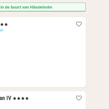
 in de buurt van Hässleholm
 Sterren
acht
rt
anaf
2,13
1
an IV
, 4 Sterren
nacht