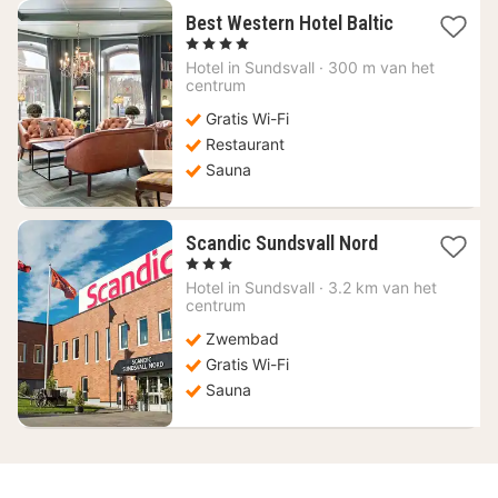
1
Best Western Hotel Baltic
nacht
, 4 Sterren
vanaf
Hotel in
Sundsvall
·
300 m van het
86,66
centrum
€
Gratis Wi-Fi
Restaurant
Sauna
1
Scandic Sundsvall Nord
nacht
, 3 Sterren
vanaf
Hotel in
Sundsvall
·
3.2 km van het
79,25
centrum
€
Zwembad
Gratis Wi-Fi
Sauna