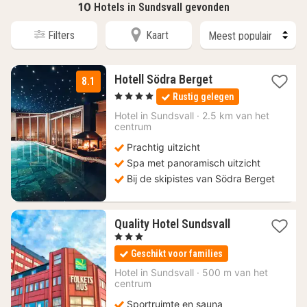
10
Hotels in Sundsvall gevonden
Filters
Kaart
1
Hotell Södra Berget
8.1
nacht
, 4 Sterren
Rustig gelegen
vanaf
145,88
Hotel in
Sundsvall
·
2.5 km van het
centrum
€
Prachtig uitzicht
Spa met panoramisch uitzicht
Bij de skipistes van Södra Berget
1
Quality Hotel Sundsvall
nacht
, 3 Sterren
vanaf
Geschikt voor families
115,87
€
Hotel in
Sundsvall
·
500 m van het
centrum
Sportruimte en sauna