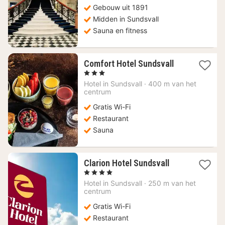
Gebouw uit 1891
Midden in Sundsvall
Sauna en fitness
1
Comfort Hotel Sundsvall
nacht
, 3 Sterren
vanaf
Hotel in
Sundsvall
·
400 m van het
65
centrum
€
Gratis Wi-Fi
Restaurant
Sauna
1
Clarion Hotel Sundsvall
nacht
, 4 Sterren
vanaf
Hotel in
Sundsvall
·
250 m van het
77,94
centrum
€
Gratis Wi-Fi
Restaurant