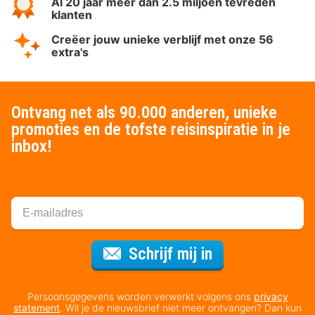
Al 20 jaar meer dan 2.5 miljoen tevreden
klanten
Creëer jouw unieke verblijf met onze 56
extra's
Ontvang net als 90.000 anderen, unieke
promoties en de tofste reisinspiratie in je
inbox!
Voor de nieuws
Schrijf mij in
Persoonsgegevens worden verwerkt volgens ons
privacy
statement
. Wil je de nieuwsbrief niet meer ontvangen? Dan kun