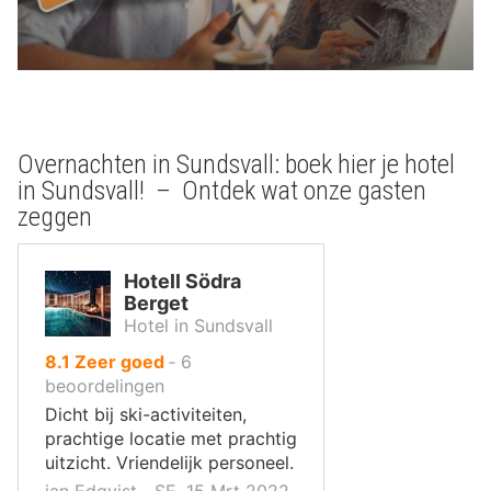
Overnachten in Sundsvall: boek hier je hotel
in Sundsvall! – Ontdek wat onze gasten
zeggen
Hotell Södra
Berget
Hotel in Sundsvall
uit
8.1
Zeer goed
‐
6
10
beoordelingen
,
Dicht bij ski-activiteiten,
prachtige locatie met prachtig
uitzicht. Vriendelijk personeel.
jan Edqvist ‐ SE, 15 Mrt 2022