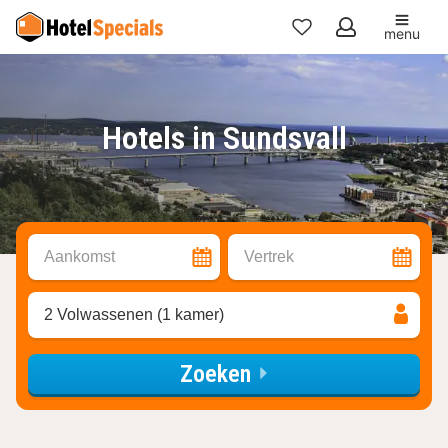
menu
Mijn
favorieten
Hotels in Sundsvall
Aankomst
Vertrek
2 Volwassenen (1 kamer)
Zoeken