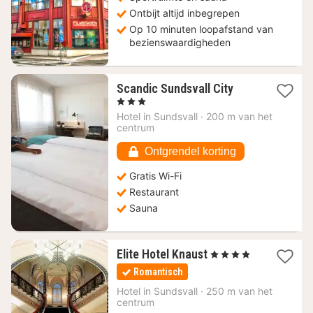
Ontbijt altijd inbegrepen
Op 10 minuten loopafstand van
bezienswaardigheden
1
Scandic Sundsvall City
nacht
, 3 Sterren
vanaf
Hotel in
Sundsvall
·
200 m van het
53,58
centrum
€
Ontgrendel korting
Gratis Wi-Fi
Restaurant
Sauna
1
Elite Hotel Knaust
, 4 Sterren
nacht
Romantisch
vanaf
88,79
Hotel in
Sundsvall
·
250 m van het
centrum
€