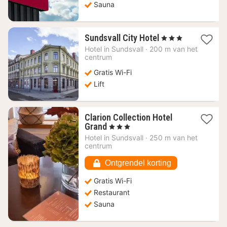
Sauna
1
Sundsvall City Hotel
, 3 Sterren
nacht
Hotel in
Sundsvall
·
200 m van het
vanaf
centrum
64,69
Gratis Wi-Fi
€
Lift
Clarion Collection Hotel
1
Grand
, 3 Sterren
nacht
Hotel in
Sundsvall
·
250 m van het
vanaf
centrum
94,70
€
Ontgrendel korting
Gratis Wi-Fi
Restaurant
Sauna