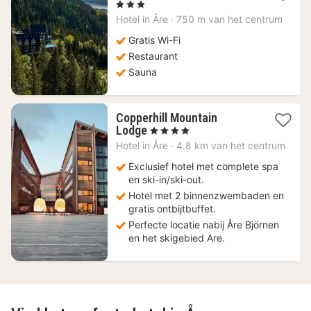
nacht
, 3 Sterren
vanaf
Hotel in
Åre
·
750 m van het centrum
89,23
€
Gratis Wi-Fi
Restaurant
Sauna
Copperhill Mountain
1
Lodge
, 4 Sterren
nacht
Hotel in
Åre
·
4.8 km van het centrum
vanaf
195,16
Exclusief hotel met complete spa
€
en ski-in/ski-out.
Hotel met 2 binnenzwembaden en
gratis ontbijtbuffet.
Perfecte locatie nabij Åre Björnen
en het skigebied Are.