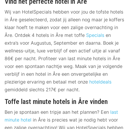
Vind het perfecte hotel in Åre
Wij van HotelSpecials hebben voor jou de tofste hotels
in Åre geselecteerd, zodat jij alleen nog maar je koffers
klaar hoeft te maken voor een zalige overnachting in
Åre. Ontdek 4 hotels in Åre met toffe
Specials
en
extra’s voor Augustus, September en daarna. Boek je
wellness-uitje, luxe verblijf of een actief uitje al vanaf
86€ per nacht. Profiteer van last minute hotels in Åre
voor een spontaan nachtje weg. Maak van je volgende
verblijf in een hotel in Åre een onvergetelijke en
plezierige ervaring en betaal met onze
hoteldeals
gemiddeld slechts 217€ per nacht.
Toffe last minute hotels in Åre vinden
Ben je spontaan een tripje aan het plannen? Een
last
minute hotel
in Åre is precies wat je nodig hebt voor
een zalige overnachting! Wij van HotelSpecials hebben