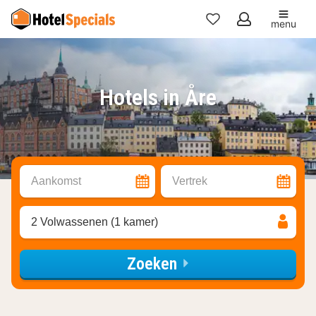
menu
Mijn
favorieten
Hotels in Åre
Aankomst
Vertrek
2 Volwassenen (1 kamer)
Zoeken