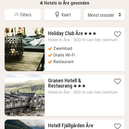
4
Hotels in Åre gevonden
Filters
Kaart
1
Holiday Club Åre
, 3 Sterren
nacht
Hotel in
Åre
·
300 m van het centrum
vanaf
85,73
Zwembad
€
Gratis Wi-Fi
Restaurant
Granen Hotell &
1
Restaurang
, 3 Sterren
nacht
Hotel in
Åre
·
300 m van het centrum
vanaf
97,70
€
1
Hotell Fjällgården Åre