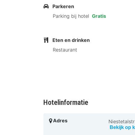
Restaurant & Landhotel Zum Niestetal 
Parkeren
Kassel. Dit hotel ligt op 5,9 km van
Parking bij hotel
Gratis
In de buitenwijken
Eten en drinken
Restaurant
Hotelinformatie
Adres
Niestetalst
Bekijk op k