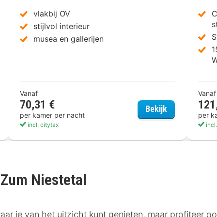
vlakbij OV
C
s
stijlvol interieur
S
musea en gallerijen
1
W
Vanaf
Vanaf
70,31 €
121
ndham Garden Kassel
TRYP by Wynd
Bekijk
per kamer per nacht
per k
incl. citytax
incl
 Zum Niestetal
r je van het uitzicht kunt genieten, maar profiteer ook