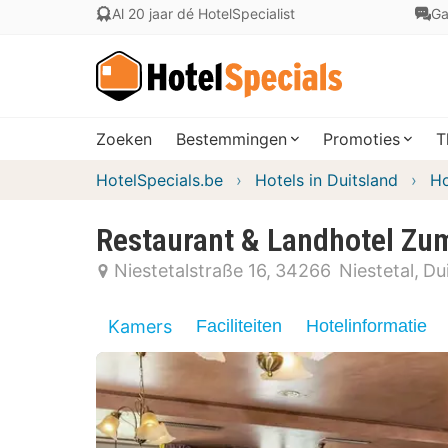
Al 20 jaar dé HotelSpecialist
Ga
Zoeken
Bestemmingen
Promoties
T
HotelSpecials.be
Hotels in Duitsland
Ho
Restaurant & Landhotel Zum
Niestetalstraße 16
34266
Niestetal
Du
Kamers
Faciliteiten
Hotelinformatie