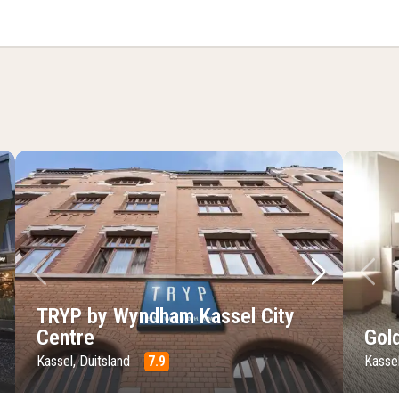
mer
lgende foto
Vorige foto
Volgende 
Vo
TRYP by Wyndham Kassel City
Centre
Gol
Kassel, Duitsland
7.9
Kassel