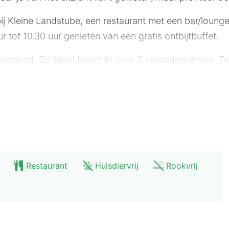
ij Kleine Landstube, een restaurant met een bar/lounge.
ur tot 10.30 uur genieten van een gratis ontbijtbuffet.
geopend. Dit hotel beschikt over 2 vergaderruimtes. Ter
een flatscreentelevisie. Dankzij gratis wifi blijf je on
rs hebben een douche en haardrogers. Bij de voorzieni
nen.
0,1 mijl en kilometer. Münden Nature Park - 4,2 km Be
Restaurant
Huisdiervrij
Rookvrij
l - 5,9 km Druselturm - 5,9 km Naturkundemuseum - 5,
Physikalisches Kabinett in der Orangerie - 6,3 km Karl
Town Hall Kassel - 7,1 km Museum für Sepulkralkultur 
 (KSF-Calden) - 19,9 km