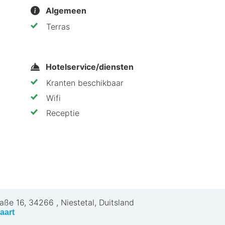
ligt in Niestetal in de buitenwijken, op 10 min. rijden 
Algemeen
 Martinskirche Kassel en op 5,9 km van Druselturm.
Terras
Hotelservice/diensten
Kranten beschikbaar
Wifi
Receptie
raße 16
,
34266
,
Niestetal, Duitsland
aart