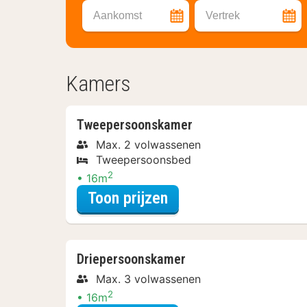
Aankomst
Vertrek
Kamers
Tweepersoonskamer
Max. 2 volwassenen
Tweepersoonsbed
2
16m
voor Tweepersoonsk
Toon prijzen
Driepersoonskamer
Max. 3 volwassenen
2
16m