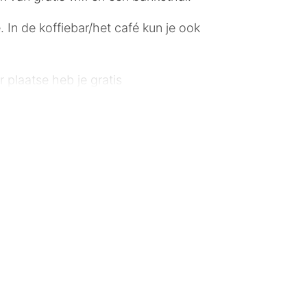
 In de koffiebar/het café kun je ook
 plaatse heb je gratis
line, terwijl de tv met kabelzenders
ngen horen een telefoon, net zoals
rgpark - 5,6 km Universiteit van
9 km Documenta-Halle - 6,1 km
skirche Kassel - 6,6 km Karlsaue Park
- 7,2 km Neue Galerie - 8,5 km De