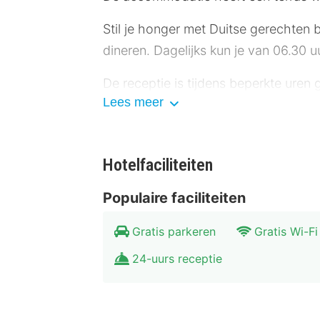
Stil je honger met Duitse gerechten b
dineren. Dagelijks kun je van 06.30 u
De receptie is tijdens beperkte uren 
Lees meer
parkeerplaatsen.
Overnacht in één van de 19 kamers met 
zorgt voor het kijkplezier. Badkame
Hotelfaciliteiten
een bureau en verduisterende gordij
Populaire faciliteiten
Afstanden worden weergegeven tot op 
Gratis parkeren
Gratis Wi-Fi
Kassel - 5,6 km Martinskirche Kasse
Fridericianum - 6,1 km Astronomisch-
24-uurs receptie
- 6,8 km GRIMMWELT Kassel - 7,1 km 
dichtsbijzijnde luchthaven is Kassel