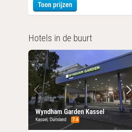
voor Driepersoonska
Toon prijzen
Hotels in de buurt
Vorige foto
Vo
Wyndham Garden Kassel
Kassel, Duitsland
7.4