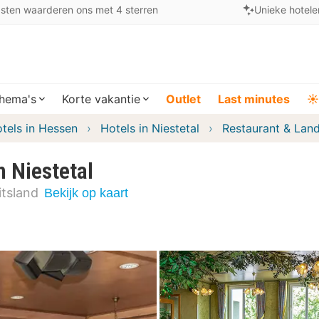
sten waarderen ons met 4 sterren
Unieke hotele
hema's
Korte vakantie
Outlet
Last minutes
☀️
tels in Hessen
Hotels in Niestetal
Restaurant & Land
 Niestetal
itsland
Bekijk op kaart