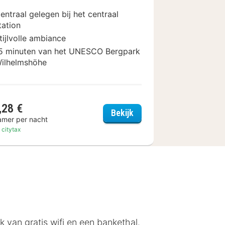
entraal gelegen bij het centraal
tation
tijlvolle ambiance
5 minuten van het UNESCO Bergpark
ilhelmshöhe
,28 €
ham Kassel City Centre
Golden Tulip Kassel Hote
Bekijk
amer per nacht
. citytax
 van gratis wifi en een bankethal.