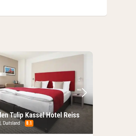
foto
rige foto
Volgende foto
den Tulip Kassel Hotel Reiss
, Duitsland
8.1