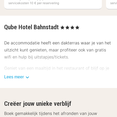
servicekosten 10 € per reservering
serv
Qube Hotel Bahnstadt
, 4 Sterren
De accommodatie heeft een dakterras waar je van het
uitzicht kunt genieten, maar profiteer ook van gratis
wifi en hulp bij uitstapjes/tickets.
Geniet van een maaltijd in het restaurant of blijf op je
kamer en profiteer in dit hotel van de roomservice
Lees meer
(beperkte tijden). Bestel je favoriete drankje in een
bar/lounge. Op werkdagen wordt er tegen betaling een
ontbijtbuffet geserveerd van 06.00 uur tot 10.30 uur
Creëer jouw unieke verblijf
en in het weekend is dit beschikbaar van 06.00 uur tot
11.00 uur.
Boek gemakkelijk tijdens het afronden van jouw