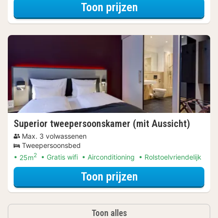
voor De stad is v
Toon prijzen
Superior tweepersoonskamer (mit Aussicht)
Max. 3 volwassenen
Tweepersoonsbed
2
25m
Gratis wifi
Airconditioning
Rolstoelvriendelijk
voor De stad is v
Toon prijzen
Toon alles