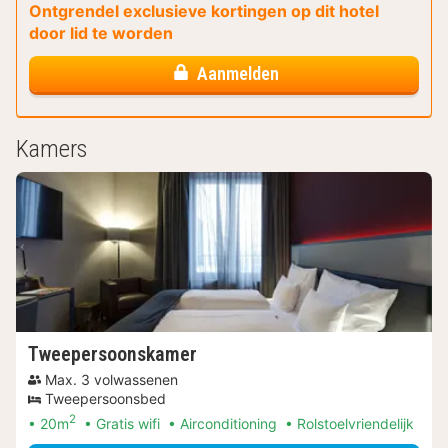
Ontgrendel exclusieve kortingen op dit hotel
door lid te worden
Aanmelden
Kamers
Tweepersoonskamer
Max. 3 volwassenen
Tweepersoonsbed
2
20m
Gratis wifi
Airconditioning
Rolstoelvriendelijk