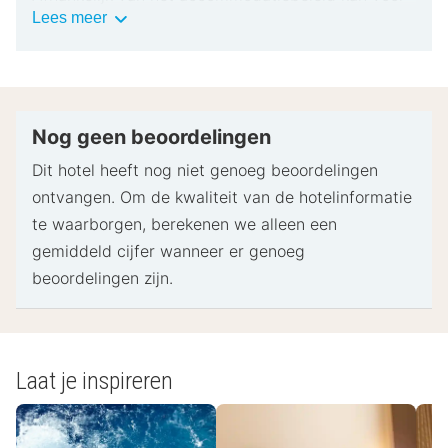
Belangrijke
Lees meer
extra personen een toeslag in rekening worden
informatie
gebracht.
Bij het inchecken dien je mogelijk een erkend
identiteitsbewijs met foto en een creditcard,
pinpas of borgsom in contanten te verstrekken
Nog geen beoordelingen
voor incidentele kosten.
Dit hotel heeft nog niet genoeg beoordelingen
Speciale verzoeken worden onder voorbehoud van
ontvangen. Om de kwaliteit van de hotelinformatie
beschikbaarheid bij het inchecken ingewilligd.
te waarborgen, berekenen we alleen een
Hiervoor kunnen extra kosten in rekening worden
gemiddeld cijfer wanneer er genoeg
gebracht. Speciale verzoeken kunnen niet worden
beoordelingen zijn.
gegarandeerd.
Neem vooraf contact op met de accommodatie
om babybedden te reserveren.
Deze accommodatie accepteert creditcards,
Laat je inspireren
pinpassen en contante betalingen.