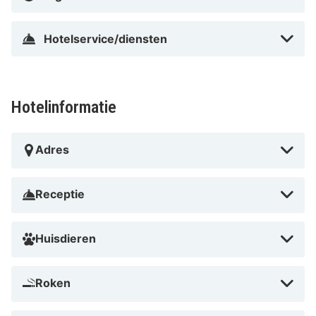
Center en Körperwelten Museum. Dit 4-sterrenhotel
ligt op 3,9 km van Kasteel van Heidelberg en op 17 km
Hotelservice/diensten
van Hoofdkantoor SAP.
In Bahnstadt in Heidelberg
Hotelinformatie
Adres
Receptie
Huisdieren
Roken