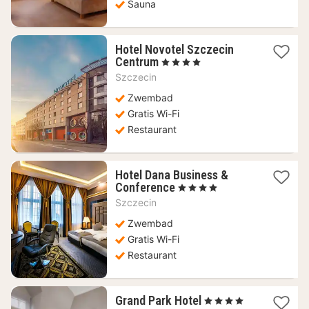
Sauna
Hotel Novotel Szczecin
1
Centrum
, 4 Sterren
nacht
Szczecin
vanaf
68,40
Zwembad
€
Gratis Wi-Fi
Restaurant
Hotel Dana Business &
1
Conference
, 4 Sterren
nacht
Szczecin
vanaf
96,17
Zwembad
€
Gratis Wi-Fi
Restaurant
1
Grand Park Hotel
, 4 Sterren