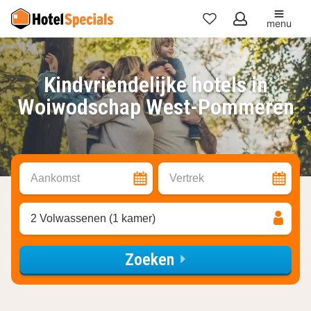
menu
Mijn
favorieten
Kindvriendelijke hotels in
Woiwodschap West-Pommeren
Aankomst
Vertrek
2 Volwassenen (1 kamer)
Zoeken