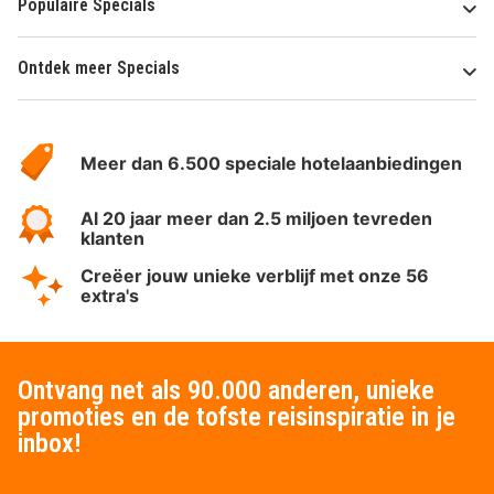
Populaire Specials
Ontdek meer Specials
Over
HotelSpecials
Meer dan 6.500 speciale hotelaanbiedingen
Al 20 jaar meer dan 2.5 miljoen tevreden
klanten
Creëer jouw unieke verblijf met onze 56
extra's
Ontvang net als 90.000 anderen, unieke
promoties en de tofste reisinspiratie in je
inbox!