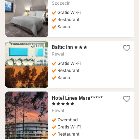
nacht
Szczecin
vanaf
127,70
Gratis Wi-Fi
€
Restaurant
Sauna
1
Baltic Inn
, 3 Sterren
nacht
Rewal
vanaf
125,62
Gratis Wi-Fi
€
Restaurant
Sauna
1
Hotel Linea Mare*****
nacht
, 5 Sterren
vanaf
Rewal
191,49
€
Zwembad
Gratis Wi-Fi
Restaurant