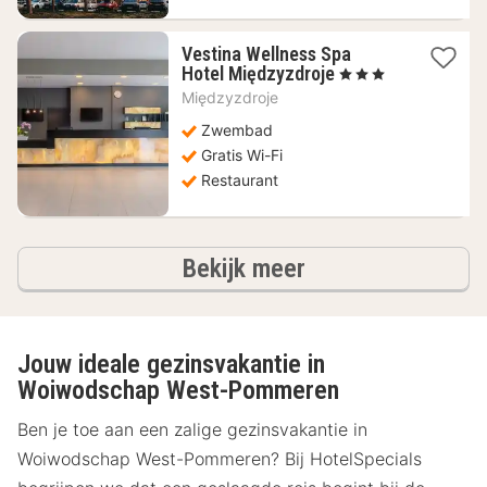
Vestina Wellness Spa
1
Hotel Międzyzdroje
, 3 Sterren
nacht
Międzyzdroje
vanaf
112,68
Zwembad
€
Gratis Wi-Fi
Restaurant
hotels
Bekijk meer
Jouw ideale gezinsvakantie in
Woiwodschap West-Pommeren
Ben je toe aan een zalige gezinsvakantie in
Woiwodschap West-Pommeren? Bij HotelSpecials