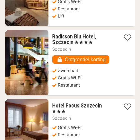
Gratis Wi-Fi
€
Restaurant
Lift
Radisson Blu Hotel,
1
Szczecin
, 4 Sterren
nacht
Szczecin
vanaf
74,31
Ontgrendel korting
€
Zwembad
Gratis Wi-Fi
Restaurant
1
Hotel Focus Szczecin
nacht
, 3 Sterren
vanaf
Szczecin
56,41
€
Gratis Wi-Fi
Restaurant