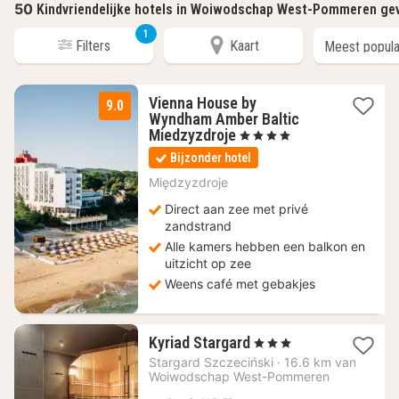
50
Kindvriendelijke hotels in Woiwodschap West-Pommeren ge
1
Filters
Kaart
Vienna House by
9.0
Wyndham Amber Baltic
1
Miedzyzdroje
, 4 Sterren
nacht
Bijzonder hotel
vanaf
118,17
Międzyzdroje
€
Direct aan zee met privé
zandstrand
Alle kamers hebben een balkon en
uitzicht op zee
Weens café met gebakjes
1
Kyriad Stargard
, 3 Sterren
nacht
Stargard Szczeciński
·
16.6 km van
vanaf
Woiwodschap West-Pommeren
49,97