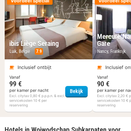
Voordeel Special
Voordeel Spec
Mercure Na
ibis Liège Seraing
Gare
Luik, België
7.9
Nancy, Frankrijk
Inclusief ontbijt
Inclusief on
Vanaf
Vanaf
99 €
90 €
ibis Liège Seraing
per kamer per nacht
per kamer per na
Bekijk
Excl. citytax 0,80 € p.p.p.n. & excl.
Excl. citytax 2,20 € p
servicekosten 10 € per
servicekosten 10 € 
reservering
reservering
Hotels in Woiwodschap Subkarpaten voor