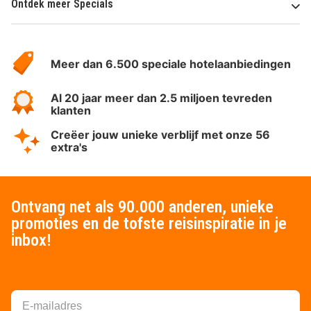
Ontdek meer Specials
Over
HotelSpecials
Meer dan 6.500 speciale hotelaanbiedingen
Al 20 jaar meer dan 2.5 miljoen tevreden
klanten
Creëer jouw unieke verblijf met onze 56
extra's
Ontvang net als 90.000 anderen, unieke
promoties en de tofste reisinspiratie in je
inbox!