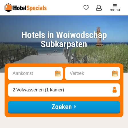
menu
Mijn
favorieten
Hotels in Woiwodschap
Subkarpaten
Aankomst
Vertrek
2 Volwassenen (1 kamer)
Zoeken