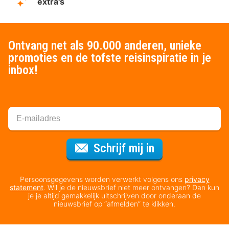
extra's
Ontvang net als 90.000 anderen, unieke
promoties en de tofste reisinspiratie in je
inbox!
Voor de nieuws
Schrijf mij in
Persoonsgegevens worden verwerkt volgens ons
privacy
statement
. Wil je de nieuwsbrief niet meer ontvangen? Dan kun
je je altijd gemakkelijk uitschrijven door onderaan de
nieuwsbrief op “afmelden” te klikken.