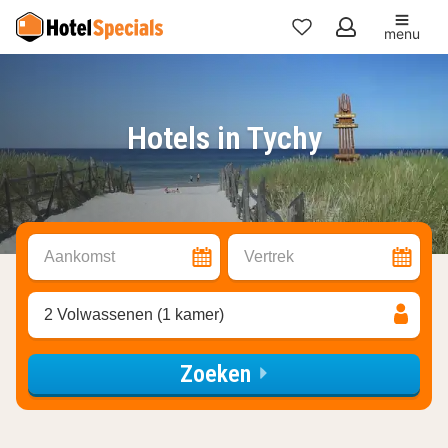
menu
Mijn
favorieten
Hotels in Tychy
Aankomst
Vertrek
2 Volwassenen (1 kamer)
Zoeken