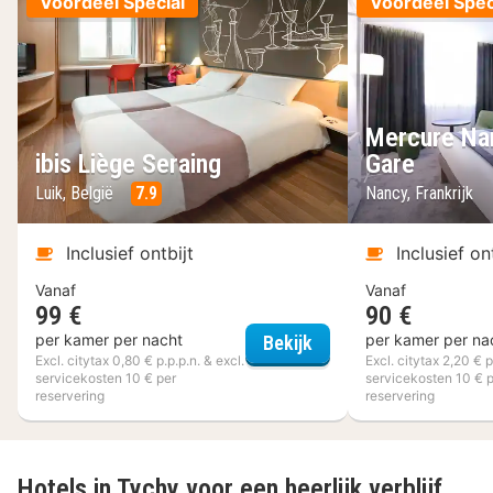
Voordeel Special
Voordeel Spec
Mercure Na
ibis Liège Seraing
Gare
Luik, België
7.9
Nancy, Frankrijk
Inclusief ontbijt
Inclusief on
Vanaf
Vanaf
99 €
90 €
ibis Liège Seraing
per kamer per nacht
per kamer per na
Bekijk
Excl. citytax 0,80 € p.p.p.n. & excl.
Excl. citytax 2,20 € p
servicekosten 10 € per
servicekosten 10 € 
reservering
reservering
Hotels in Tychy voor een heerlijk verblijf