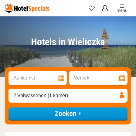
menu
Mijn
favorieten
Hotels in Wieliczka
Aankomst
Vertrek
2 Volwassenen (1 kamer)
Zoeken