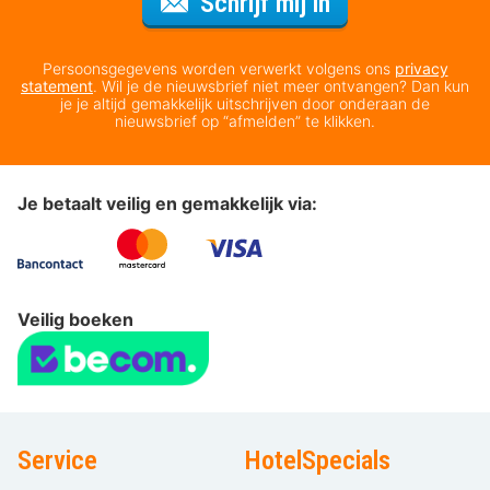
Voor de nieuws
Schrijf mij in
Persoonsgegevens worden verwerkt volgens ons
privacy
statement
. Wil je de nieuwsbrief niet meer ontvangen? Dan kun
je je altijd gemakkelijk uitschrijven door onderaan de
nieuwsbrief op “afmelden” te klikken.
Je betaalt veilig en gemakkelijk via:
Veilig boeken
Service
HotelSpecials