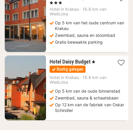
nacht
, 3 Sterren
vanaf
Hotel in
Krakau
·
16.8 km van
52,10
Wieliczka
€
Op 5 km van het oude centrum van
Krakau
Zwembad, sauna en stoombad
Gratis bewaakte parking
1
Hotel Daisy Budget
, 1 Sterren
nacht
Rustig gelegen
vanaf
37,45
Hotel in
Krakau
·
16.8 km van
Wieliczka
€
Op 5 km van de oude binnenstad
Zwembad, sauna & schaatsbaan
Op 12 km van de fabriek van Oskar
Schindler