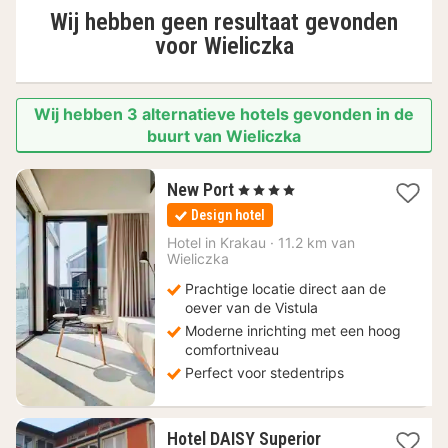
Wij hebben geen resultaat gevonden
voor
Wieliczka
Wij hebben 3 alternatieve hotels gevonden in de
buurt van Wieliczka
1
New Port
, 4 Sterren
nacht
Design hotel
vanaf
93,95
Hotel in
Krakau
·
11.2 km van
Wieliczka
€
Prachtige locatie direct aan de
oever van de Vistula
Moderne inrichting met een hoog
comfortniveau
Perfect voor stedentrips
1
Hotel DAISY Superior