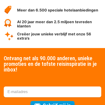
HotelSpecials
Meer dan 6.500 speciale hotelaanbiedingen
Al 20 jaar meer dan 2.5 miljoen tevreden
klanten
Creëer jouw unieke verblijf met onze 56
extra's
Ontvang net als 90.000 anderen, unieke
promoties en de tofste reisinspiratie in je
inbox!