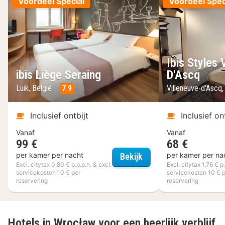
Voordeel Special
Voordeel Spec
Ibis Styles 
ibis Liège Seraing
D'Ascq
Luik, België
7.9
Villeneuve-d'Ascq, 
Inclusief ontbijt
Inclusief on
Vanaf
Vanaf
99 €
68 €
ibis Liège Seraing
per kamer per nacht
per kamer per na
Bekijk
Excl. citytax 0,80 € p.p.p.n. & excl.
Excl. citytax 1,76 € p.
servicekosten 10 € per
servicekosten 10 € 
reservering
reservering
Hotels in Wrocław voor een heerlijk verblijf