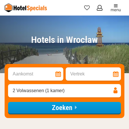
menu
Mijn
favorieten
Hotels in Wrocław
Aankomst
Vertrek
2 Volwassenen (1 kamer)
Zoeken