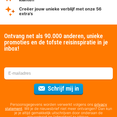
Creëer jouw unieke verblijf met onze 56
extra's
Ontvang net als 90.000 anderen, unieke
promoties en de tofste reisinspiratie in je
inbox!
Voor de nieuws
Schrijf mij in
Persoonsgegevens worden verwerkt volgens ons
privacy
statement
. Wil je de nieuwsbrief niet meer ontvangen? Dan kun
je je altijd gemakkelijk uitschrijven door onderaan de
nieuwsbrief op “afmelden” te klikken.