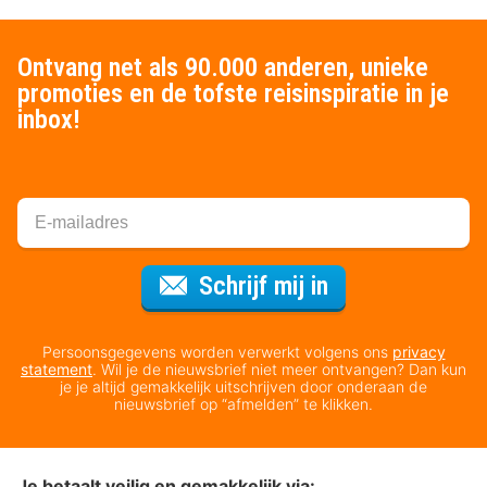
Ontvang net als 90.000 anderen, unieke
promoties en de tofste reisinspiratie in je
inbox!
Voor de nieuws
Schrijf mij in
Persoonsgegevens worden verwerkt volgens ons
privacy
statement
. Wil je de nieuwsbrief niet meer ontvangen? Dan kun
je je altijd gemakkelijk uitschrijven door onderaan de
nieuwsbrief op “afmelden” te klikken.
Je betaalt veilig en gemakkelijk via: