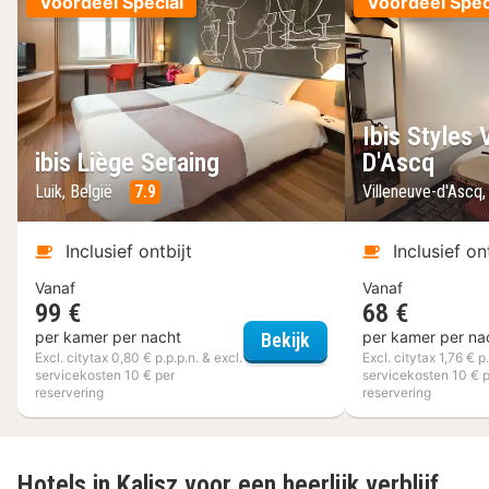
Voordeel Special
Voordeel Spec
Ibis Styles 
ibis Liège Seraing
D'Ascq
Luik, België
7.9
Villeneuve-d'Ascq, 
Inclusief ontbijt
Inclusief on
Vanaf
Vanaf
99 €
68 €
ibis Liège Seraing
per kamer per nacht
per kamer per na
Bekijk
Excl. citytax 0,80 € p.p.p.n. & excl.
Excl. citytax 1,76 € p.
servicekosten 10 € per
servicekosten 10 € 
reservering
reservering
Hotels in Kalisz voor een heerlijk verblijf