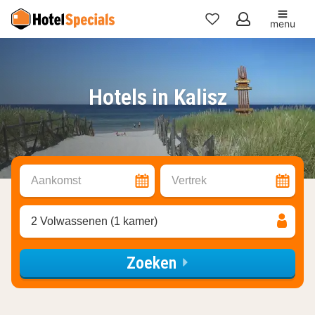
menu
Mijn
favorieten
Hotels in Kalisz
Aankomst
Vertrek
2 Volwassenen (1 kamer)
Zoeken