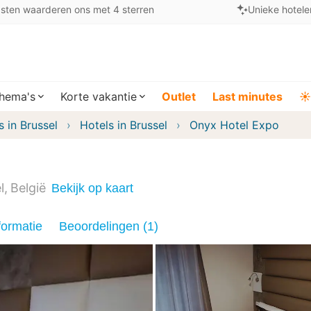
sten waarderen ons met 4 sterren
Unieke hotele
hema's
Korte vakantie
Outlet
Last minutes
☀️
s in Brussel
Hotels in Brussel
Onyx Hotel Expo
l
België
Bekijk op kaart
formatie
Beoordelingen (1)