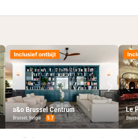
Inclusief ontbijt
Incl
lgende foto
Vorige foto
Volgende 
Vo
Le 
a&o Brussel Centrum
Brussel, België
5.7
Brusse