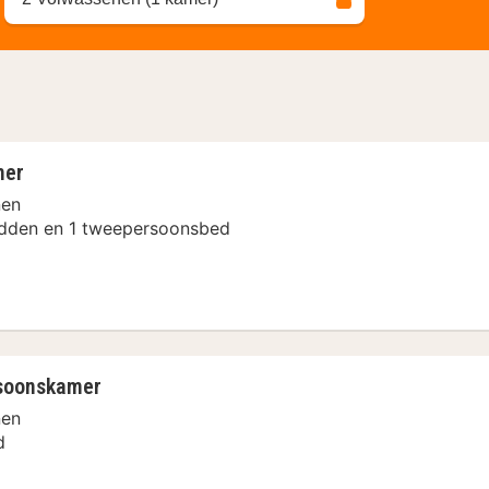
mer
nen
dden en 1 tweepersoonsbed
soonskamer
nen
d