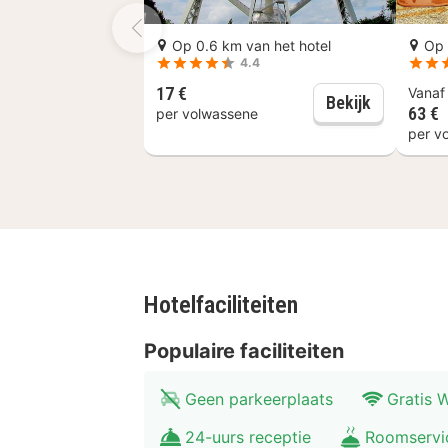
van Atomium en op 1 km van Brussel
Op 0.6 km van het hotel
Op 
Vlak bij Koning Boudewijnstadion
4.4
17 €
Vana
Atomium &
Bekijk
63 €
per volwassene
per v
Hotelfaciliteiten
Populaire faciliteiten
Geen parkeerplaats
Gratis W
24-uurs receptie
Roomservi