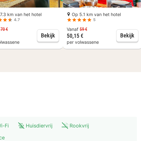
s Expo.
7.3 km van het hotel
Op 5.1 km van het hotel
4.7
5
f
Vanaf
70 €
59 €
 Design Museum: Toegangsticket
Brussel: Workshop Belgische chocol
Br
Bekijk
Bekijk
50,15 €
olwassene
per volwassene
i-Fi
Huisdiervrij
Rookvrij
ce