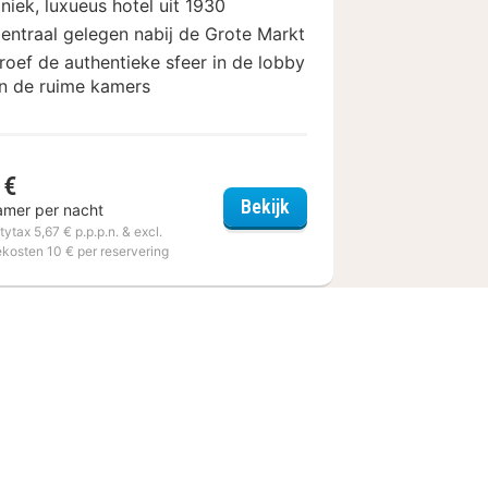
niek, luxueus hotel uit 1930
entraal gelegen nabij de Grote Markt
roef de authentieke sfeer in de lobby
n de ruime kamers
 €
Centrum
Le Plaza Brussels
Bekijk
amer per nacht
itytax 5,67 € p.p.p.n. & excl.
ekosten 10 € per reservering