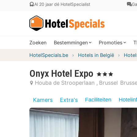
Al 20 jaar dé HotelSpecialist
Ga
Zoeken
Bestemmingen
Promoties
T
HotelSpecials.be
Hotels in België
Hotel
Onyx Hotel Expo
, 3 Sterren
Houba de Strooperlaan
Brussel
Brusse
Kamers
Extra's
Faciliteiten
Hotelin