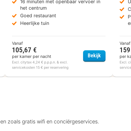
16 minuten met openbaar vervoer in
U
het centrum
C
Goed restaurant
P
Heerlijke tuin
e
Vanaf
Vanaf
105,67 €
159
a&o Brussel 
Bekijk
per kamer per nacht
per k
el Expo
Excl. citytax 4,24 € p.p.p.n. & excl.
Excl. c
servicekosten 15 € per reservering
servic
en zoals gratis wifi en conciërgeservices.