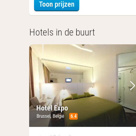
voor Beleef de Stad
Toon prijzen
Hotels in de buurt
Vorige foto
Vo
Hotel Expo
Brussel, België
6.4