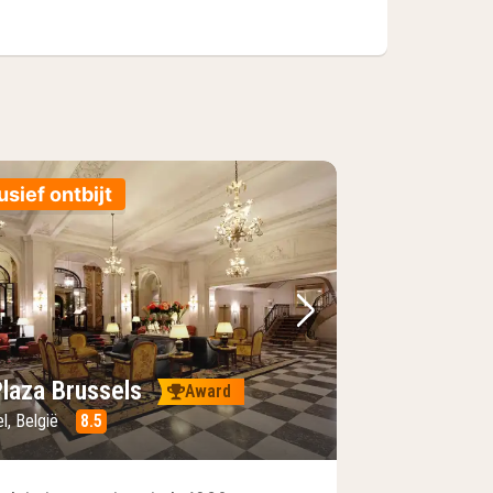
usief ontbijt
foto
rige foto
Volgende foto
Plaza Brussels
Award
l, België
8.5