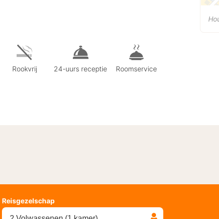
Ho
Rookvrij
24-uurs receptie
Roomservice
Reisgezelschap
2 Volwassenen (1 kamer)