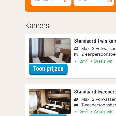
Kamers
Standaard Twin ka
Max. 2 volwasse
2 eenpersoonsbe
2
12m
Gratis wifi
voor Beleef de Stad
Toon prijzen
Standaard tweeper
Max. 2 volwasse
Tweepersoonsbe
2
12m
Gratis wifi