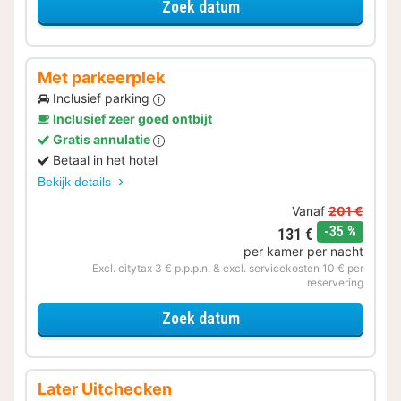
voor Family Special
Zoek datum
Met parkeerplek
Inclusief parking
Inclusief zeer goed ontbijt
Gratis annulatie
Betaal in het hotel
Bekijk details
Vanaf
201 €
korting
-35 %
131 €
per kamer per nacht
Excl. citytax 3 € p.p.p.n. & excl. servicekosten 10 € per
reservering
voor Met parkeerplek
Zoek datum
Later Uitchecken