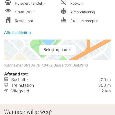
Huisdiervriendelijk
Rookvrij
Gratis Wi-Fi
Airconditioning
Restaurant
24-uurs receptie
Alle faciliteiten
Bekijk op kaart
Wanheimer Straße 78
40472
Düsseldorf
Duitsland
Afstand tot:
Bushalte
200 m
Treinstation
800 m
Vliegveld
1.2 km
Wanneer wil je weg?