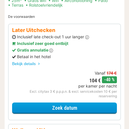
25m
Gratis wifi
Wifi
Airconditioning
Patio
Terras
Rolstoelvriendelijk
De voorwaarden
Later Uitchecken
Inclusief late check-out 1 uur langer
Inclusief zeer goed ontbijt
Gratis annulatie
Betaal in het hotel
Bekijk details
Vanaf
174 €
korting
-40 %
104 €
per kamer per nacht
Excl. citytax 3 € p.p.p.n. & excl. servicekosten 10 € per
reservering
voor Later Uitchecken
Zoek datum