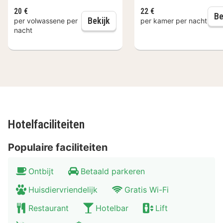
museum.
20 €
22 €
Be
Dagelijks ontbijt
Bekijk
per volwassene per
per kamer per nacht
nacht
Hotelfaciliteiten
Populaire faciliteiten
Ontbijt
Betaald parkeren
Huisdiervriendelijk
Gratis Wi-Fi
Restaurant
Hotelbar
Lift