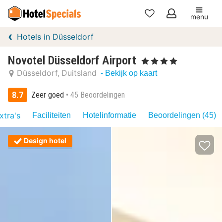
menu
Mijn
Hotels in Düsseldorf
favorieten
Novotel Düsseldorf Airport
, 4 Sterren
Düsseldorf
Duitsland
- Bekijk op kaart
8.7
Zeer goed
45 Beoordelingen
xtra's
Faciliteiten
Hotelinformatie
Beoordelingen (45)
Design hotel