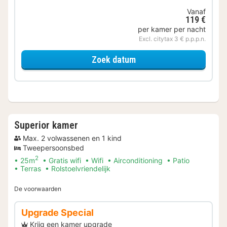
Vanaf
119 €
per kamer per nacht
Excl. citytax 3 € p.p.p.n.
voor Standaard Kamer
Zoek datum
Superior kamer
Max. 2 volwassenen en 1 kind
Tweepersoonsbed
2
25m
Gratis wifi
Wifi
Airconditioning
Patio
Terras
Rolstoelvriendelijk
De voorwaarden
Upgrade Special
Krijg een kamer upgrade