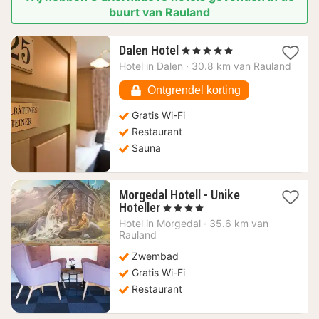
buurt van Rauland
1
Dalen Hotel
, 5 Sterren
nacht
Hotel in
Dalen
·
30.8 km van Rauland
vanaf
280,55
Ontgrendel korting
€
Gratis Wi-Fi
Restaurant
Sauna
Morgedal Hotell - Unike
1
Hoteller
, 4 Sterren
nacht
Hotel in
Morgedal
·
35.6 km van
vanaf
Rauland
186,63
Zwembad
€
Gratis Wi-Fi
Restaurant