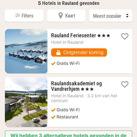
5
Hotels in Rauland gevonden
Filters
Kaart
1
Rauland Feriesenter
, 3 Sterren
nacht
Hotel in
Rauland
vanaf
98,04
Ontgrendel korting
€
Gratis Wi-Fi
Raulandsakademiet og
1
Vandrerhjem
, 3 Sterren
nacht
Hotel in
Rauland
·
3.2 km van het
vanaf
centrum
80,11
Gratis Wi-Fi
€
Restaurant
Wij hebben 3 alternatieve hotels gevonden in de