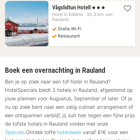
1
Vågslidtun Hotell
, 3 Sterren
nacht
Hotel in
Edland
·
35.3 km van
vanaf
Rauland
153,82
Gratis Wi-Fi
€
Restaurant
Boek een overnachting in Rauland
Ben je op zoek naar een tof hotel in Rauland?
HotelSpecials biedt 2 hotels in Rauland, afgestemd op
jouw plannen voor Augustus, September of later. Of je
nu op zoek bent naar een zalig culinair arrangement of
een ontspannen verblijf, jij zult hier tegen een fijne prijs
de tofste hotels in Rauland vinden met onze
Specials
.Ontdek toffe
hoteldeals
vanaf 81€ voor een