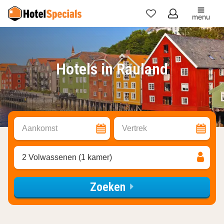
menu
Mijn
favorieten
Hotels in Rauland
Aankomst
Vertrek
2 Volwassenen (1 kamer)
Zoeken