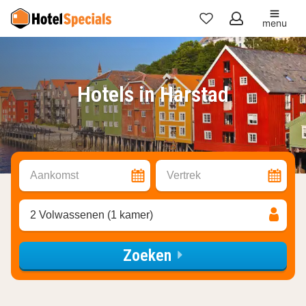
menu
Mijn
favorieten
Hotels in Harstad
Aankomst
Vertrek
2 Volwassenen (1 kamer)
Zoeken