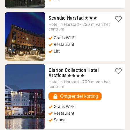
1
Scandic Harstad
, 3 Sterren
nacht
Hotel in
Harstad
·
250 m van het
vanaf
centrum
94,33
Gratis Wi-Fi
€
Restaurant
Lift
Clarion Collection Hotel
1
Arcticus
, 4 Sterren
nacht
Hotel in
Harstad
·
700 m van het
vanaf
centrum
126,22
€
Ontgrendel korting
Gratis Wi-Fi
Restaurant
Sauna