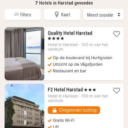
7
Hotels in Harstad gevonden
Filters
Kaart
1
Quality Hotel Harstad
nacht
, 4 Sterren
vanaf
Hotel in
Harstad
·
100 m van het
156,09
centrum
€
Op de boulevard bij Hurtigruten
Uitzicht op de Vågsfjorden
Restaurant en bar
1
F2 Hotel Harstad
, 3 Sterren
nacht
Hotel in
Harstad
·
150 m van het
vanaf
centrum
67,49
€
Ontgrendel korting
Gratis Wi-Fi
Lift