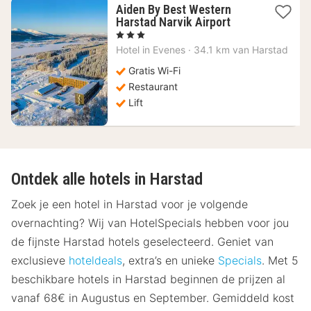
Aiden By Best Western
1
Harstad Narvik Airport
nacht
, 3 Sterren
vanaf
Hotel in
Evenes
·
34.1 km van Harstad
118,81
€
Gratis Wi-Fi
Restaurant
Lift
Ontdek alle hotels in Harstad
Zoek je een hotel in Harstad voor je volgende
overnachting? Wij van HotelSpecials hebben voor jou
de fijnste Harstad hotels geselecteerd. Geniet van
exclusieve
hoteldeals
, extra’s en unieke
Specials
. Met 5
beschikbare hotels in Harstad beginnen de prijzen al
vanaf 68€ in Augustus en September. Gemiddeld kost