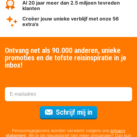
Al 20 jaar meer dan 2.5 miljoen tevreden
klanten
Creëer jouw unieke verblijf met onze 56
extra's
Ontvang net als 90.000 anderen, unieke
promoties en de tofste reisinspiratie in je
inbox!
Voor de nieuws
Schrijf mij in
Persoonsgegevens worden verwerkt volgens ons
privacy
statement
. Wil je de nieuwsbrief niet meer ontvangen? Dan kun