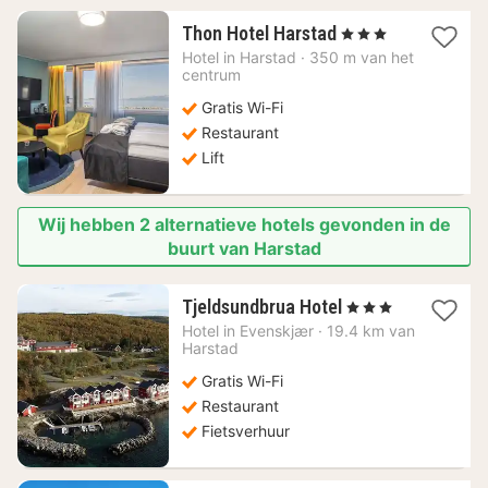
1
Thon Hotel Harstad
, 3 Sterren
nacht
Hotel in
Harstad
·
350 m van het
vanaf
centrum
98,76
Gratis Wi-Fi
€
Restaurant
Lift
Wij hebben 2 alternatieve hotels gevonden in de
buurt van Harstad
1
Tjeldsundbrua Hotel
, 3 Sterren
nacht
Hotel in
Evenskjær
·
19.4 km van
vanaf
Harstad
170,15
Gratis Wi-Fi
€
Restaurant
Fietsverhuur