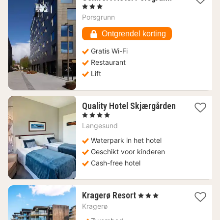
nacht
, 3 Sterren
vanaf
Porsgrunn
115,47
€
Ontgrendel korting
Gratis Wi-Fi
Restaurant
Lift
Quality Hotel Skjærgården
1
, 4 Sterren
nacht
Langesund
vanaf
130,68
Waterpark in het hotel
€
Geschikt voor kinderen
Cash-free hotel
1
Kragerø Resort
, 3 Sterren
nacht
Kragerø
vanaf