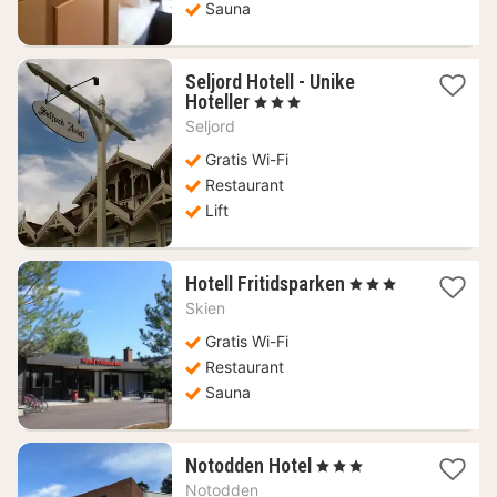
Sauna
Seljord Hotell - Unike
1
Hoteller
, 3 Sterren
nacht
Seljord
vanaf
142,35
Gratis Wi-Fi
€
Restaurant
Lift
1
Hotell Fritidsparken
, 3 Sterren
nacht
Skien
vanaf
108,13
Gratis Wi-Fi
€
Restaurant
Sauna
1
Notodden Hotel
, 3 Sterren
nacht
Notodden