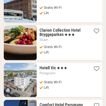
vanaf
161,24
Gratis Wi-Fi
€
Lift
Clarion Collection Hotel
1
Bryggeparken
, 3 Sterren
nacht
Skien
vanaf
108,65
Gratis Wi-Fi
€
Lift
1
Hotell Vic
, 3 Sterren
nacht
Porsgrunn
vanaf
148,46
Gratis Wi-Fi
€
Lift
1
Comfort Hotel Porsgrunn