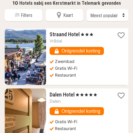
10
Hotels nabij een Kerstmarkt in Telemark gevonden
Filters
Kaart
1
Straand Hotel
, 3 Sterren
nacht
Vrådal
vanaf
165,63
Ontgrendel korting
€
Zwembad
Gratis Wi-Fi
Restaurant
1
Dalen Hotel
, 5 Sterren
nacht
Dalen
vanaf
280,03
Ontgrendel korting
€
Gratis Wi-Fi
Restaurant