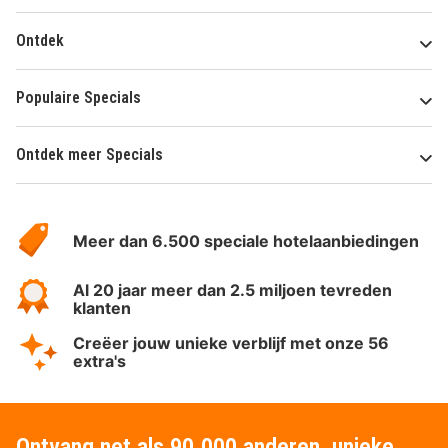
Ontdek
Populaire Specials
Ontdek meer Specials
Over
HotelSpecials
Meer dan 6.500 speciale hotelaanbiedingen
Al 20 jaar meer dan 2.5 miljoen tevreden
klanten
Creëer jouw unieke verblijf met onze 56
extra's
Ontvang net als 90.000 anderen, unieke