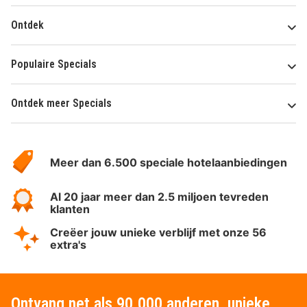
Ontdek
Populaire Specials
Ontdek meer Specials
Over
HotelSpecials
Meer dan 6.500 speciale hotelaanbiedingen
Al 20 jaar meer dan 2.5 miljoen tevreden
klanten
Creëer jouw unieke verblijf met onze 56
extra's
Ontvang net als 90.000 anderen, unieke