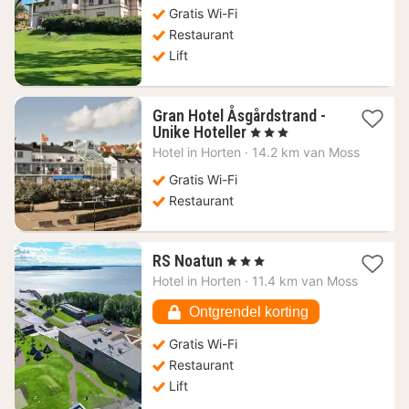
Gratis Wi-Fi
Restaurant
Lift
Gran Hotel Åsgårdstrand -
1
Unike Hoteller
, 3 Sterren
nacht
Hotel in
Horten
·
14.2 km van Moss
vanaf
168,81
Gratis Wi-Fi
€
Restaurant
1
RS Noatun
, 3 Sterren
nacht
Hotel in
Horten
·
11.4 km van Moss
vanaf
116,80
Ontgrendel korting
€
Gratis Wi-Fi
Restaurant
Lift