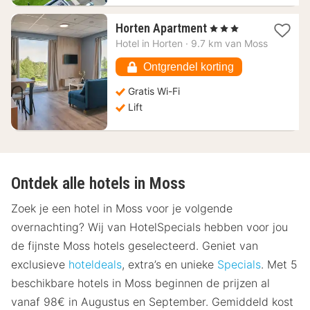
1
Horten Apartment
, 3 Sterren
nacht
Hotel in
Horten
·
9.7 km van Moss
vanaf
89,51
Ontgrendel korting
€
Gratis Wi-Fi
Lift
Ontdek alle hotels in Moss
Zoek je een hotel in Moss voor je volgende
overnachting? Wij van HotelSpecials hebben voor jou
de fijnste Moss hotels geselecteerd. Geniet van
exclusieve
hoteldeals
, extra’s en unieke
Specials
. Met 5
beschikbare hotels in Moss beginnen de prijzen al
vanaf 98€ in Augustus en September. Gemiddeld kost