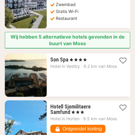
Zwembad
€
Gratis Wi-Fi
Restaurant
Wij hebben 5 alternatieve hotels gevonden in de
buurt van Moss
1
Son Spa
, 4 Sterren
nacht
Hotel in
Vestby
·
9.2 km van Moss
vanaf
186,73
€
Hotell Sjomilitaere
1
Samfund
, 3 Sterren
nacht
Hotel in
Horten
·
9.5 km van Moss
vanaf
167,69
Ontgrendel korting
€