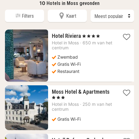
10
Hotels in Moss gevonden
Filters
Kaart
1
Hotel Riviera
, 4 Sterren
nacht
Hotel in
Moss
·
650 m van het
vanaf
centrum
126,93
Zwembad
€
Gratis Wi-Fi
Restaurant
1
Moss Hotel & Apartments
nacht
, 3 Sterren
vanaf
Hotel in
Moss
·
250 m van het
151,96
centrum
€
Gratis Wi-Fi