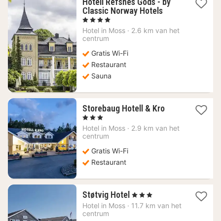
Hotell Refsnes Gods - by
1
Classic Norway Hotels
nacht
, 4 Sterren
vanaf
Hotel in
Moss
·
2.6 km van het
125,31
centrum
€
Gratis Wi-Fi
Restaurant
Sauna
1
Storebaug Hotell & Kro
nacht
, 3 Sterren
vanaf
Hotel in
Moss
·
2.9 km van het
97,56
centrum
€
Gratis Wi-Fi
Restaurant
1
Støtvig Hotel
, 3 Sterren
nacht
Hotel in
Moss
·
11.7 km van het
vanaf
centrum
155,71