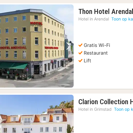
Thon Hotel Arenda
Hotel in
Arendal
Toon op ka
Gratis Wi-Fi
Vorige foto
Volgende foto
Restaurant
Lift
Clarion Collection 
Hotel in
Grimstad
Toon op k