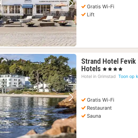
Gratis Wi-Fi
Vorige foto
Volgende foto
Lift
Strand Hotel Fevik
1
Hotels
, 4 Sterren
nacht
Hotel in
Grimstad
Toon op k
vanaf
147,77
€
Gratis Wi-Fi
Vorige foto
Volgende foto
Restaurant
Sauna