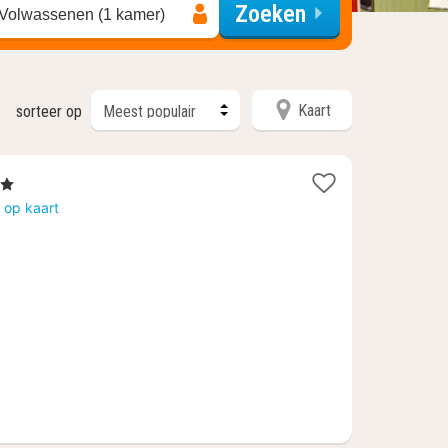
Zoeken
 Volwassenen (1 kamer)
Kaart
sorteer op
erren
ht
 op kaart
af
86