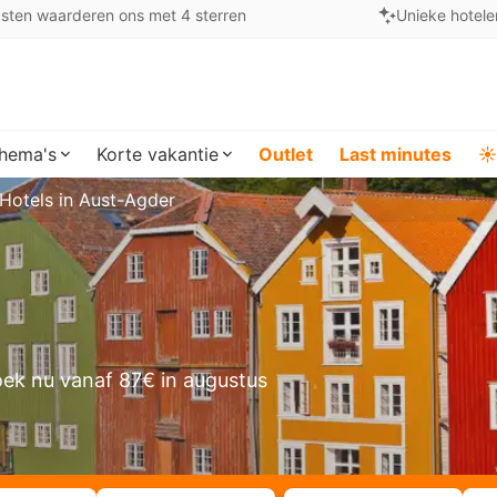
sten waarderen ons met 4 sterren
Unieke hotele
hema's
Korte vakantie
Outlet
Last minutes
☀️
Hotels in Aust-Agder
ek nu vanaf 87€ in augustus