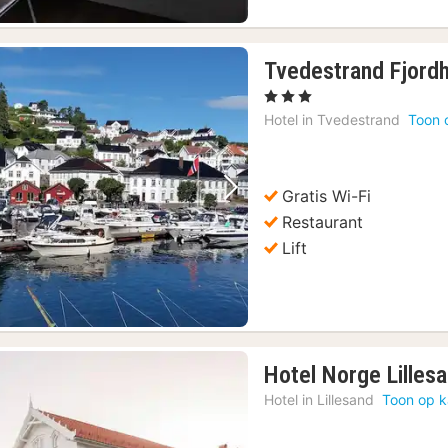
Tvedestrand Fjordho
, 3 Sterren
Hotel in
Tvedestrand
Toon 
Gratis Wi-Fi
Vorige foto
Volgende foto
Restaurant
Lift
Hotel Norge Lilles
Hotel in
Lillesand
Toon op k