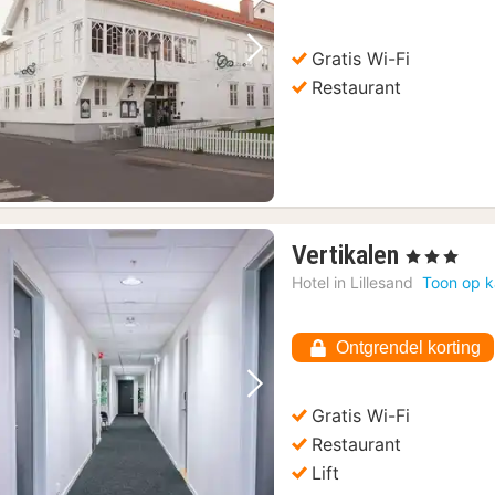
Gratis Wi-Fi
Vorige foto
Volgende foto
Restaurant
1
Vertikalen
, 3 Sterren
nacht
Hotel in
Lillesand
Toon op k
vanaf
110,81
Ontgrendel korting
€
Vorige foto
Volgende foto
Gratis Wi-Fi
Restaurant
Lift