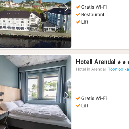
Gratis Wi-Fi
Vorige foto
Volgende foto
Restaurant
Lift
1
Hotell Arendal
, 3 Ster
nac
Hotel in
Arendal
Toon op ka
vana
129
€
Gratis Wi-Fi
Vorige foto
Volgende foto
Lift