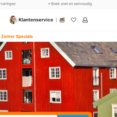
rvaringen
Boek snel en eenvoudig
Klantenservice
Mijn
favorieten
 Zomer Specials