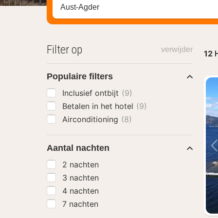
Zoek op hotel, regio of stad
Filter op
verwijder
12
H
Populaire filters
Inclusief ontbijt
(9)
Betalen in het hotel
(9)
Airconditioning
(8)
Aantal nachten
2 nachten
3 nachten
4 nachten
7 nachten