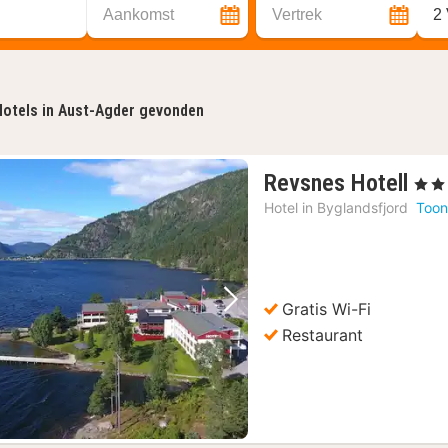
Aankomst
Vertrek
2
otels in Aust-Agder gevonden
1
Revsnes Hotell
, 3 St
nac
Hotel in
Byglandsfjord
Toon
van
86,
€
Gratis Wi-Fi
Vorige foto
Volgende foto
Restaurant