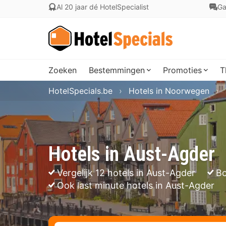
Al 20 jaar dé HotelSpecialist
Ga
Zoeken
Bestemmingen
Promoties
T
HotelSpecials.be
Hotels in Noorwegen
Hotels in Aust-Agder
Vergelijk 12 hotels in Aust-Agder
Bo
Ook last minute hotels in Aust-Agder