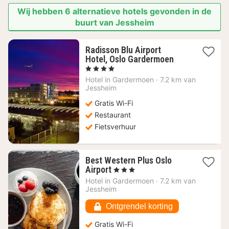
Wij hebben 6 alternatieve hotels gevonden in de
buurt van Jessheim
Radisson Blu Airport
1
Hotel, Oslo Gardermoen
nacht
, 4 Sterren
vanaf
Hotel in
Gardermoen
·
7.2 km van
170,09
Jessheim
€
Gratis Wi-Fi
Restaurant
Fietsverhuur
Best Western Plus Oslo
1
Airport
, 3 Sterren
nacht
Hotel in
Gardermoen
·
7.2 km van
vanaf
Jessheim
74,90
€
Ontgrendel korting
Gratis Wi-Fi