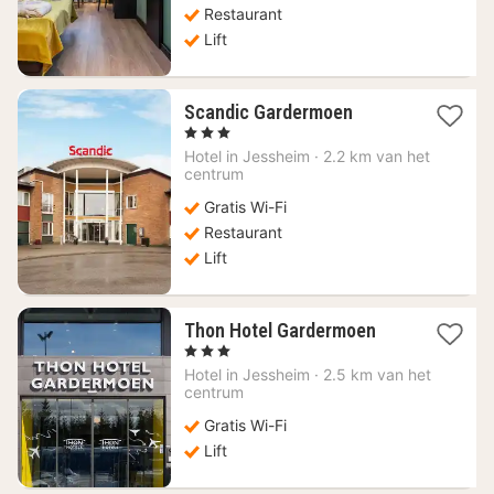
Restaurant
Lift
1
Scandic Gardermoen
nacht
, 3 Sterren
vanaf
Hotel in
Jessheim
·
2.2 km van het
63,98
centrum
€
Gratis Wi-Fi
Restaurant
Lift
1
Thon Hotel Gardermoen
nacht
, 3 Sterren
vanaf
Hotel in
Jessheim
·
2.5 km van het
67,64
centrum
€
Gratis Wi-Fi
Lift