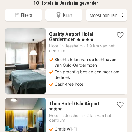
10
Hotels in Jessheim gevonden
Filters
Kaart
Quality Airport Hotel
1
Gardermoen
, 4 Sterren
nacht
Hotel in
Jessheim
·
1.9 km van het
vanaf
centrum
109,12
Slechts 5 km van de luchthaven
€
van Oslo-Gardermoen
Een prachtig bos en een meer om
de hoek
Cash-free hotel
1
Thon Hotel Oslo Airport
nacht
, 3 Sterren
vanaf
Hotel in
Jessheim
·
2 km van het
72,50
centrum
€
Gratis Wi-Fi