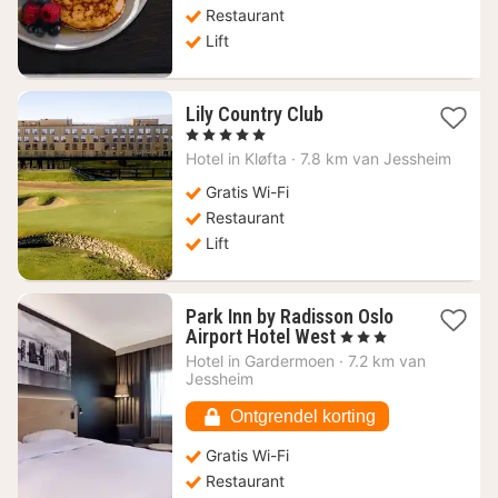
Restaurant
Lift
1
Lily Country Club
nacht
, 5 Sterren
vanaf
Hotel in
Kløfta
·
7.8 km van Jessheim
142,12
€
Gratis Wi-Fi
Restaurant
Lift
Park Inn by Radisson Oslo
1
Airport Hotel West
, 3 Sterren
nacht
Hotel in
Gardermoen
·
7.2 km van
vanaf
Jessheim
73,80
€
Ontgrendel korting
Gratis Wi-Fi
Restaurant