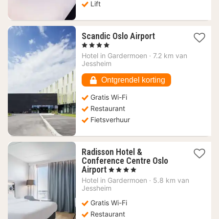
Lift
1
Scandic Oslo Airport
nacht
, 4 Sterren
vanaf
Hotel in
Gardermoen
·
7.2 km van
80,46
Jessheim
€
Ontgrendel korting
Gratis Wi-Fi
Restaurant
Fietsverhuur
Radisson Hotel &
Conference Centre Oslo
1
Airport
, 4 Sterren
nacht
Hotel in
Gardermoen
·
5.8 km van
vanaf
Jessheim
145,73
Gratis Wi-Fi
€
Restaurant