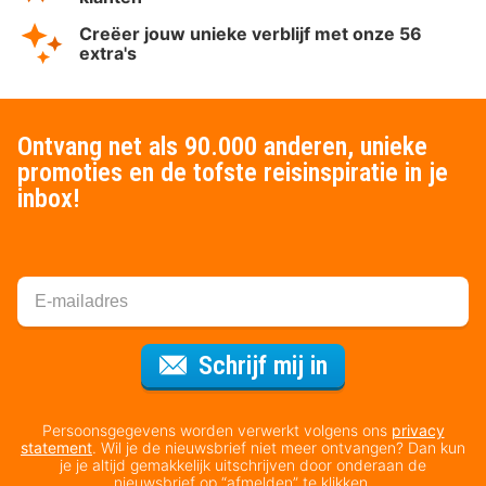
Creëer jouw unieke verblijf met onze 56
extra's
Ontvang net als 90.000 anderen, unieke
promoties en de tofste reisinspiratie in je
inbox!
Voor de nieuws
Schrijf mij in
Persoonsgegevens worden verwerkt volgens ons
privacy
statement
. Wil je de nieuwsbrief niet meer ontvangen? Dan kun
je je altijd gemakkelijk uitschrijven door onderaan de
nieuwsbrief op “afmelden” te klikken.