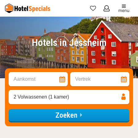
menu
Mijn
favorieten
Hotels in Jessheim
Aankomst
Vertrek
2 Volwassenen (1 kamer)
Zoeken