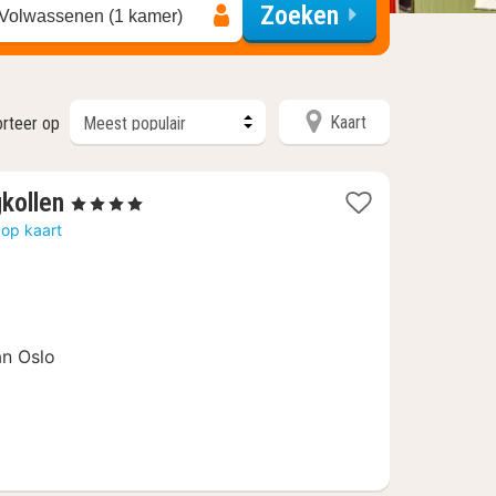
Zoeken
 Volwassenen (1 kamer)
Kaart
orteer op
1
gkollen
, 4 Sterren
nacht
 op kaart
vanaf
108,98
€
an Oslo