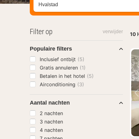
Zoek op hotel, regio of stad
Filter op
verwijder
10
Populaire filters
Inclusief ontbijt
(5)
Gratis annuleren
(1)
Betalen in het hotel
(5)
Airconditioning
(3)
Aantal nachten
2 nachten
3 nachten
4 nachten
7 nachten