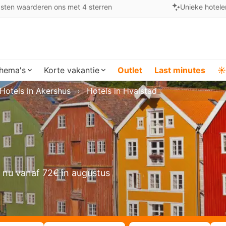
sten waarderen ons met 4 sterren
Unieke hotele
hema's
Korte vakantie
Outlet
Last minutes
☀️
Hotels in Akershus
Hotels in Hvalstad
 nu vanaf 72€ in augustus