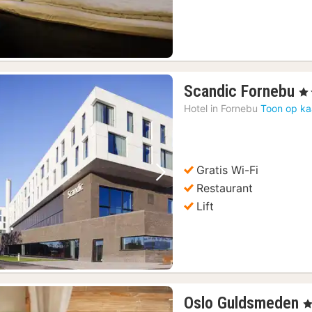
1
Scandic Fornebu
, 4
n
Hotel in
Fornebu
Toon op ka
v
8
€
Gratis Wi-Fi
Vorige foto
Volgende foto
Restaurant
Lift
1
Oslo Guldsmeden
, 