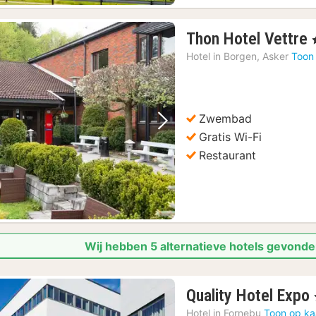
Thon Hotel Vettre
,
Hotel in
Borgen, Asker
Toon
Zwembad
Vorige foto
Volgende foto
Gratis Wi-Fi
Restaurant
Wij hebben 5 alternatieve hotels gevonde
Quality Hotel Expo
Hotel in
Fornebu
Toon op ka