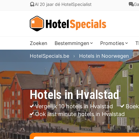
Al 20 jaar dé HotelSpecialist
Ga
Zoeken
Bestemmingen
Promoties
T
HotelSpecials.be
Hotels in Noorwegen
Hotels in Hvalstad
Vergelijk 10 hotels in Hvalstad
Boek
Ook last minute hotels in Hvalstad