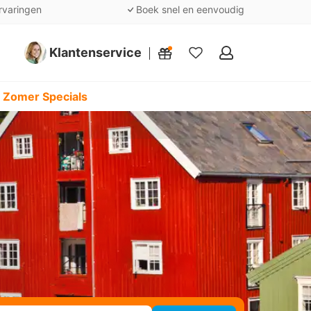
rvaringen
Boek snel en eenvoudig
Klantenservice
Mijn
favorieten
 Zomer Specials