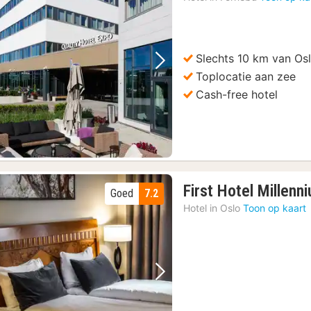
Slechts 10 km van Os
Vorige foto
Volgende foto
Toplocatie aan zee
Cash-free hotel
First Hotel Millenn
Goed
7.2
Hotel in
Oslo
Toon op kaart
Vorige foto
Volgende foto