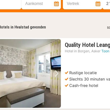
Aankomst
Vertrek
2
Hotels in Hvalstad gevonden
s
Quality Hotel Lean
Hotel in
Borgen, Asker
Toon
Rustige locatie
Vorige foto
Volgende foto
Slechts 30 minuten v
Cash-free hotel