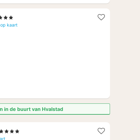
1
 3 Sterren
nacht
 op kaart
vanaf
83,84
€
n in de buurt van Hvalstad
1
, 4 Sterren
nacht
art