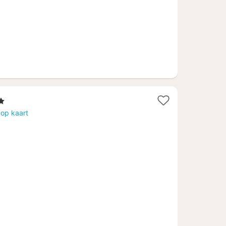
rren
ht
 op kaart
af
30