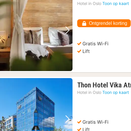
n
Hotel in
Oslo
Toon op kaart
v
1
€
Ontgrendel korting
Vorige foto
Volgende foto
Gratis Wi-Fi
Lift
Thon Hotel Vika At
Hotel in
Oslo
Toon op kaart
Gratis Wi-Fi
Vorige foto
Volgende foto
Lift