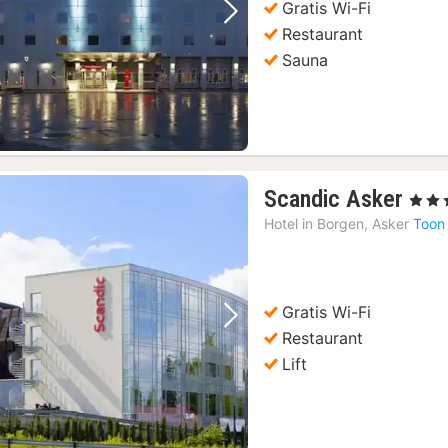
Gratis Wi-Fi
Vorige foto
Volgende foto
Restaurant
Sauna
1
Scandic Asker
, 3 Ste
nac
Hotel in
Borgen, Asker
Toon
van
71,
€
Gratis Wi-Fi
Vorige foto
Volgende foto
Restaurant
Lift