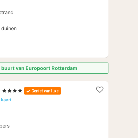
€
strand
 duinen
e buurt van Europoort Rotterdam
1
l
, 4 Sterren
Geniet van luxe
nacht
 kaart
vanaf
99
€
bers