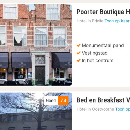
Poorter Boutique H
Hotel in
Brielle
Toon op kaar
Monumentaal pand
Vorige foto
Volgende foto
Vestingstad
In het centrum
Bed en Breakfast 
Goed
7.4
Hotel in
Oostvoorne
Toon op