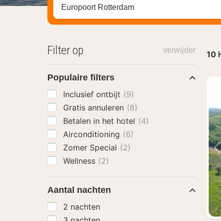
Zoek op hotel, regio of stad
Filter op
verwijder
10
Populaire filters
Inclusief ontbijt
(9)
Gratis annuleren
(8)
Betalen in het hotel
(4)
Airconditioning
(6)
Zomer Special
(2)
Wellness
(2)
Aantal nachten
2 nachten
3 nachten