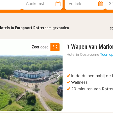
Aankomst
Vertrek
2
Hotels in Europoort Rotterdam gevonden
s
't Wapen van Mario
Zeer goed
8.2
Hotel in
Oostvoorne
Toon op
In de duinen nabij de 
Vorige foto
Volgende foto
Wellness
20 minuten van Rott