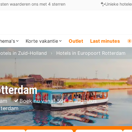
sten waarderen ons met 4 sterren
Unieke hotele
hema's
Korte vakantie
Outlet
Last minutes
☀️
otels in Zuid-Holland
Hotels in Europoort Rotterdam
otterdam
dam
Boek nu vanaf 59€ in augustus
otterdam