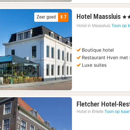
1
Hotel Maassluis
Zeer goed
8.7
, 4 S
na
Hotel in
Maassluis
Toon op k
va
13
€
Boutique hotel
Vorige foto
Volgende foto
Restaurant Hven met 
Luxe suites
Fletcher Hotel-Res
Hotel in
Brielle
Toon op kaar