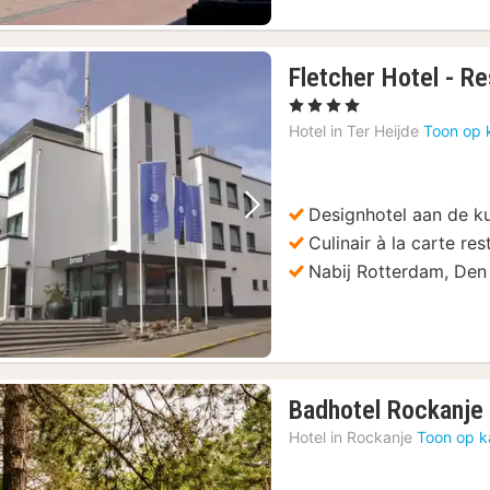
Fletcher Hotel - Re
, 4 Sterren
Hotel in
Ter Heijde
Toon op 
Designhotel aan de k
Vorige foto
Volgende foto
Culinair à la carte res
Nabij Rotterdam, Den
Badhotel Rockanje
Hotel in
Rockanje
Toon op k