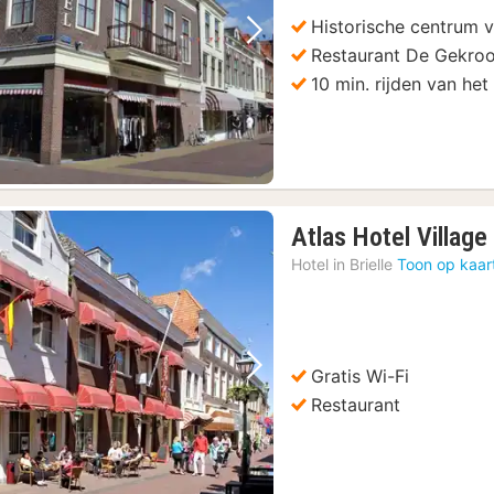
Historische centrum v
Vorige foto
Volgende foto
Restaurant De Gekro
10 min. rijden van het
Atlas Hotel Village
Hotel in
Brielle
Toon op kaar
Gratis Wi-Fi
Vorige foto
Volgende foto
Restaurant