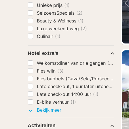
Unieke prijs
(1)
SeizoensSpecials
(2)
Beauty & Wellness
(1)
Luxe weekend weg
(2)
Culinair
(1)
Hotel extra’s
Welkomstdiner van drie gangen
(3)
Fles wijn
(3)
Fles bubbels (Cava/Sekt/Prosecco)
(3)
Late check-out, 1 uur later uitchecken
(1)
Late check-out 14:00 uur
(1)
E-bike verhuur
(1)
Hotel
Bekijk meer
extra’s
Activiteiten