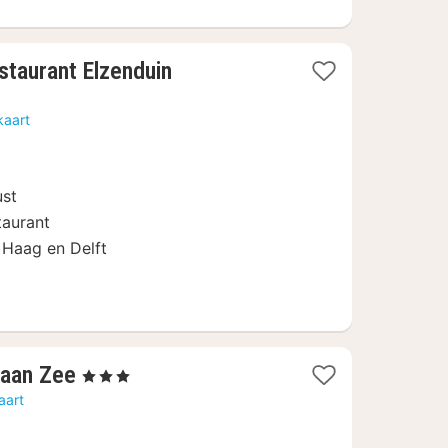
1
staurant Elzenduin
nacht
vanaf
kaart
103
€
ust
taurant
 Haag en Delft
1
 aan Zee
, 3 Sterren
nacht
aart
vanaf
103,82