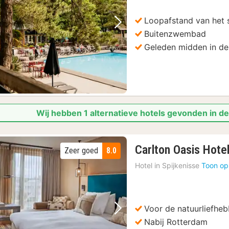
Loopafstand van het 
Vorige foto
Volgende foto
Buitenzwembad
Geleden midden in de
Wij hebben 1 alternatieve hotels gevonden in d
Carlton Oasis Hote
Zeer goed
8.0
Hotel in
Spijkenisse
Toon op
Voor de natuurliefheb
Vorige foto
Volgende foto
Nabij Rotterdam