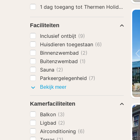
1 dag toegang tot Thermen Holiday
(5)
Faciliteiten
Inclusief ontbijt
(9)
Huisdieren toegestaan
(6)
Binnenzwembad
(2)
Buitenzwembad
(1)
Sauna
(2)
Parkeergelegenheid
(7)
Faciliteiten
Bekijk meer
Kamerfaciliteiten
Balkon
(3)
Ligbad
(2)
Airconditioning
(6)
Terras
(2)