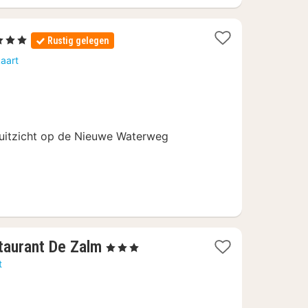
terren
Rustig gelegen
cht
aart
naf
9,12
uitzicht op de Nieuwe Waterweg
1
taurant De Zalm
, 3 Sterren
nacht
t
vanaf
59