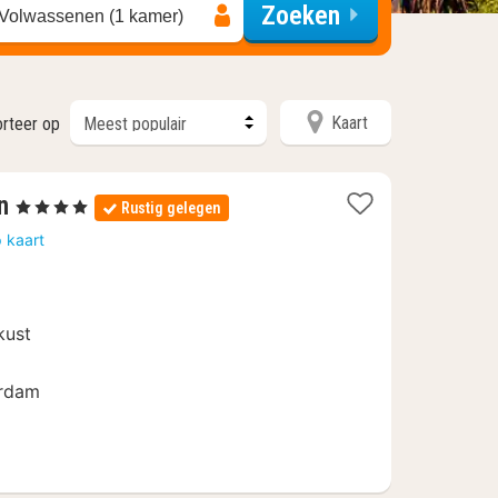
Zoeken
 Volwassenen (1 kamer)
Kaart
orteer op
1
n
, 4 Sterren
Rustig gelegen
nacht
 kaart
vanaf
155
€
kust
erdam