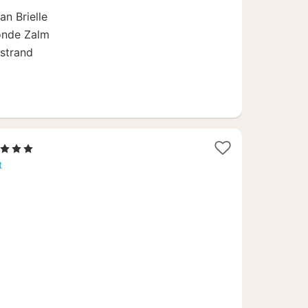
€
an Brielle
onde Zalm
 strand
1
, 3 Sterren
nacht
t
vanaf
97,14
€