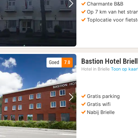
Charmante B&B
Vorige foto
Volgende foto
Op 7 km van het stra
Toplocatie voor fiets
Bastion Hotel Briel
Goed
7.0
Hotel in
Brielle
Toon op kaar
Gratis parking
Vorige foto
Volgende foto
Gratis wifi
Nabij Brielle